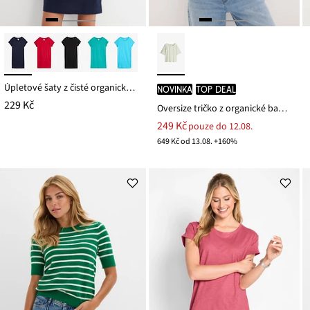
Úpletové šaty z čisté organické bavlny
novinka
TOP DEAL
229 Kč
Oversize tričko z organické bavlny
249 Kč
pouze do 12.08.
649 Kč od 13.08. +160%