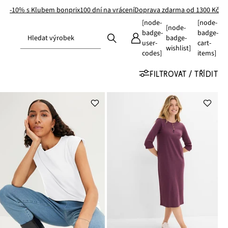
-10% s Klubem bonprix
100 dní na vrácení
Doprava zdarma od 1300 Kč
[node-
[node-
[node-
badge-
badge-
Hledat výrobek
badge-
user-
cart-
wishlist]
codes]
items]
FILTROVAT / TŘÍDIT