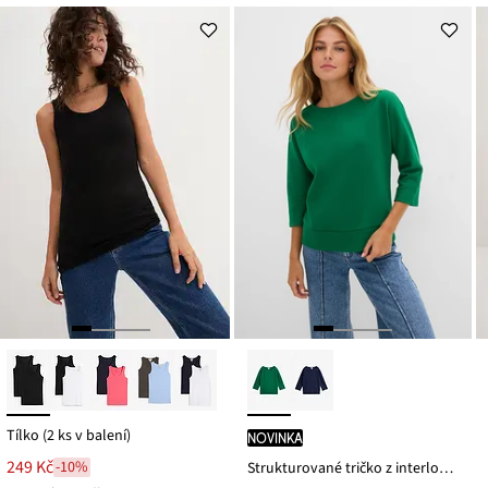
Tílko (2 ks v balení)
novinka
249 Kč
-10%
Strukturované tričko z interlocku ze směsi s bavlnou