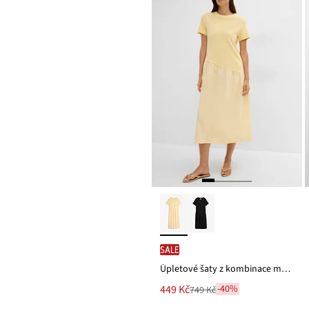
SALE
Úpletové šaty z kombinace materiálů
Nová
449 Kč
-40%
749 Kč
Zlevněno
cena
z