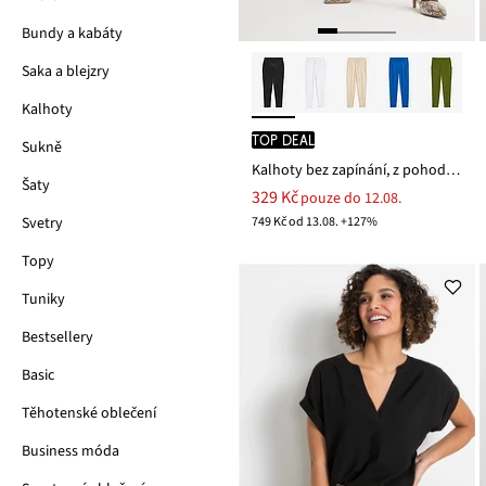
Bundy a kabáty
Saka a blejzry
Kalhoty
TOP DEAL
Sukně
Kalhoty bez zapínání, z pohodlného materiálu Punto di Roma
Šaty
329 Kč
pouze do 12.08.
749 Kč od 13.08. +127%
Svetry
Topy
Tuniky
Bestsellery
Basic
Těhotenské oblečení
Business móda