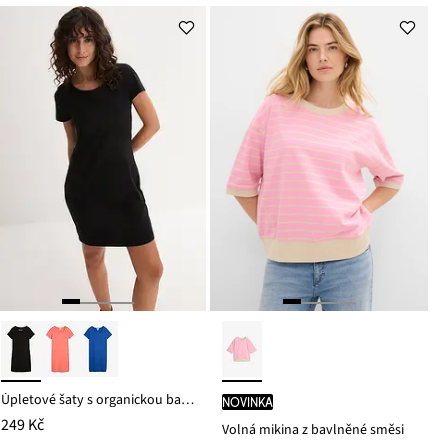
je
ceny
259 Kč
Úpletové šaty s organickou bavlnou se strečem
novinka
249 Kč
Volná mikina z bavlněné směsi