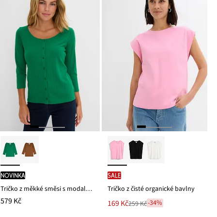
novinka
SALE
Tričko z měkké směsi s modalem
Tričko z čisté organické bavlny
579 Kč
Nová
169 Kč
-34%
259 Kč
Zlevněno
cena
z