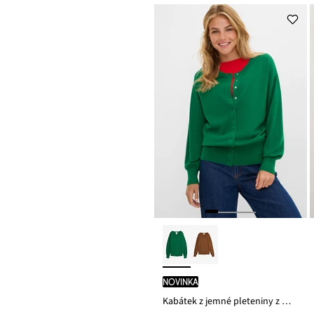
je
ceny
749 Kč
novinka
Kabátek z jemné pleteniny z měkké viskózové směsi