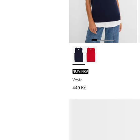
novinka
Vesta
449 Kč