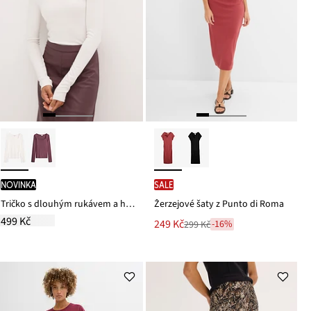
novinka
SALE
Tričko s dlouhým rukávem a hranatým výstřihem
Žerzejové šaty z Punto di Roma
499 Kč
Nová
249 Kč
-16%
299 Kč
Zlevněno
cena
z
je
ceny
299 Kč