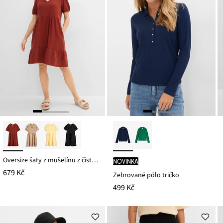
Oversize šaty z mušelínu z čisté bavlny
novinka
679 Kč
Žebrované pólo tričko
499 Kč