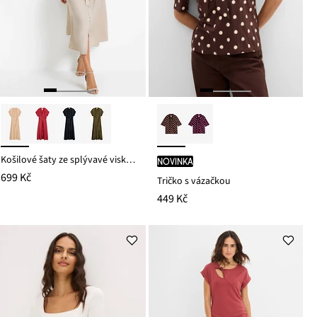
Košilové šaty ze splývavé viskózy
novinka
699 Kč
Tričko s vázačkou
449 Kč