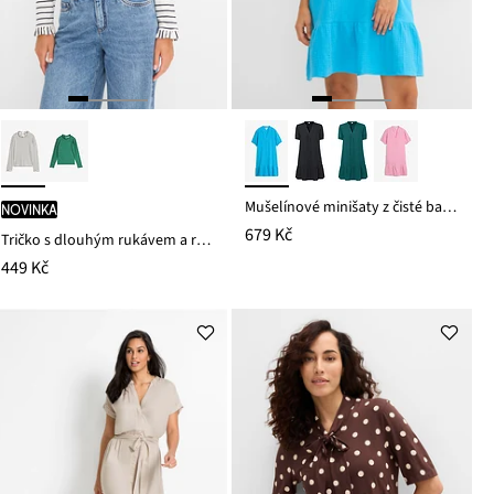
Mušelínové minišaty z čisté bavlny
novinka
679 Kč
Tričko s dlouhým rukávem a rýšky
449 Kč