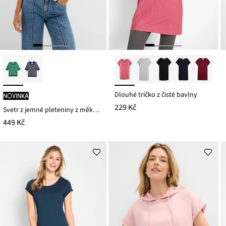
Dlouhé tričko z čisté bavlny
novinka
229 Kč
Svetr z jemné pleteniny z měkké viskózové směsi
449 Kč