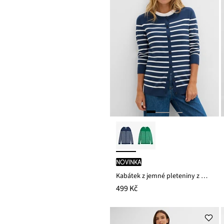
novinka
Kabátek z jemné pleteniny z měkké viskózové směsi
499 Kč