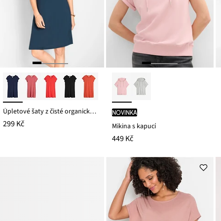
Úpletové šaty z čisté organické bavlny
novinka
299 Kč
Mikina s kapucí
449 Kč