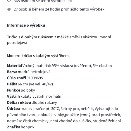
365 osobám se tento výrobek líbí
27 osob si během 24 hodin prohlédlo tento výrobek
Informace o výrobku
Tričko s dlouhým rukávem z měkké směsi s viskózou modrá
petrolejová
Moderní tričko s kulatým výstřihem.
Materiál
Vrchný materiál: 95% viskóza (ověřeno), 5% elastan
Barva
modrá petrolejová
Číslo zboží
91908695
Délka
66 cm (ve vel. 40/42)
Funkce
po boky
Výstřih
kulatý výstřih, normální
Délka rukávu
dlouhé rukávy
Údržba
praní v pračce při 30°C, šetrný pro, nebělit, Vytvarujte do
původního tvaru, dokud je vlhký,použijte jemný prací prostředek,
nesmí se čistit chemicky, není vhodné do sušičky, studené žehlení
Značka
bonprix