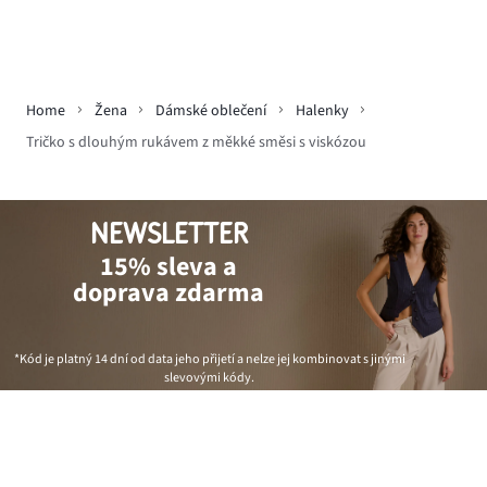
Home
Žena
Dámské oblečení
Halenky
Tričko s dlouhým rukávem z měkké směsi s viskózou
NEWSLETTER
15% sleva a
doprava zdarma
*Kód je platný 14 dní od data jeho přijetí a nelze jej kombinovat s jinými
slevovými kódy.