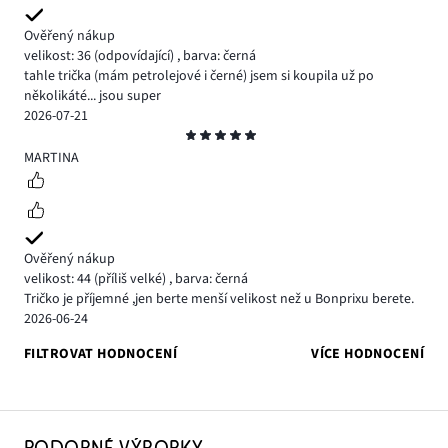
Ověřený nákup
velikost: 36
(odpovídající)
,
barva: černá
tahle trička (mám petrolejové i černé) jsem si koupila už po
několikáté... jsou super
2026-07-21
Hodnocení
5
MARTINA
Ověřený nákup
velikost: 44
(příliš velké)
,
barva: černá
Tričko je příjemné ,jen berte menší velikost než u Bonprixu berete.
2026-06-24
FILTROVAT HODNOCENÍ
VÍCE HODNOCENÍ