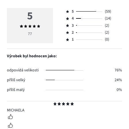
5
5
(59)
Hodnocení
4
(14)
5,
Hodnocení
počet
3
(2)
Průměrné
4,
Hodnocení
hlasů
hodnocení
počet
2
(2)
3,
77
Hodnocení
59.
5
hlasů
počet
1
(0)
2,
Hodnocení
14.
hlasů
počet
1,
2.
hlasů
počet
Výrobek byl hodnocen jako:
2.
hlasů
0.
odpovídá velikosti
76%
příliš velký
24%
příliš malý
0%
Hodnocení
5
MICHAELA