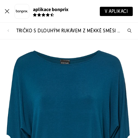
aplikace bonprix
V APLIKACI
TRIČKO S DLOUHÝM RUKÁVEM Z MĚKKÉ SMĚSI S VISKÓZOU
Hl
vý