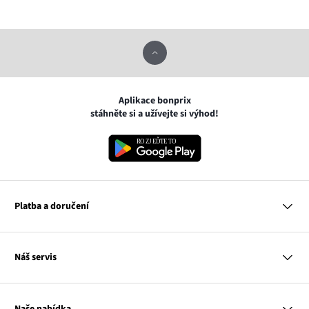
Aplikace bonprix
stáhněte si a užívejte si výhod!
Platba a doručení
MasterCard
Náš servis
VISA
Google pay
Otázky a odpovědi
Apple pay
Doručení a platby
Naše nabídka