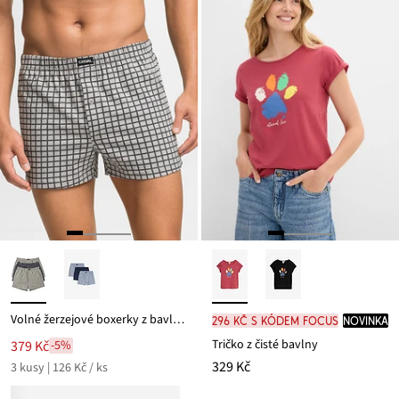
Volné žerzejové boxerky z bavlny (3 ks v balení)
296 Kč s kódem FOCUS
novinka
Tričko z čisté bavlny
379 Kč
-5%
329 Kč
3 kusy | 126 Kč / ks