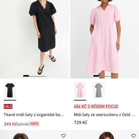
SALE
656 Kč s kódem FOCUS
Tkané midi šaty z organické bavlny
Midi šaty ze seersuckeru z čisté bavlny
729 Kč
Nová
349 Kč
-44%
629 Kč
Zlevněno
cena
z
je
ceny