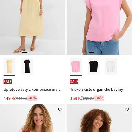
SALE
SALE
Úpletové šaty z kombinace materiálů
Tričko z čisté organické bavlny
Nová
Nová
449 Kč
169 Kč
-40%
-34%
749 Kč
259 Kč
Zlevněno
Zlevněno
cena
cena
z
z
je
je
ceny
ceny
749 Kč
259 Kč