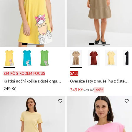
224 Kč s kódem FOCUS
SALE
Krátká noční košile z čisté organické bavlny
Oversize šaty z mušelínu z čisté bavlny
249 Kč
Nová
349 Kč
-44%
629 Kč
Zlevněno
cena
z
je
ceny
629 Kč