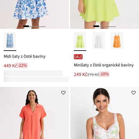
Midi šaty z čisté bavlny
SALE
Minišaty z čisté organické bavlny
449 Kč
-22%
Nová
249 Kč
-10%
279 Kč
Zlevněno
cena
z
je
ceny
279 Kč