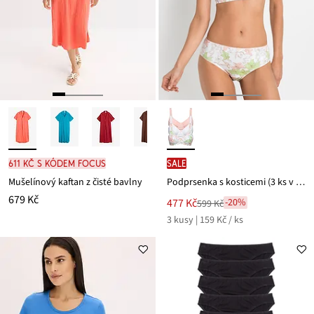
611 Kč s kódem FOCUS
SALE
Mušelínový kaftan z čisté bavlny
Podprsenka s kosticemi (3 ks v balení) z bavlny
679 Kč
Nová
477 Kč
-20%
599 Kč
Zlevněno
cena
3 kusy | 159 Kč / ks
z
je
ceny
599 Kč