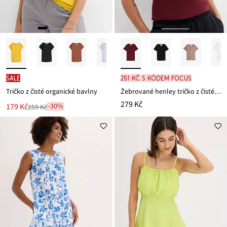
SALE
251 Kč s kódem FOCUS
Tričko z čisté organické bavlny
Žebrované henley tričko z čisté bavlny
279 Kč
Nová
179 Kč
-30%
259 Kč
Zlevněno
cena
z
je
ceny
259 Kč