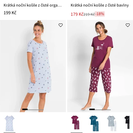
Krátká noční košile z čisté organické bavlny
Krátká noční košile z čisté bavlny
199 Kč
Nová
179 Kč
-18%
219 Kč
Zlevněno
cena
z
je
ceny
219 Kč