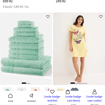
699 Kč
249 Kč
5 kusů | 140 Kč / ks
[node-badge-
[node-badge-
[node-badge-
wishlist]
cart-items]
user-codes]
Sortiment
Home