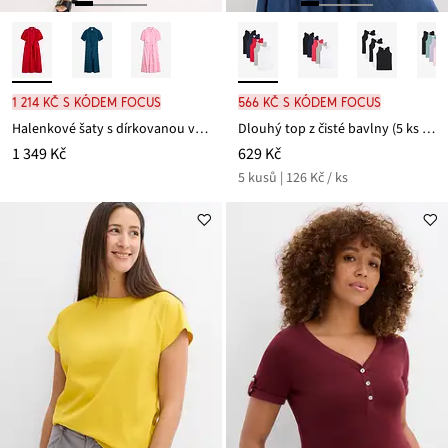
1 214 Kč s kódem FOCUS
566 Kč s kódem FOCUS
Halenkové šaty s dírkovanou výšivkou, z čisté bavlny
Dlouhý top z čisté bavlny (5 ks v balení)
1 349 Kč
629 Kč
5 kusů | 126 Kč / ks