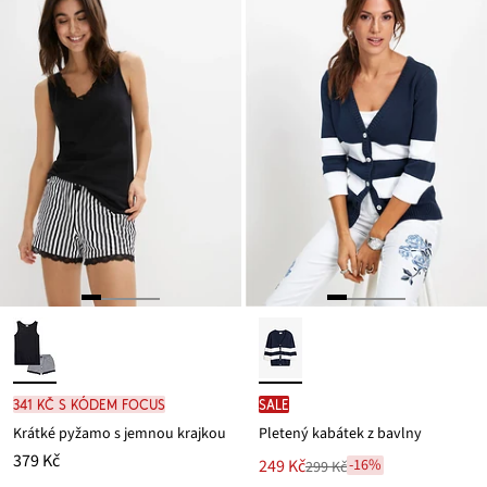
629 Kč
341 Kč s kódem FOCUS
SALE
Krátké pyžamo s jemnou krajkou
Pletený kabátek z bavlny
379 Kč
Nová
249 Kč
-16%
299 Kč
Zlevněno
cena