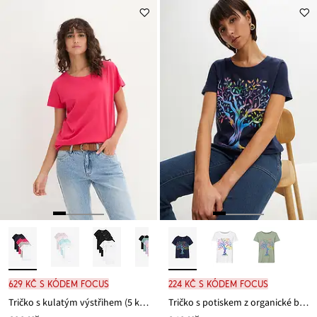
z
je
ceny
299 Kč
629 Kč s kódem FOCUS
224 Kč s kódem FOCUS
Tričko s kulatým výstřihem (5 ks v balení)
Tričko s potiskem z organické bavlny