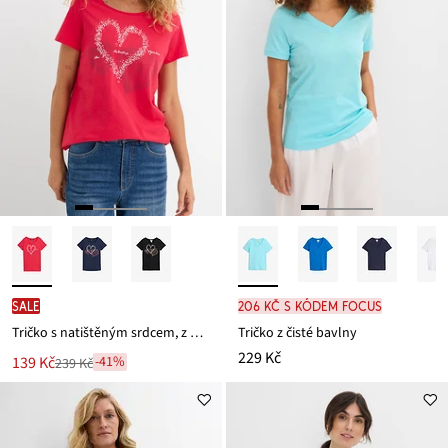
SALE
206 Kč s kódem FOCUS
Tričko s natištěným srdcem, z organické bavlny
Tričko z čisté bavlny
229 Kč
Nová
139 Kč
-41%
239 Kč
Zlevněno
cena
z
je
ceny
239 Kč