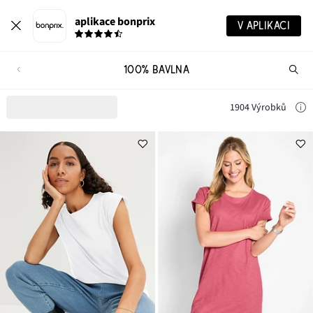
aplikace bonprix
V APLIKACI
100% BAVLNA
Hl
vý
1904 Výrobků