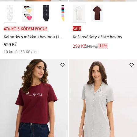
476 Kč s kódem FOCUS
SALE
Kalhotky s měkkou bavlnou (10 ks v balení)
Košilové šaty z čisté bavlny
529 Kč
Nová
299 Kč
-14%
349 Kč
Zlevněno
cena
10 kusů | 53 Kč / ks
z
je
ceny
349 Kč