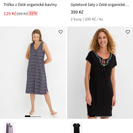
Tričko z čisté organické bavlny
Úpletové šaty z čisté organické bavlny (2 ks v balení)
399 Kč
Nová
129 Kč
-31%
189 Kč
Zlevněno
cena
2 kusy | 200 Kč / ks
z
je
ceny
189 Kč