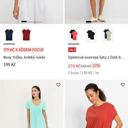
179 Kč s kódem FOCUS
SALE
Boxy tričko, krátký rukáv
Úpletové oversize šaty z čisté bavlny (2 ks v balení)
199 Kč
Nová
278 Kč
-17%
338 Kč
Zlevněno
cena
2 kusy | 139 Kč / ks
z
je
ceny
338 Kč