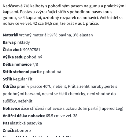
Nadčasové 7/8 kalhoty s pohodlným pasem na gumu a praktickými
kapsami. Postavu zvýrazňující střih s pohodlnou pasovkou s
gumou, se 4 kapsami, ozdobný rozparek na nohavici. Vnitřní délka
nohavice ve vel. 42 cca 64,5 cm, lze prát v aut. pračce.
Materiál
Vrchný materiál: 97% bavlna, 3% elastan
Barva
pinklady
Číslo zboží
90397581
Výška sedu
pohodlný
Délka nohavice
7/8
Střih stehenní partie
pohodlná
Střih
Regular Fit
Údržba
praní v pračce 40°C, nebělit, Prát a žehlit naruby,perte s
podobnými barvami, nesmí se čistit chemicky, není vhodné do
sušičky, nežehlit
Nohavice
úzce střižená nohavice s úzkou dolní partií (Tapered Leg)
Vnitřní délka nohavice
65.5 cm ve vel. 38
Pas
elastická pasovka
Značka
bonprix