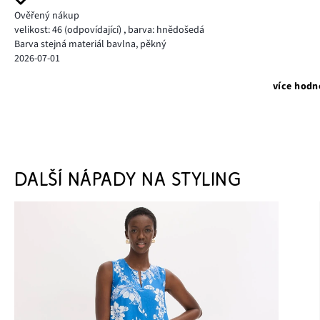
Ověřený nákup
velikost: 46
(odpovídající)
,
barva: hnědošedá
Barva stejná materiál bavlna, pěkný
2026-07-01
více hodn
DALŠÍ NÁPADY NA STYLING