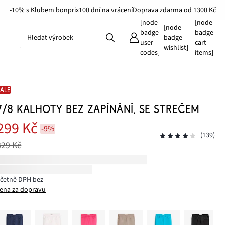
-10% s Klubem bonprix
100 dní na vrácení
Doprava zdarma od 1300 Kč
[node-
[node-
[node-
badge-
badge-
Hledat výrobek
badge-
user-
cart-
wishlist]
codes]
items]
SALE
7/8 KALHOTY BEZ ZAPÍNÁNÍ, SE STREČEM
299 Kč
-9%
(139)
329 Kč
včetně DPH bez
ena za dopravu