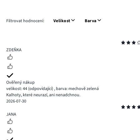
Filtrovat hodnocení:
Velikost
Barva
Hodnocení
3
ZDEŇKA
Ověřený nákup
velikost: 44
(odpovídající)
,
barva: mechově zelená
Kalhoty, které neurazí, ani nenadchnou.
2026-07-30
Hodnocení
5
JANA