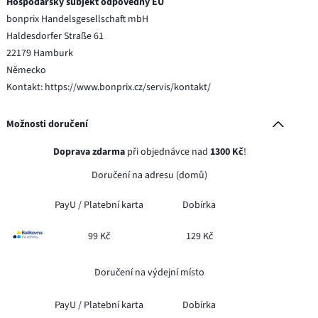
Hospodářský subjekt odpovědný EU
bonprix Handelsgesellschaft mbH
Haldesdorfer Straße 61
22179 Hamburk
Německo
Kontakt: https://www.bonprix.cz/servis/kontakt/
Možnosti doručení
Doprava zdarma
při objednávce nad
1300 Kč
!
Doručení na adresu (domů)
PayU /
Platební karta
Dobírka
99 Kč
129 Kč
Doručení na výdejní místo
PayU /
Platební karta
Dobírka