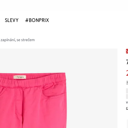
SLEVY
#BONPRIX
 zapínání, se strečem
c