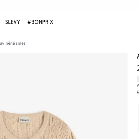
SLEVY
#BONPRIX
bavlněné směsi
c