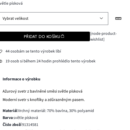
větle písková
Vybrat velikost
[node-product-
PŘIDAT DO KOŠÍKU
wishlist]
44 osobám se tento výrobek líbí
19 osob si během 24 hodin prohlédlo tento výrobek
Informace o výrobku
Ažurový svetr z bavlněné směsi světle písková
Moderní svetr s knoflíky a zdůrazněným pasem.
Materiál
Vrchný materiál: 70% bavlna, 30% polyamid
Barva
světle písková
Číslo zboží
91314581