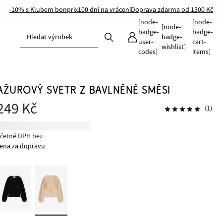
-10% s Klubem bonprix
100 dní na vrácení
Doprava zdarma od 1300 Kč
[node-
[node-
[node-
badge-
badge-
Hledat výrobek
badge-
user-
cart-
wishlist]
codes]
items]
AŽUROVÝ SVETR Z BAVLNĚNÉ SMĚSI
249 Kč
(1)
včetně DPH bez
ena za dopravu