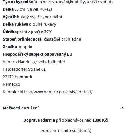
Typ uchycení
šňůrka na zavazování,knoflíky, uzávěr vpředu
Délka
66 cm (ve vel. 40/42)
Výstřih
kulatý výstřih, normální
Délka rukávu
dlouhé rukávy
Údržba
praní v pračce 30°C
Stupeň průhlednosti
částečně průhledné
Značka
bonprix
Hospodářský subjekt odpovědný EU
bonprix Handelsgesellschaft mbH
Haldesdorfer Straße 61
22179 Hamburk
Německo
Kontakt: https://www.bonprix.cz/servis/kontakt/
Možnosti doručení
Doprava zdarma
při objednávce nad
1300 Kč
!
Doručení na adresu (domů)