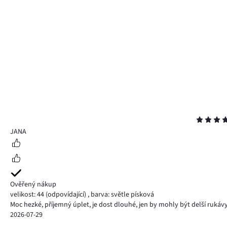
Hodnocení
5
JANA
Ověřený nákup
velikost: 44
(odpovídající)
,
barva: světle písková
Moc hezké, příjemný úplet, je dost dlouhé, jen by mohly být delší rukáv
2026-07-29