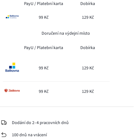
PayU /
Platební karta
Dobírka
99 Kč
129 Kč
Doručení na výdejní místo
PayU /
Platební karta
Dobírka
99 Kč
129 Kč
99 Kč
129 Kč
Dodání do 2–4 pracovních dnů
100 dnů na vrácení