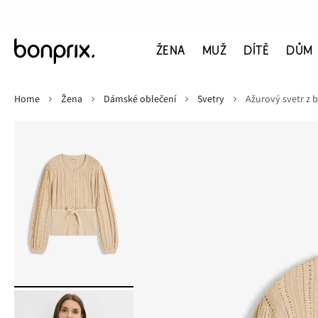
ŽENA
MUŽ
DÍTĚ
DŮM
Home
Žena
Dámské oblečení
Svetry
Ažurový svetr z 