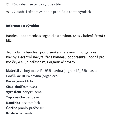
75 osobám se tento výrobek líbí
72 osob si během 24 hodin prohlédlo tento výrobek
Informace o výrobku
Bandeau podprsenka s organickou bavlnou (2 ks v balení) černá +
bílá
Jednoduchá bandeau podprsenka s nařasením, z organické
bavlny. Decentní, nevyztužená bandeau podprsenka vhodná pro
košíčky A a B, s nařasením, z organické bavlny.
Materiál
Vrchný materiál: 95% bavlna (organická), 5% elastan;
Podšívka: 100% bavlna (organická)
Barva
černá + bílá
Číslo zboží
90540381
Vyztužení
nevyztužená
Typ košíčku
bandeau
Ramínka
bez ramínek
Údržba
praní v pračce 40°C
Kostice
bez kostic