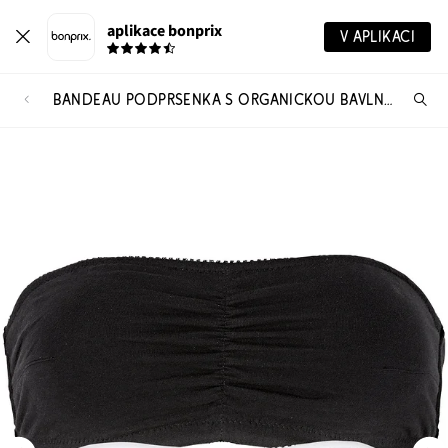
aplikace bonprix
V APLIKACI
BANDEAU PODPRSENKA S ORGANICKOU BAVLNOU (2 KS V BALENÍ)
Hl
vý