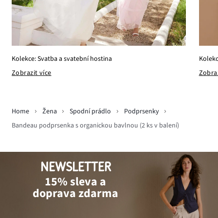
Kolekce: Svatba a svatební hostina
Kolekc
Zobrazit více
Zobraz
Home
Žena
Spodní prádlo
Podprsenky
Bandeau podprsenka s organickou bavlnou (2 ks v balení)
NEWSLETTER
15% sleva a
doprava zdarma