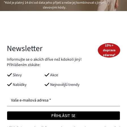
*Kód je platný 14 dní od data jeho přijetí a nelze jej kombinovat s jinými
slevovými kódy.
Newsletter
15% +
doprava
zdarma*
Informujte se o akcích dříve než kdokoli jiný!
Přihlášením získáte:
Slevy
Akce
Nabídky
Nejnovější trendy
Vaše e-mailová adresa *
PŘIHLÁSIT SE