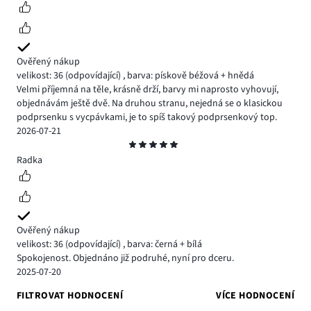
Ověřený nákup
velikost: 36
(odpovídající)
,
barva: pískově béžová + hnědá
Velmi příjemná na těle, krásně drží, barvy mi naprosto vyhovují,
objednávám ještě dvě. Na druhou stranu, nejedná se o klasickou
podprsenku s vycpávkami, je to spíš takový podprsenkový top.
2026-07-21
Hodnocení
5
Radka
Ověřený nákup
velikost: 36
(odpovídající)
,
barva: černá + bílá
Spokojenost. Objednáno již podruhé, nyní pro dceru.
2025-07-20
FILTROVAT HODNOCENÍ
VÍCE HODNOCENÍ