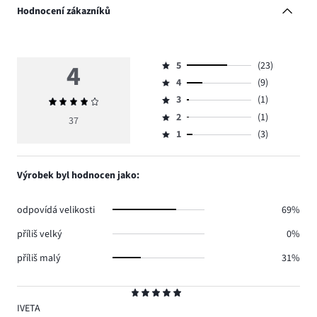
Hodnocení zákazníků
4
5
(23)
Hodnocení
4
(9)
5,
Hodnocení
počet
3
(1)
Průměrné
4,
Hodnocení
hlasů
hodnocení
počet
2
(1)
3,
37
Hodnocení
23.
4
hlasů
počet
1
(3)
2,
Hodnocení
9.
hlasů
počet
1,
1.
hlasů
počet
Výrobek byl hodnocen jako:
1.
hlasů
3.
odpovídá velikosti
69%
příliš velký
0%
příliš malý
31%
Hodnocení
5
IVETA