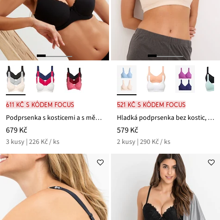
611 Kč s kódem FOCUS
521 Kč s kódem FOCUS
Podprsenka s kosticemi a s měkkou organickou bavlnou (3 ks v balení)
Hladká podprsenka bez kostic, s bavlnou (2 ks v balení)
679 Kč
579 Kč
3 kusy | 226 Kč / ks
2 kusy | 290 Kč / ks