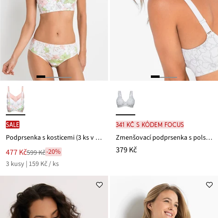
SALE
341 Kč s kódem FOCUS
Podprsenka s kosticemi (3 ks v balení) z bavlny
Zmenšovací podprsenka s polstrovanými ramínky
379 Kč
Nová
477 Kč
-20%
599 Kč
Zlevněno
cena
3 kusy | 159 Kč / ks
z
je
ceny
599 Kč