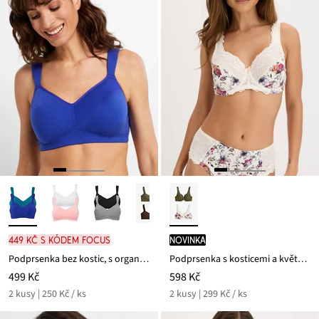
449 Kč s kódem FOCUS
novinka
Podprsenka bez kostic, s organickou bavlnou (2 ks v balení)
Podprsenka s kosticemi a květovaným potiskem (2 ks v balení)
499 Kč
598 Kč
2 kusy | 250 Kč / ks
2 kusy | 299 Kč / ks