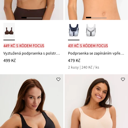
449 Kč s kódem FOCUS
431 Kč s kódem FOCUS
Vyztužená podprsenka s polstrovanými ramínky a lesklým efektem
Podprsenka se zapínáním vpředu (2 ks v balení) s organickou bavlnou, bez kostic
499 Kč
479 Kč
2 kusy | 240 Kč / ks