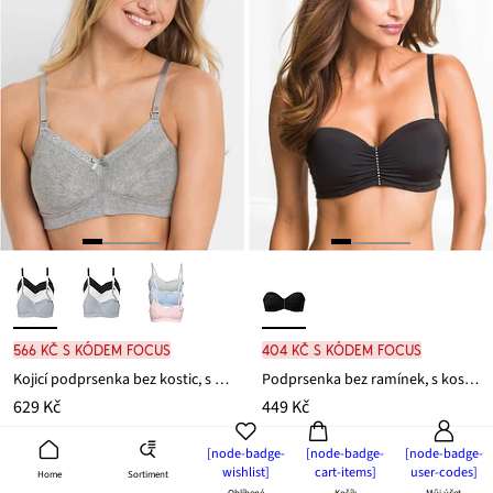
566 Kč s kódem FOCUS
404 Kč s kódem FOCUS
Kojicí podprsenka bez kostic, s organickou bavlnou (3 ks v balení)
Podprsenka bez ramínek, s kosticemi
629 Kč
449 Kč
3 kusy | 210 Kč / ks
[node-badge-
[node-badge-
[node-badge-
wishlist]
cart-items]
user-codes]
Sortiment
Home