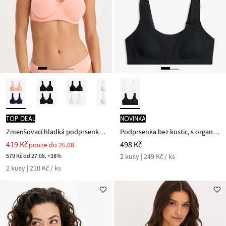
TOP DEAL
novinka
Zmenšovací hladká podprsenka s kosticemi a organickou bavlnou (2 ks v balení)
Podprsenka bez kostic, s organickou bavlnou (2 ks v balení)
419 Kč
498 Kč
pouze do 26.08.
579 Kč od 27.08. +38%
2 kusy | 249 Kč / ks
2 kusy | 210 Kč / ks