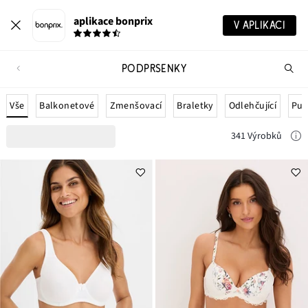
aplikace bonprix
V APLIKACI
PODPRSENKY
Hl
vý
Vše
Balkonetové
Zmenšovací
Braletky
Odlehčující
Pus
341 Výrobků