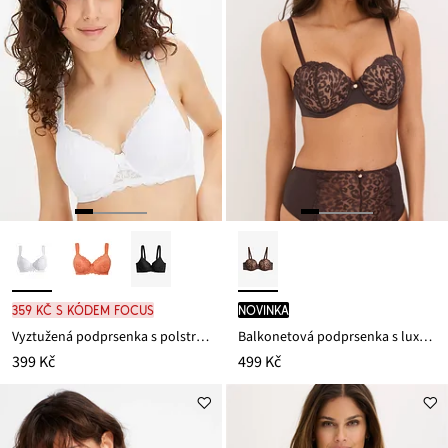
359 Kč s kódem FOCUS
novinka
Vyztužená podprsenka s polstrovanými ramínky
Balkonetová podprsenka s luxusní výšivkou
399 Kč
499 Kč