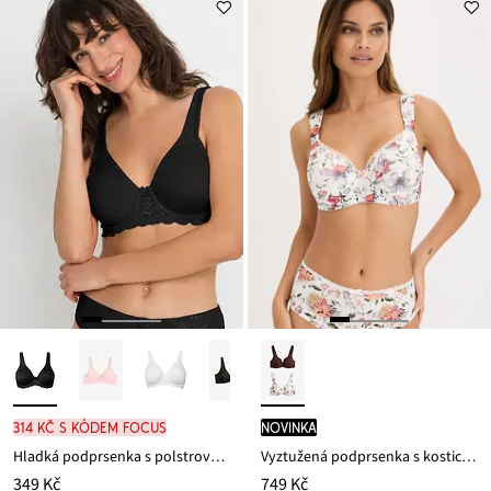
314 Kč s kódem FOCUS
novinka
Hladká podprsenka s polstrovanými ramínky
Vyztužená podprsenka s kosticemi a organickou bavlnou (2 ks v balení)
349 Kč
749 Kč