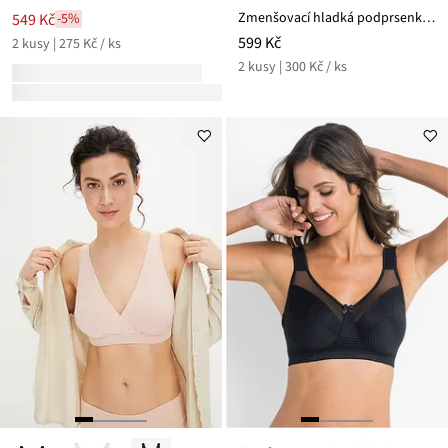
Zmenšovací hladká podprsenka bez kostic, s organickou bavlnou (2 ks v balení)
549 Kč
-5%
599 Kč
2 kusy | 275 Kč / ks
2 kusy | 300 Kč / ks