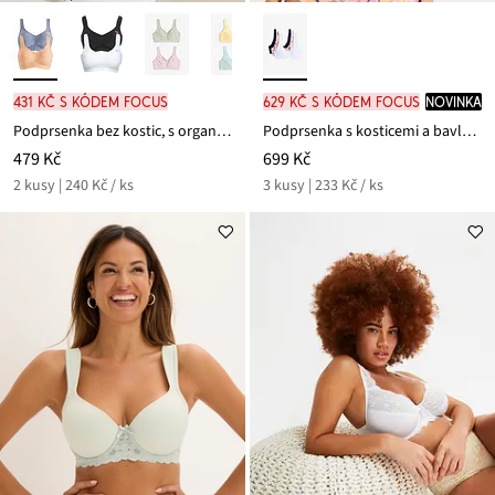
431 Kč s kódem FOCUS
629 Kč s kódem FOCUS
novinka
Podprsenka bez kostic, s organickou bavlnou (2 ks v balení)
Podprsenka s kosticemi a bavlnou (3 ks v balení)
479 Kč
699 Kč
2 kusy | 240 Kč / ks
3 kusy | 233 Kč / ks