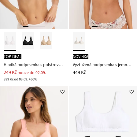
TOP DEAL
novinka
Hladká podprsenka s polstrovanými ramínky
Vyztužená podprsenka s jemnou krajkou
249 Kč
449 Kč
pouze do 02.09.
399 Kč od 03.09. +60%