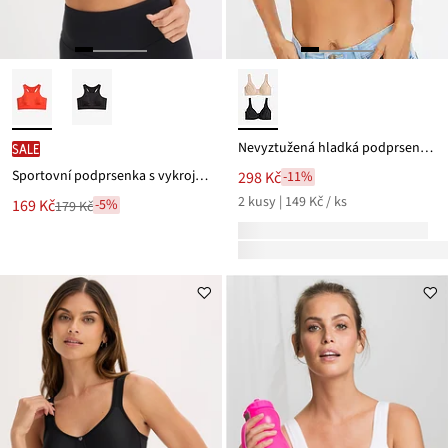
Nevyztužená hladká podprsenka s kosticemi, s organickou bavlnou (2 ks v balení)
SALE
Sportovní podprsenka s vykrojeným zadním dílem a lehkou oporou
298 Kč
-11%
2 kusy | 149 Kč / ks
Nová
169 Kč
-5%
179 Kč
Zlevněno
cena
z
je
ceny
179 Kč