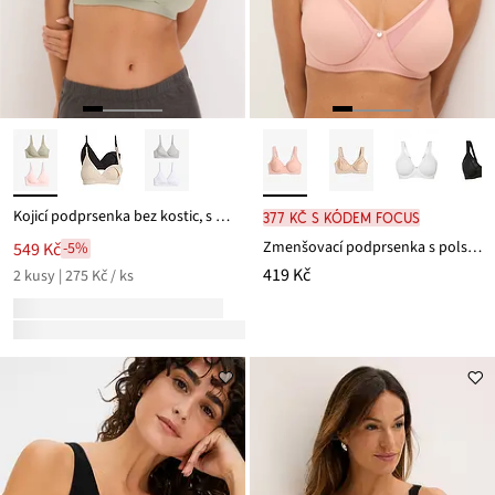
Kojicí podprsenka bez kostic, s organickou bavlnou (2 ks v balení)
377 Kč s kódem FOCUS
Zmenšovací podprsenka s polstrovanými ramínky
549 Kč
-5%
419 Kč
2 kusy | 275 Kč / ks