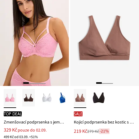
TOP DEAL
SALE
Zmenšovací podprsenka s jemnou krajkou
Kojicí podprsenka bez kostic s organickou bavlnou
329 Kč
pouze do 02.09.
Nová
219 Kč
-21%
279 Kč
Zlevněno
cena
499 Kč od 03.09. +51%