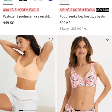
404 Kč s kódem FOCUS
629 Kč s kódem FOCUS
novinka
Vyztužená podprsenka s recyklovaným polyamidem
Podprsenka bez kostic, s bavlnou (3 ks v balení)
449 Kč
699 Kč
3 kusy | 233 Kč / ks