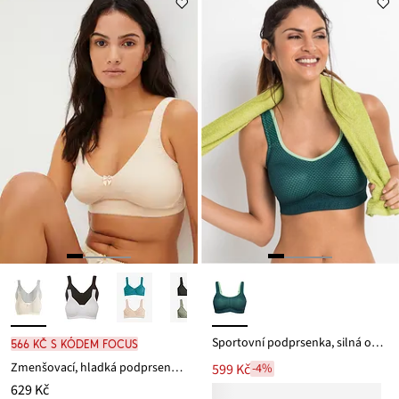
Sportovní podprsenka, silná opora
566 Kč s kódem FOCUS
Zmenšovací, hladká podprsenka bez kostic, s organickou bavlnou (2 ks v balení)
599 Kč
-4%
629 Kč