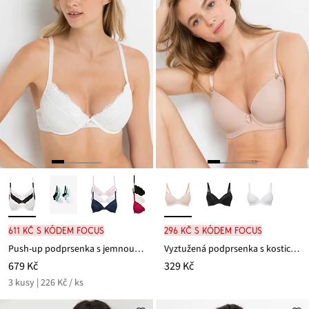
611 Kč s kódem FOCUS
296 Kč s kódem FOCUS
Push-up podprsenka s jemnou krajkou (3 ks v balení)
Vyztužená podprsenka s kosticemi
679 Kč
329 Kč
3 kusy | 226 Kč / ks