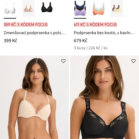
359 Kč s kódem FOCUS
611 Kč s kódem FOCUS
Zmenšovací podprsenka s polstrovanými ramínky
Podprsenka bez kostic, s bavlnou (3 ks v balení)
399 Kč
679 Kč
3 kusy | 226 Kč / ks