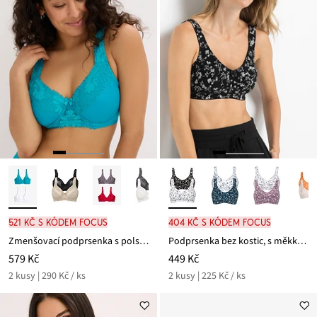
521 Kč s kódem FOCUS
404 Kč s kódem FOCUS
Zmenšovací podprsenka s polstrovanými ramínky (2 ks v balení)
Podprsenka bez kostic, s měkkou organickou bavlnou (2 ks v balení)
579 Kč
449 Kč
2 kusy | 290 Kč / ks
2 kusy | 225 Kč / ks