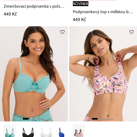
novinka
Zmenšovací podprsenka s polstrovanými ramínky
Podprsenkový top s měkkou bavlněnou podšívkou
449 Kč
449 Kč