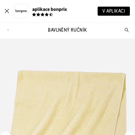
aplikace bonprix
V APLIKACI
BAVLNĚNÝ RUČNÍK
Hl
vý