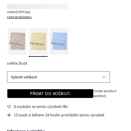
včetně DPH bez
cena za dopravu
světle žlutá
Vybrat velikost
[node-product-
PŘIDAT DO KOŠÍKU
wishlist]
8 osobám se tento výrobek líbí
13 osob si během 24 hodin prohlédlo tento výrobek