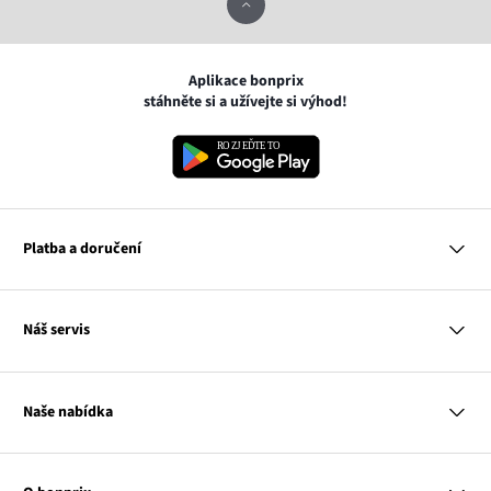
Aplikace bonprix
stáhněte si a užívejte si výhod!
Platba a doručení
MasterCard
Náš servis
VISA
Google pay
Otázky a odpovědi
Apple pay
Doručení a platby
Naše nabídka
PayU
Vrácení a reklamace
Platba na dobírku
Tabulky velikostí
Žena
Balikovna
Klub bonprix
Muž