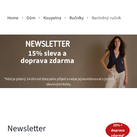
Home
Dům
Koupelna
Ručníky
Bavlněný ručník
NEWSLETTER
15% sleva a
doprava zdarma
*Kód je platný 14 dní od data jeho přijetí a nelze jej kombinovat s jinými
slevovými kódy.
Newsletter
15% +
doprava
zdarma*