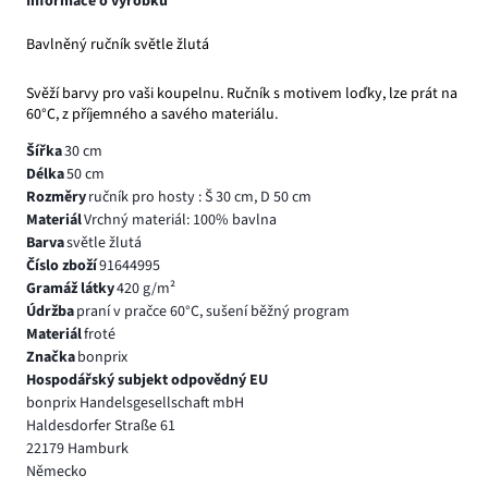
Informace o výrobku
Bavlněný ručník světle žlutá
Svěží barvy pro vaši koupelnu. Ručník s motivem loďky, lze prát na
60°C, z příjemného a savého materiálu.
Šířka
30 cm
Délka
50 cm
Rozměry
ručník pro hosty : Š 30 cm, D 50 cm
Materiál
Vrchný materiál: 100% bavlna
Barva
světle žlutá
Číslo zboží
91644995
Gramáž látky
420 g/m²
Údržba
praní v pračce 60°C, sušení běžný program
Materiál
froté
Značka
bonprix
Hospodářský subjekt odpovědný EU
bonprix Handelsgesellschaft mbH
Haldesdorfer Straße 61
22179 Hamburk
Německo