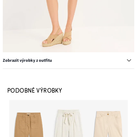
Zobrazit výrobky z outfitu
Sandálky na klínku, vzhled lýka
849 Kč
PODOBNÉ VÝROBKY
PŘIDAT DO KOŠÍKU
Tričko s kulatým výstřihem (5 ks v balení)
729 Kč
-6%
PŘIDAT DO KOŠÍKU