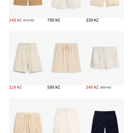
Klobouk proti slunci, s kontrastní páskou
399 Kč
249 Kč
799 Kč
339 Kč
479 Kč
PŘIDAT DO KOŠÍKU
Kruhové náušnice
329 Kč
PŘIDAT DO KOŠÍKU
329 Kč
599 Kč
349 Kč
399 Kč