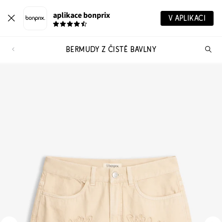
aplikace bonprix
V APLIKACI
BERMUDY Z ČISTÉ BAVLNY
Hl
vý