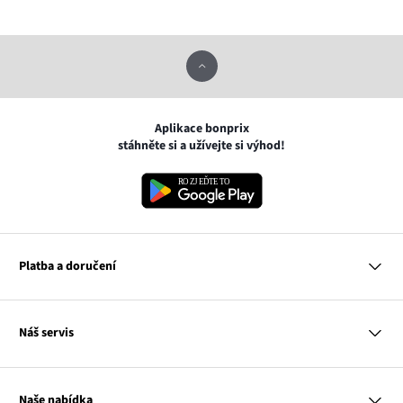
Aplikace bonprix
stáhněte si a užívejte si výhod!
Platba a doručení
MasterCard
Náš servis
VISA
Google pay
Otázky a odpovědi
Apple pay
Doručení a platby
Naše nabídka
PayU