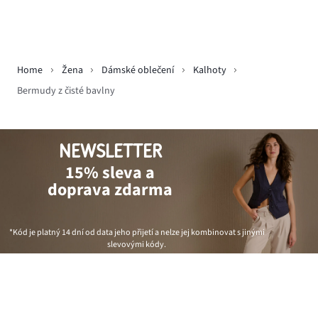
Home
Žena
Dámské oblečení
Kalhoty
Bermudy z čisté bavlny
NEWSLETTER
15% sleva a
doprava zdarma
*Kód je platný 14 dní od data jeho přijetí a nelze jej kombinovat s jinými
slevovými kódy.