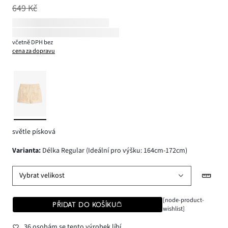
649 Kč
včetně DPH bez
cena za dopravu
světle písková
varianta
:
Délka Regular (Ideální pro výšku: 164cm-172cm)
Vybrat velikost
[node-product-
PŘIDAT DO KOŠÍKU
wishlist]
36 osobám se tento výrobek líbí