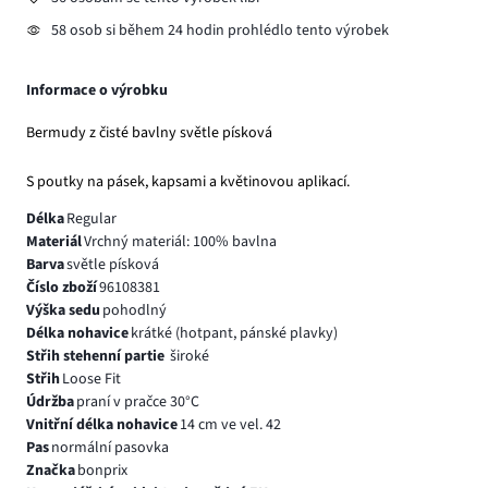
58 osob si během 24 hodin prohlédlo tento výrobek
Informace o výrobku
Bermudy z čisté bavlny světle písková
S poutky na pásek, kapsami a květinovou aplikací.
Délka
Regular
Materiál
Vrchný materiál: 100% bavlna
Barva
světle písková
Číslo zboží
96108381
Výška sedu
pohodlný
Délka nohavice
krátké (hotpant, pánské plavky)
Střih stehenní partie
široké
Střih
Loose Fit
Údržba
praní v pračce 30°C
Vnitřní délka nohavice
14 cm ve vel. 42
Pas
normální pasovka
Značka
bonprix