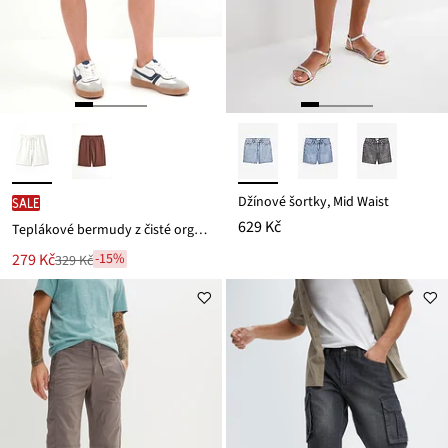
Džínové šortky, Mid Waist
SALE
629 Kč
Teplákové bermudy z čisté organické bavlny
Nová
279 Kč
-15%
329 Kč
Zlevněno
cena
z
je
ceny
329 Kč