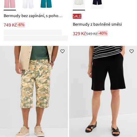
Bermudy bez zapínání, s pohodlným pasem, z bavlněné směsi
SALE
Bermudy z bavlněné směsi
749 Kč
-6%
Nová
329 Kč
-40%
549 Kč
Zlevněno
cena
z
je
ceny
549 Kč