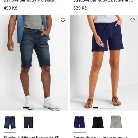
Džínové bermudy Mid Waist
Strečové bermudy z bavlněné směsi
499 Kč
529 Kč
Strečové džínové bermudy, Slim Fit
Bermudy s pasem do gumy, z bavlněné směsi