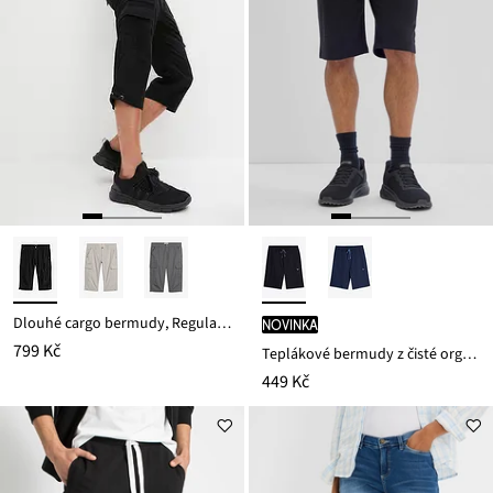
Dlouhé cargo bermudy, Regular Fit, z čisté bavlny
novinka
799 Kč
Teplákové bermudy z čisté organické bavlny
449 Kč