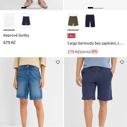
Keprové šortky
SALE
679 Kč
Cargo bermudy bez zapínání, z čisté bavlny, Regular Fit
Nová
279 Kč
-6%
299 Kč
Zlevněno
cena
z
je
ceny
299 Kč