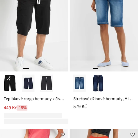
Teplákové cargo bermudy z čisté organické bavlny
Strečové džínové bermudy, Mid Waist
579 Kč
449 Kč
-15%