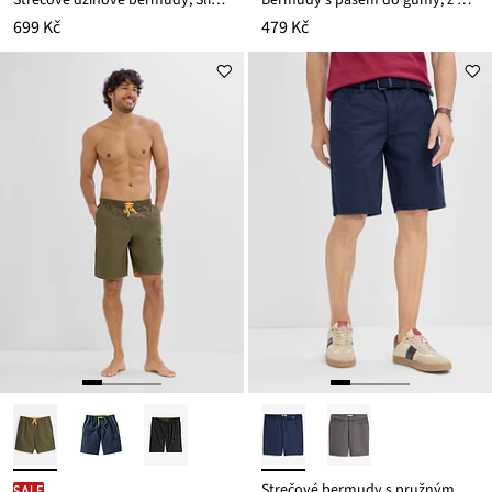
699 Kč
479 Kč
Strečové bermudy s pružným pasem a páskem, Regular Fit
SALE