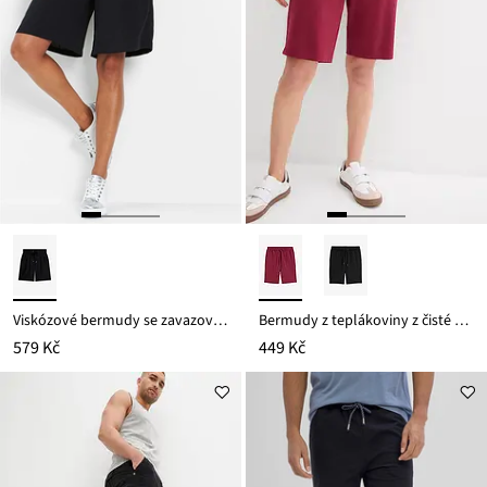
Viskózové bermudy se zavazovacím páskem
Bermudy z teplákoviny z čisté bavlny
579 Kč
449 Kč