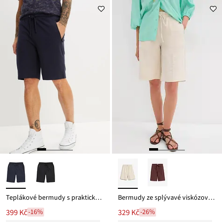
z
je
ceny
339 Kč
Teplákové bermudy s praktickými kapsami na zip
Bermudy ze splývavé viskózové směsi
399 Kč
329 Kč
-16%
-26%