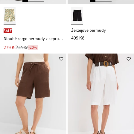
Žerzejové bermudy
SALE
499 Kč
Dlouhé cargo bermudy z kepru, Loose Fit
Nová
279 Kč
-20%
349 Kč
Zlevněno
cena
z
je
ceny
349 Kč