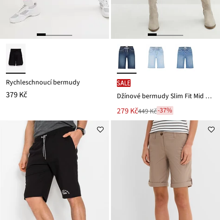
Rychleschnoucí bermudy
SALE
379 Kč
Džínové bermudy Slim Fit Mid Waist
Nová
279 Kč
-37%
449 Kč
Zlevněno
cena
z
je
ceny
449 Kč