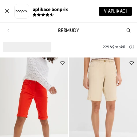
aplikace bonprix
V APLIKACI
BERMUDY
Hl
vý
229 Výrobků