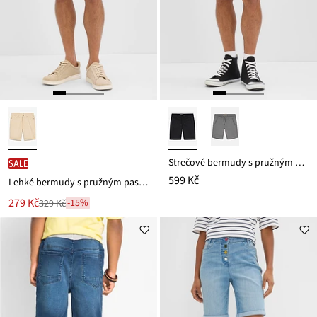
Strečové bermudy s pružným pasem, střih Regular Fit
SALE
599 Kč
Lehké bermudy s pružným pasem, z barveného denimu, střih Regular Fit
Nová
279 Kč
-15%
329 Kč
Zlevněno
cena
z
je
ceny
329 Kč