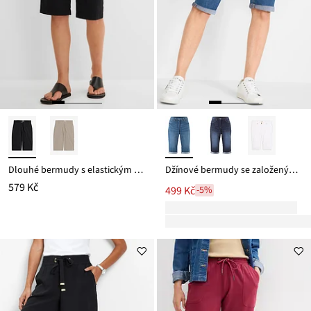
Dlouhé bermudy s elastickým pasem, z bavlněné směsi
Džínové bermudy se založeným lemem, Mid Waist
579 Kč
499 Kč
-5%