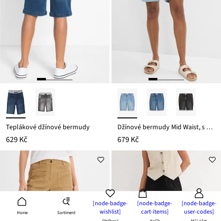
Teplákové džínové bermudy
Džínové bermudy Mid Waist, s výšivkou a pohodlným pasem
629 Kč
679 Kč
[node-badge-
[node-badge-
[node-badge-
wishlist]
cart-items]
user-codes]
Sortiment
Home