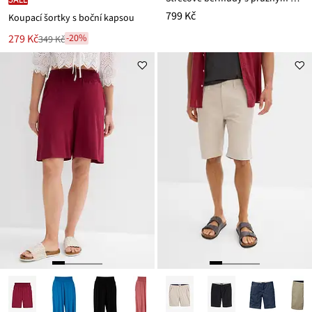
799 Kč
Koupací šortky s boční kapsou
Nová
279 Kč
-20%
349 Kč
Zlevněno
cena
z
je
ceny
349 Kč