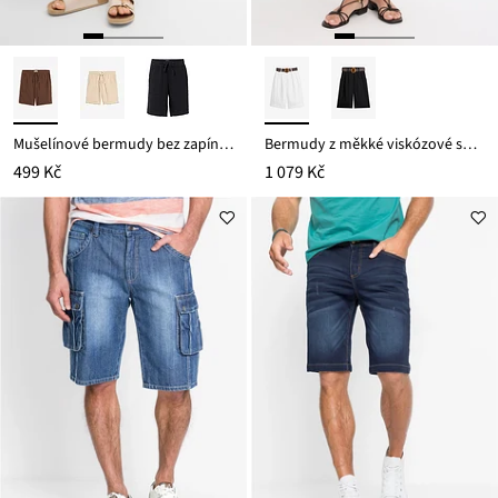
Mušelínové bermudy bez zapínání
Bermudy z měkké viskózové směsi
499 Kč
1 079 Kč