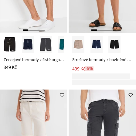
Žerzejové bermudy z čisté organické bavlny
Strečové bermudy z bavlněné směsi
349 Kč
499 Kč
-5%