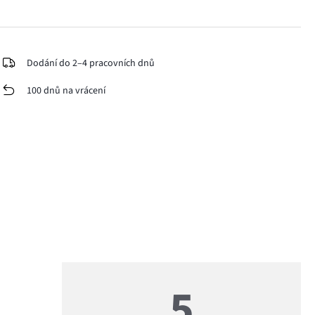
Dodání do 2–4 pracovních dnů
100 dnů na vrácení
5