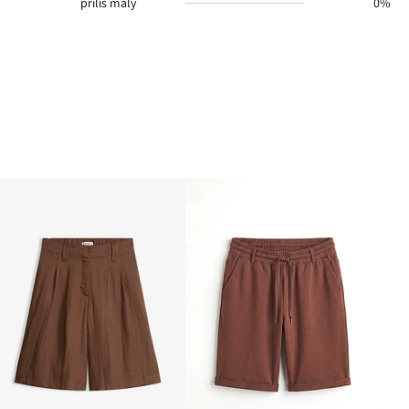
příliš malý
0%