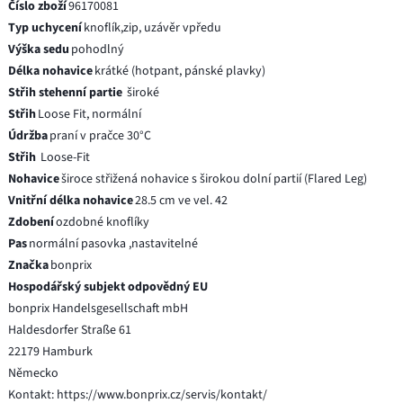
Číslo zboží
96170081
Typ uchycení
knoflík,zip, uzávěr vpředu
Výška sedu
pohodlný
Délka nohavice
krátké (hotpant, pánské plavky)
Střih stehenní partie
široké
Střih
Loose Fit, normální
Údržba
praní v pračce 30°C
Střih
Loose-Fit
Nohavice
široce střižená nohavice s širokou dolní partií (Flared Leg)
Vnitřní délka nohavice
28.5 cm ve vel. 42
Zdobení
ozdobné knoflíky
Pas
normální pasovka ,nastavitelné
Značka
bonprix
Hospodářský subjekt odpovědný EU
bonprix Handelsgesellschaft mbH
Haldesdorfer Straße 61
22179 Hamburk
Německo
Kontakt: https://www.bonprix.cz/servis/kontakt/