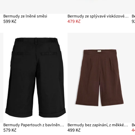
Bermudy ze lněné směsi
Bermudy ze splývavé viskózové směsi
599 Kč
479 Kč
9
si
Bermudy Papertouch z bavlněné směsi
Bermudy bez zapínání, z měkkého mušelínu
B
579 Kč
499 Kč
4