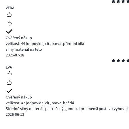
Hodnocení
5
VĚRA
Ověřený nákup
velikost: 44
(odpovídající)
,
barva: přírodní bílá
silný materiál na léto
2026-07-28
Hodnocení
5
EVA
Ověřený nákup
velikost: 42
(odpovídající)
,
barva: hnědá
Středně silný materiál, pas řešený gumou. I pro menší postavu vyhovujíc
2026-06-13