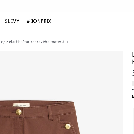
SLEVY
#BONPRIX
eg z elastického keprového materiálu
c