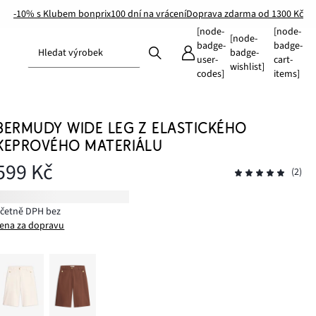
-10% s Klubem bonprix
100 dní na vrácení
Doprava zdarma od 1300 Kč
[node-
[node-
[node-
badge-
badge-
Hledat výrobek
badge-
user-
cart-
wishlist]
codes]
items]
BERMUDY WIDE LEG Z ELASTICKÉHO
KEPROVÉHO MATERIÁLU
599 Kč
(2)
včetně DPH bez
ena za dopravu