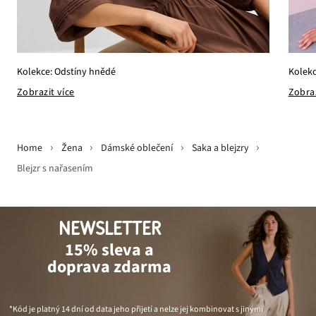
Kolekce: Odstíny hnědé
Kolekc
Zobrazit více
Zobraz
Home
Žena
Dámské oblečení
Saka a blejzry
Blejzr s nařasením
NEWSLETTER
15% sleva a
doprava zdarma
*Kód je platný 14 dní od data jeho přijetí a nelze jej kombinovat s jinými