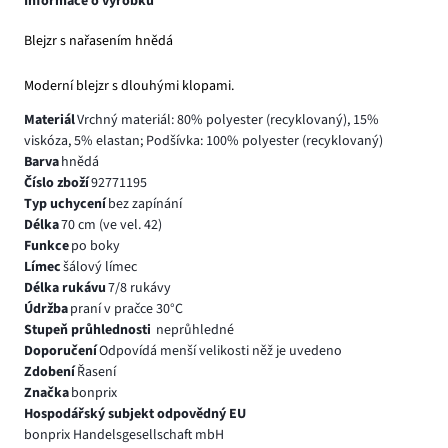
Informace o výrobku
Blejzr s nařasením hnědá
Moderní blejzr s dlouhými klopami.
Materiál
Vrchný materiál: 80% polyester (recyklovaný), 15%
viskóza, 5% elastan; Podšívka: 100% polyester (recyklovaný)
Barva
hnědá
Číslo zboží
92771195
Typ uchycení
bez zapínání
Délka
70 cm (ve vel. 42)
Funkce
po boky
Límec
šálový límec
Délka rukávu
7/8 rukávy
Údržba
praní v pračce 30°C
Stupeň průhlednosti
neprůhledné
Doporučení
Odpovídá menší velikosti něž je uvedeno
Zdobení
Řasení
Značka
bonprix
Hospodářský subjekt odpovědný EU
bonprix Handelsgesellschaft mbH