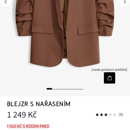
[node-product-wishlist]
BLEJZR S NAŘASENÍM
1 249 Kč
(5)
1 062 Kč s kódem FINED