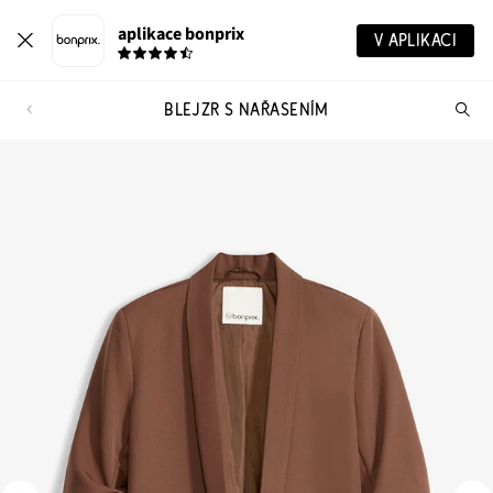
aplikace bonprix
V APLIKACI
BLEJZR S NAŘASENÍM
Hl
vý