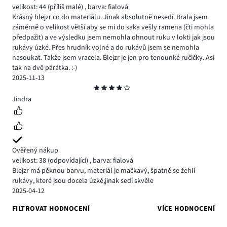
velikost: 44
(příliš malé)
,
barva: fialová
Krásný blejzr co do materiálu. Jinak absolutně nesedí. Brala jsem
záměrně o velikost větší aby se mi do saka vešly ramena (čti mohla
předpažit) a ve výsledku jsem nemohla ohnout ruku v lokti jak jsou
rukávy úzké. Přes hrudník volné a do rukávů jsem se nemohla
nasoukat. Takže jsem vracela. Blejzr je jen pro tenounké ručičky. Asi
tak na dvě párátka. :-)
2025-11-13
Hodnocení
4
Jindra
Ověřený nákup
velikost: 38
(odpovídající)
,
barva: fialová
Blejzr má pěknou barvu, materiál je mačkavý, špatně se žehlí
rukávy, které jsou docela úzké,jinak sedí skvěle
2025-04-12
FILTROVAT HODNOCENÍ
VÍCE HODNOCENÍ