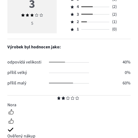
3
Hodnocení
4
(2)
5,
Hodnocení
počet
3
(2)
Průměrné
4,
Hodnocení
hlasů
hodnocení
počet
2
(1)
3,
5
Hodnocení
0.
3
hlasů
počet
1
(0)
2,
Hodnocení
2.
hlasů
počet
1,
2.
hlasů
počet
Výrobek byl hodnocen jako:
1.
hlasů
0.
odpovídá velikosti
40%
příliš velký
0%
příliš malý
60%
Hodnocení
2
Nora
Ověřený nákup