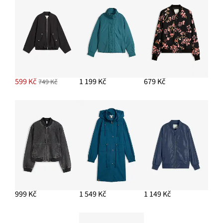
PŘIDAT DO KOŠÍKU
Kabelka se vzhledem vaku, se lnem
799 Kč
599 Kč
1 199 Kč
679 Kč
749 Kč
PŘIDAT DO KOŠÍKU
Kalhoty se sklady v pase, z čistého lnu
1 549 Kč
PŘIDAT DO KOŠÍKU
999 Kč
1 549 Kč
1 149 Kč