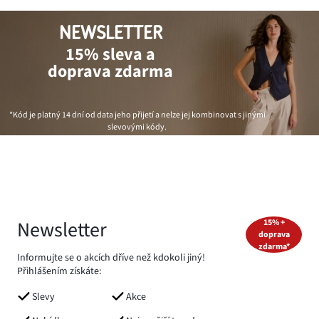
NEWSLETTER
15% sleva a
doprava zdarma
*Kód je platný 14 dní od data jeho přijetí a nelze jej kombinovat s jinými
slevovými kódy.
Newsletter
15% +
doprava
zdarma*
Informujte se o akcích dříve než kdokoli jiný!
Přihlášením získáte:
Slevy
Akce