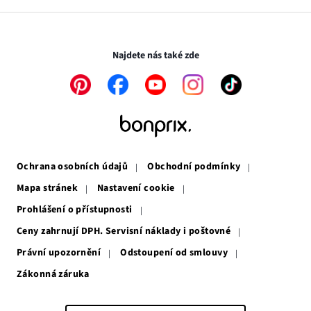
v
otevře
novém
v
Transakce a platby jsou zabezpečeny pomocí připojení SSL.
okně
novém
okně
Najdete nás také zde
Odkaz
Odkaz
Odkaz
Odkaz
Odkaz
se
se
se
se
se
otevře
otevře
otevře
otevře
otevře
v
v
v
v
v
novém
novém
novém
novém
novém
okně
okně
okně
okně
okně
Ochrana osobních údajů
Obchodní podmínky
Mapa stránek
Nastavení cookie
Prohlášení o přístupnosti
Ceny zahrnují DPH. Servisní náklady i poštovné
Právní upozornění
Odstoupení od smlouvy
Zákonná záruka
Odkaz
se
otevře
v