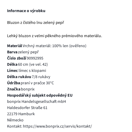
Informace o výrobku
Bluzon z čistého lnu zelený pepř
Lehký bluzon z velmi pěkného prémiového materiálu.
Materiál
Vrchný materiál: 100% len (ověřeno)
Barva
zelený pepř
Číslo zboží
90992995
Délka
60 cm (ve vel. 42)
Límec
límec s klopami
Délka rukávu
7/8 rukávy
Údržba
praní v pračce 30°C
Značka
bonprix
Hospodářský subjekt odpovědný EU
bonprix Handelsgesellschaft mbH
Haldesdorfer Straße 61
22179 Hamburk
Německo
Kontakt: https://www.bonprix.cz/servis/kontakt/