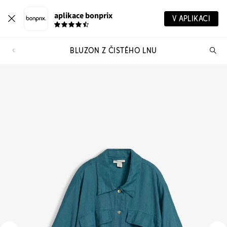
aplikace bonprix
V APLIKACI
BLUZON Z ČISTÉHO LNU
Hl
vý