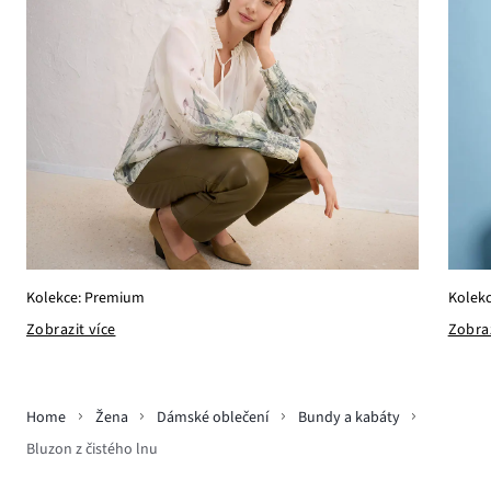
Kolekc
Kolekce: Premium
Zobraz
Zobrazit více
Home
Žena
Dámské oblečení
Bundy a kabáty
Bluzon z čistého lnu