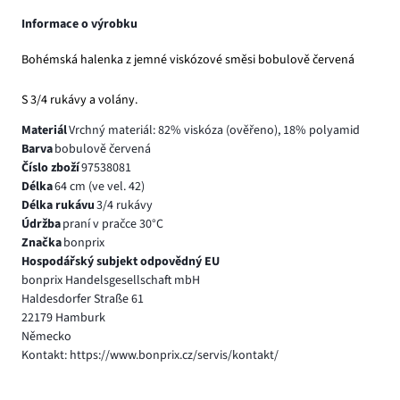
Informace o výrobku
Bohémská halenka z jemné viskózové směsi bobulově červená
S 3/4 rukávy a volány.
Materiál
Vrchný materiál: 82% viskóza (ověřeno), 18% polyamid
Barva
bobulově červená
Číslo zboží
97538081
Délka
64 cm (ve vel. 42)
Délka rukávu
3/4 rukávy
Údržba
praní v pračce 30°C
Značka
bonprix
Hospodářský subjekt odpovědný EU
bonprix Handelsgesellschaft mbH
Haldesdorfer Straße 61
22179 Hamburk
Německo
Kontakt: https://www.bonprix.cz/servis/kontakt/