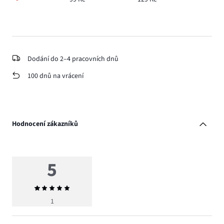
Dodání do 2–4 pracovních dnů
100 dnů na vrácení
Hodnocení zákazníků
5
Průměrné
hodnocení
1
5