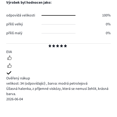
Výrobek byl hodnocen jako:
odpovídá velikosti
100%
příliš velký
0%
příliš malý
0%
Hodnocení
5
EVA
Ověřený nákup
velikost: 34
(odpovídající)
,
barva: modrá petrolejová
Úžasná halenka, z příjemné viskózy, která se nemusí žehlit, krásná
barva.
2026-06-04