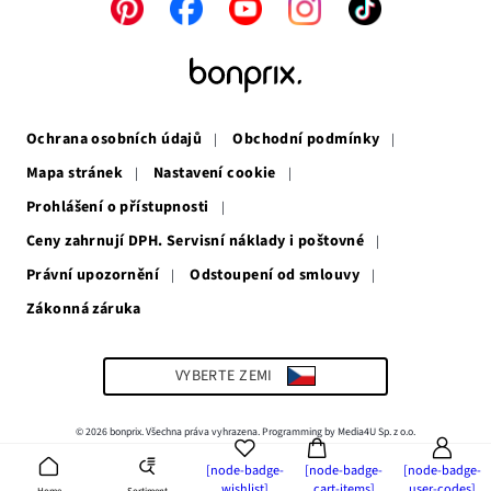
Odkaz
Odkaz
Odkaz
Odkaz
Odkaz
se
se
se
se
se
otevře
otevře
otevře
otevře
otevře
v
v
v
v
v
novém
novém
novém
novém
novém
okně
okně
okně
okně
okně
Ochrana osobních údajů
Obchodní podmínky
Mapa stránek
Nastavení cookie
Prohlášení o přístupnosti
Ceny zahrnují DPH. Servisní náklady i poštovné
Právní upozornění
Odstoupení od smlouvy
Zákonná záruka
Odkaz
se
otevře
v
VYBERTE ZEMI
novém
okně
© 2026 bonprix. Všechna práva vyhrazena. Programming by Media4U Sp. z o.o.
[node-badge-
[node-badge-
[node-badge-
wishlist]
cart-items]
user-codes]