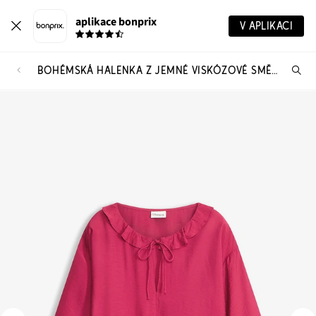
aplikace bonprix
V APLIKACI
BOHÉMSKÁ HALENKA Z JEMNÉ VISKÓZOVÉ SMĚSI
Hl
vý