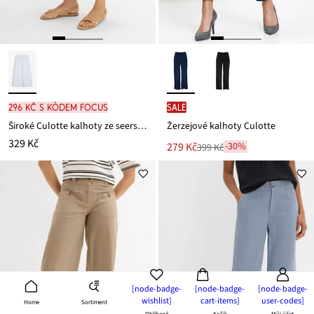
296 Kč s kódem FOCUS
SALE
Široké Culotte kalhoty ze seersuckeru
Žerzejové kalhoty Culotte
329 Kč
Nová
279 Kč
-30%
399 Kč
Zlevněno
cena
z
je
ceny
399 Kč
[node-badge-
[node-badge-
[node-badge-
wishlist]
cart-items]
user-codes]
Sortiment
Home