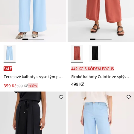
SALE
449 Kč s kódem FOCUS
Žerzejové kalhoty s vysokým pasem
Široké kalhoty Culotte ze splývavé viskózy
499 Kč
Nová
399 Kč
-33%
599 Kč
Zlevněno
cena
z
je
ceny
599 Kč