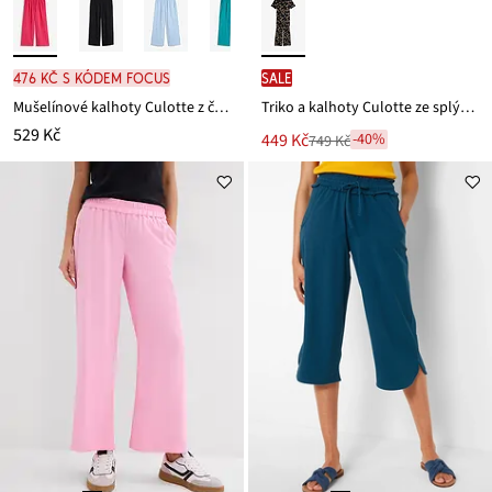
476 Kč s kódem FOCUS
SALE
Mušelínové kalhoty Culotte z čisté bavlny
Triko a kalhoty Culotte ze splývavé viskózové směsi (2dílná souprava)
529 Kč
Nová
449 Kč
-40%
749 Kč
Zlevněno
cena
z
je
ceny
749 Kč