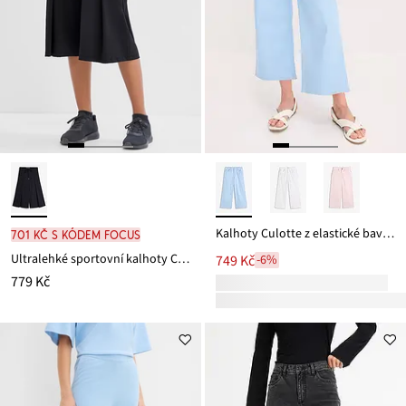
Kalhoty Culotte z elastické bavlněné směsi
701 Kč s kódem FOCUS
Ultralehké sportovní kalhoty Culotte s ozdobnými sklady, rychleschnoucí
749 Kč
-6%
779 Kč