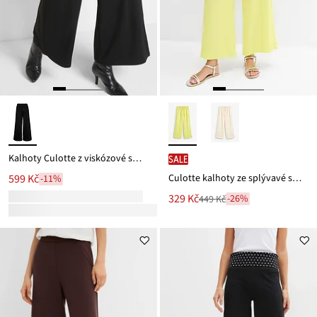
Kalhoty Culotte z viskózové směsi
SALE
Culotte kalhoty ze splývavé směsi s lyocellem
599 Kč
-11%
Nová
329 Kč
-26%
449 Kč
Zlevněno
cena
z
je
ceny
449 Kč