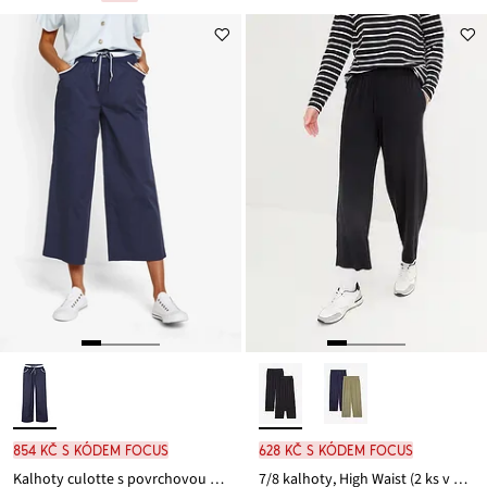
Zlevněno
cena
z
je
ceny
479 Kč
854 Kč s kódem FOCUS
628 Kč s kódem FOCUS
Kalhoty culotte s povrchovou úpravou Papertouch, z bavlněné směsi
7/8 kalhoty, High Waist (2 ks v balení)