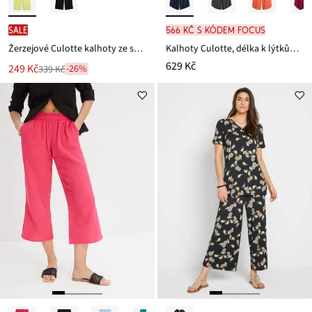
SALE
566 Kč s kódem FOCUS
Žerzejové Culotte kalhoty ze splývavé viskózy
Kalhoty Culotte, délka k lýtkům, z měkké viskózy
629 Kč
Nová
249 Kč
-26%
339 Kč
Zlevněno
cena
z
je
ceny
339 Kč