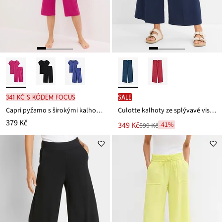
341 Kč s kódem FOCUS
SALE
Capri pyžamo s širokými kalhotami
Culotte kalhoty ze splývavé viskózové směsi
379 Kč
Nová
349 Kč
-41%
599 Kč
Zlevněno
cena
z
je
ceny
599 Kč