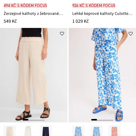
494 Kč s kódem FOCUS
926 Kč s kódem FOCUS
Žerzejové kalhoty z žebrovaného materiálu, s pohodlným pasem
Lehké keprové kalhoty Culotte s balónovým vzhledem
549 Kč
1 029 Kč