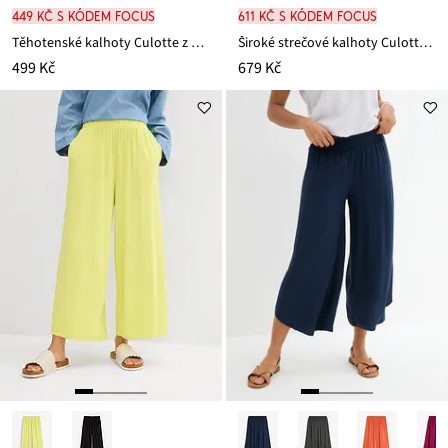
449 Kč s kódem FOCUS
611 Kč s kódem FOCUS
Těhotenské kalhoty Culotte z měkké viskózy, Loose Fit
Široké strečové kalhoty Culotte z manšestru v 7/8 délce, s pohodlnou vysokou pasovkou
499 Kč
679 Kč