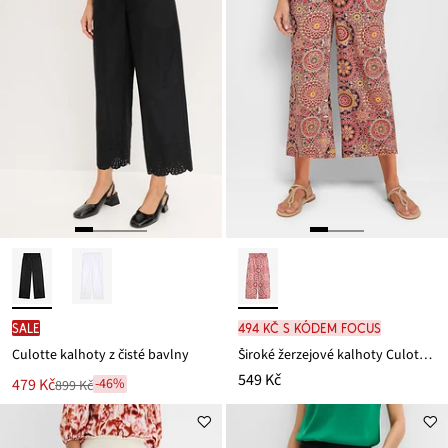
SALE
494 Kč s kódem FOCUS
Culotte kalhoty z čisté bavlny
Široké žerzejové kalhoty Culotte se širokým nasmokovaným pasem, 7/8 délka
549 Kč
Nová
479 Kč
-46%
899 Kč
Zlevněno
cena
z
je
ceny
899 Kč