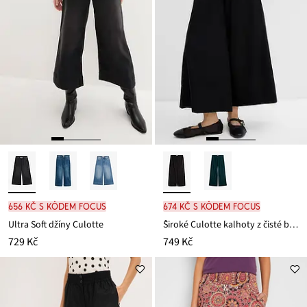
656 Kč s kódem FOCUS
674 Kč s kódem FOCUS
Ultra Soft džíny Culotte
Široké Culotte kalhoty z čisté bavlny
729 Kč
749 Kč