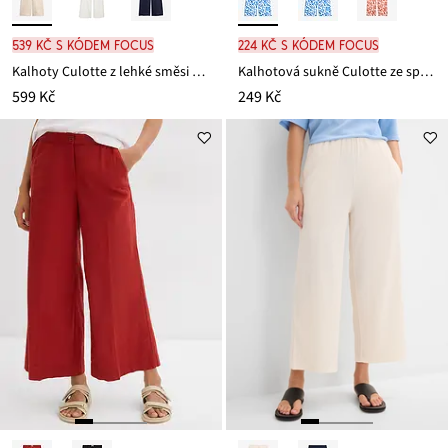
539 Kč s kódem FOCUS
224 Kč s kódem FOCUS
Kalhoty Culotte z lehké směsi se lnem, délka po lýtka
Kalhotová sukně Culotte ze splývavé viskózové směsi
599 Kč
249 Kč