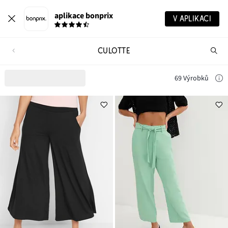
aplikace bonprix
V APLIKACI
CULOTTE
Hl
vý
69 Výrobků