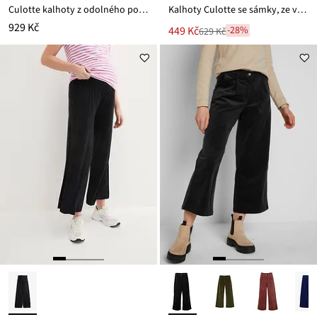
Culotte kalhoty z odolného popelínu
Kalhoty Culotte se sámky, ze vzdušné lněné směsi
929 Kč
Nová
449 Kč
-28%
629 Kč
Zlevněno
cena
z
je
ceny
629 Kč