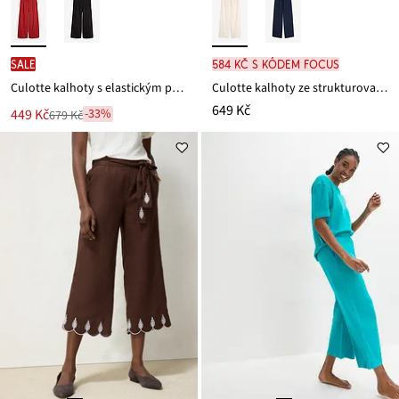
SALE
584 Kč s kódem FOCUS
Culotte kalhoty s elastickým pasem, z viskózové směsi
Culotte kalhoty ze strukturovaného materiálu
649 Kč
Nová
449 Kč
-33%
679 Kč
Zlevněno
cena
z
je
ceny
679 Kč