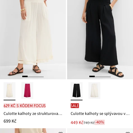
629 Kč s kódem FOCUS
SALE
Culotte kalhoty ze strukturované viskózy
Culotte kalhoty se splývavou viskózou
699 Kč
Nová
449 Kč
-40%
749 Kč
Zlevněno
cena
z
je