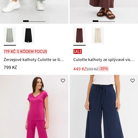
719 Kč s kódem FOCUS
SALE
Žerzejové kalhoty Culotte se širokými nohavicemi
Culotte kalhoty ze splývavé viskózové směsi
799 Kč
Nová
449 Kč
-35%
699 Kč
Zlevněno
cena
z
je
ceny
699 Kč