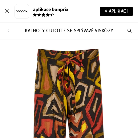
aplikace bonprix
V APLIKACI
KALHOTY CULOTTE SE SPLÝVAVÉ VISKÓZY
Hl
vý