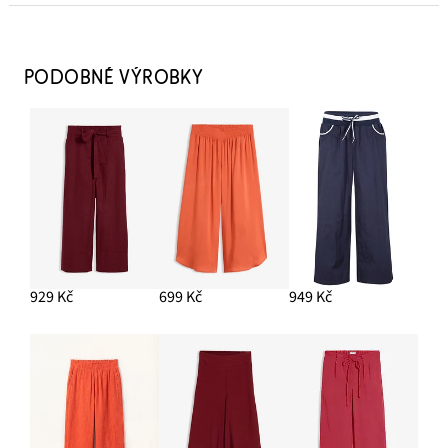
Kruhové náušnice
329 Kč
PODOBNÉ VÝROBKY
PŘIDAT DO KOŠÍKU
Střevíčky na podpatku
449 Kč
PŘIDAT DO KOŠÍKU
Tričko z měkké viskózy
199 Kč
-13%
929 Kč
699 Kč
949 Kč
PŘIDAT DO KOŠÍKU
Kabelka se zakulaceným tvarem
329 Kč
PŘIDAT DO KOŠÍKU