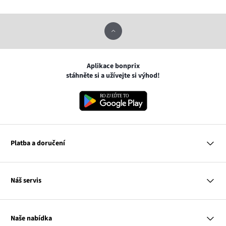
Aplikace bonprix
stáhněte si a užívejte si výhod!
Platba a doručení
MasterCard
Náš servis
VISA
Google pay
Otázky a odpovědi
Apple pay
Doručení a platby
Naše nabídka
PayU
Vrácení a reklamace