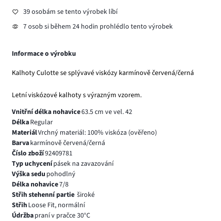
39 osobám se tento výrobek líbí
7 osob si během 24 hodin prohlédlo tento výrobek
Informace o výrobku
Kalhoty Culotte se splývavé viskózy karmínově červená/černá
Letní viskózové kalhoty s výrazným vzorem.
Vnitřní délka nohavice
63.5 cm ve vel. 42
Délka
Regular
Materiál
Vrchný materiál: 100% viskóza (ověřeno)
Barva
karmínově červená/černá
Číslo zboží
92409781
Typ uchycení
pásek na zavazování
Výška sedu
pohodlný
Délka nohavice
7/8
Střih stehenní partie
široké
Střih
Loose Fit, normální
Údržba
praní v pračce 30°C