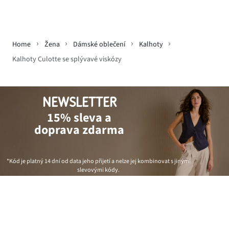
Home
Žena
Dámské oblečení
Kalhoty
Kalhoty Culotte se splývavé viskózy
NEWSLETTER
15% sleva a
doprava zdarma
*Kód je platný 14 dní od data jeho přijetí a nelze jej kombinovat s jinými
slevovými kódy.