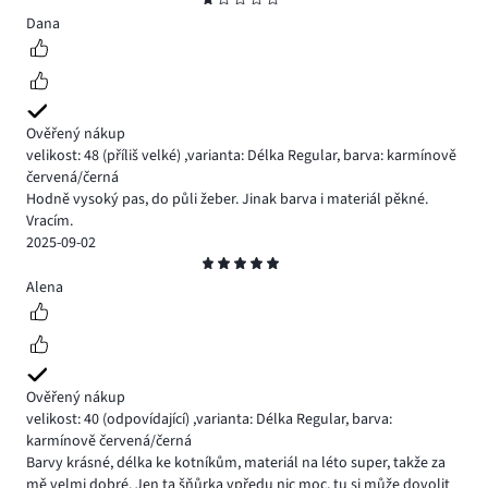
1
Dana
Ověřený nákup
velikost: 48
(příliš velké)
,
varianta: Délka Regular,
barva: karmínově
červená/černá
Hodně vysoký pas, do půli žeber. Jinak barva i materiál pěkné.
Vracím.
2025-09-02
Hodnocení
5
Alena
Ověřený nákup
velikost: 40
(odpovídající)
,
varianta: Délka Regular,
barva:
karmínově červená/černá
Barvy krásné, délka ke kotníkům, materiál na léto super, takže za
mě velmi dobré. Jen ta šňůrka vpředu nic moc, tu si může dovolit