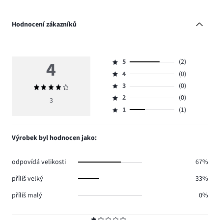
Hodnocení zákazníků
4
5
(2)
Hodnocení
4
(0)
5,
Hodnocení
počet
3
(0)
Průměrné
4,
Hodnocení
hlasů
hodnocení
počet
2
(0)
3,
3
Hodnocení
2.
4
hlasů
počet
1
(1)
2,
Hodnocení
0.
hlasů
počet
1,
0.
hlasů
počet
Výrobek byl hodnocen jako:
0.
hlasů
1.
odpovídá velikosti
67%
příliš velký
33%
příliš malý
0%
Hodnocení