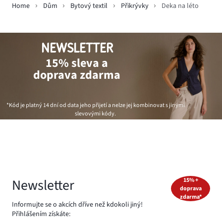
Home
Dům
Bytový textil
Přikrývky
Deka na léto
NEWSLETTER
15% sleva a
doprava zdarma
*Kód je platný 14 dní od data jeho přijetí a nelze jej kombinovat s jinými
slevovými kódy.
Newsletter
15% +
doprava
zdarma*
Informujte se o akcích dříve než kdokoli jiný!
Přihlášením získáte: