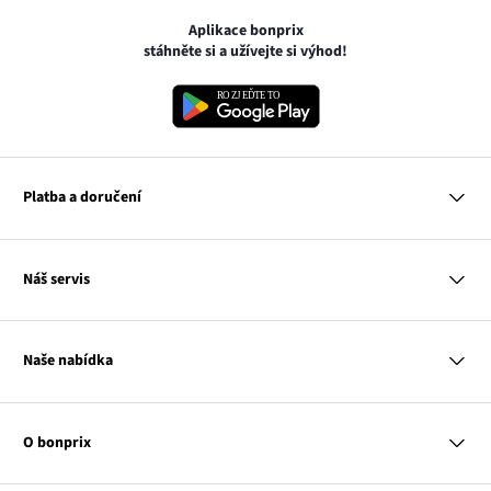
Aplikace bonprix
stáhněte si a užívejte si výhod!
Platba a doručení
MasterCard
Náš servis
VISA
Google pay
Otázky a odpovědi
Apple pay
Doručení a platby
Naše nabídka
PayU
Vrácení a reklamace
Platba na dobírku
Tabulky velikostí
Žena
Balikovna
Klub bonprix
Muž
Zasilkovna
Katalog
O bonprix
Dítě
Kontakt
Dům
Hodnocení výrobků