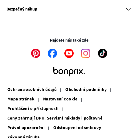
Odkaz
O nás
Mapa tagů
se
Odkaz
Naše zodpovědnost
Bezpečný nákup
otevře
se
Média
v
otevře
novém
v
Transakce a platby jsou zabezpečeny pomocí připojení SSL.
okně
novém
okně
Najdete nás také zde
Odkaz
Odkaz
Odkaz
Odkaz
Odkaz
se
se
se
se
se
otevře
otevře
otevře
otevře
otevře
v
v
v
v
v
novém
novém
novém
novém
novém
okně
okně
okně
okně
okně
Ochrana osobních údajů
Obchodní podmínky
Mapa stránek
Nastavení cookie
Prohlášení o přístupnosti
Ceny zahrnují DPH. Servisní náklady i poštovné
Právní upozornění
Odstoupení od smlouvy
Zákonná záruka