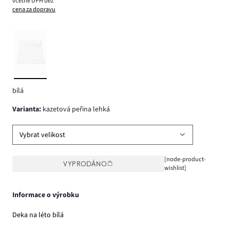
včetně DPH bez
cena za dopravu
bílá
varianta
:
kazetová peřina lehká
Vybrat velikost
[node-product-
VYPRODÁNO
wishlist]
Informace o výrobku
Deka na léto bílá