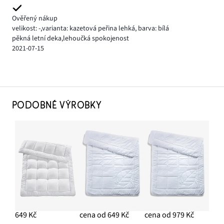
Ověřený nákup
velikost: -
,
varianta: kazetová peřina lehká,
barva: bílá
pěkná letní deka,lehoučká spokojenost
2021-07-15
PODOBNÉ VÝROBKY
649 Kč
cena od 649 Kč
cena od 979 Kč