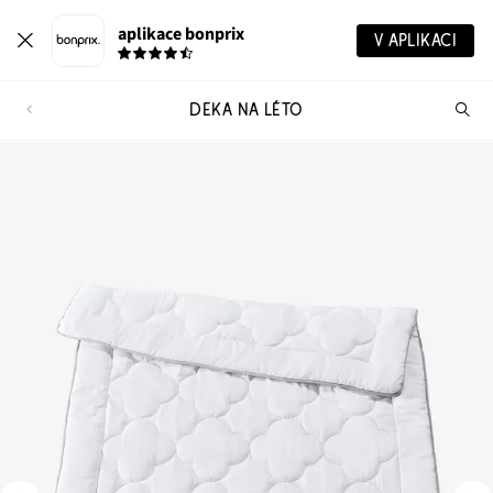
aplikace bonprix
V APLIKACI
DEKA NA LÉTO
Hl
vý