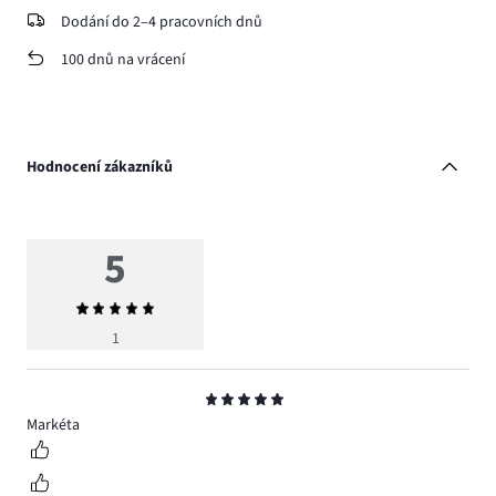
Dodání do 2–4 pracovních dnů
100 dnů na vrácení
Hodnocení zákazníků
5
Průměrné
hodnocení
1
5
Hodnocení
5
Markéta