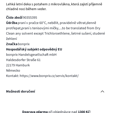
Lehká letní deka s potahem z mikrovlákna, která zajistí příjemně
chladné noci během veder.
Číslo zboží
90355395
Údržba
praní v pračce 60°C, nebělit, pravidelně větrat,denně
protřepat,praní s tenisovými míčky, ...to be translated from Dry
Clean any solvent except Trichloroethlene, šetrné sušení, studené
žehlení
Značka
bonprix
Hospodářský subjekt odpovědný EU
bonprix Handelsgesellschaft mbH
Haldesdorfer Straße 61
22179 Hamburk
Německo
Kontakt: https://www.bonprix.cz/servis/kontakt/
Možnosti doručení
Doprava zdarma
při objednávce nad
1300 Kč
!