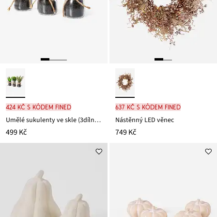
424 Kč s kódem FINED
637 Kč s kódem FINED
Umělé sukulenty ve skle (3dílná souprava)
Nástěnný LED věnec
499 Kč
749 Kč