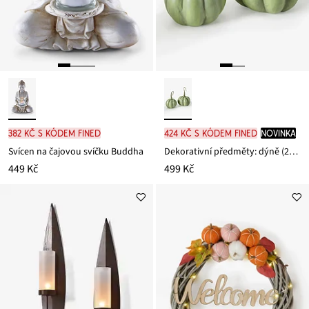
382 Kč s kódem FINED
424 Kč s kódem FINED
novinka
Svícen na čajovou svíčku Buddha
Dekorativní předměty: dýně (2dílná sada)
449 Kč
499 Kč