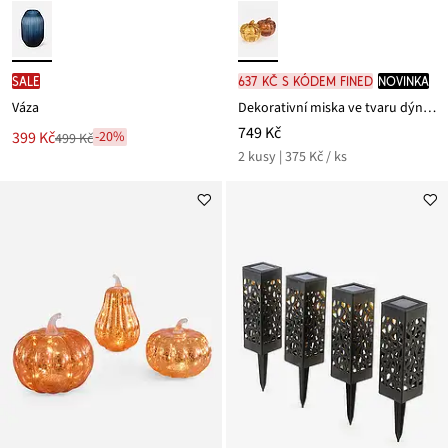
SALE
637 Kč s kódem FINED
novinka
Váza
Dekorativní miska ve tvaru dýně (2 ks v balení)
749 Kč
Nová
399 Kč
-20%
499 Kč
Zlevněno
cena
2 kusy | 375 Kč / ks
z
je
ceny
499 Kč