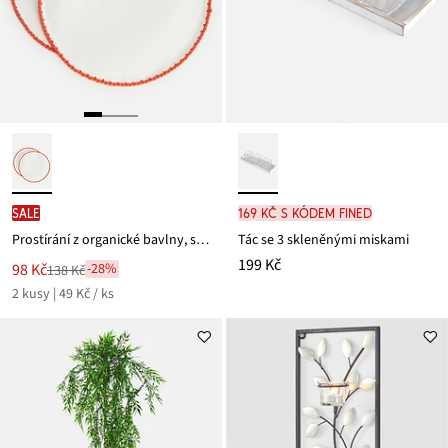
SALE
169 Kč s kódem FINED
Prostírání z organické bavlny, se šňůrkou (2 ks v balení)
Tác se 3 skleněnými miskami
199 Kč
Nová
98 Kč
-28%
138 Kč
Zlevněno
cena
2 kusy | 49 Kč / ks
z
je
ceny
138 Kč