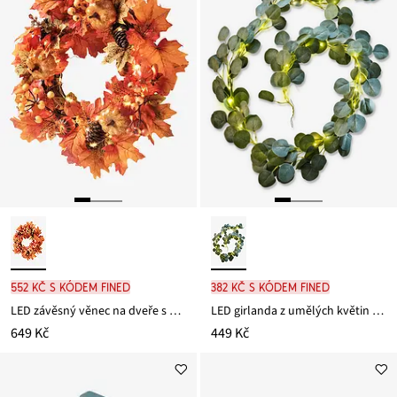
552 Kč s kódem FINED
382 Kč s kódem FINED
LED závěsný věnec na dveře s podzimní dekorací
LED girlanda z umělých květin s listy eukalyptu
649 Kč
449 Kč