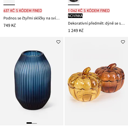
637 Kč s kódem FINED
1 062 Kč s kódem FINED
novinka
Podnos se čtyřmi sklíčky na svíčky
Dekorativní předmět: dýně se skleněnou kopulí
749 Kč
1 249 Kč