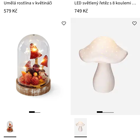
Umělá rostlina v květináči
LED světlený řetěz s 8 koulemi se sušenými květinami
579 Kč
749 Kč