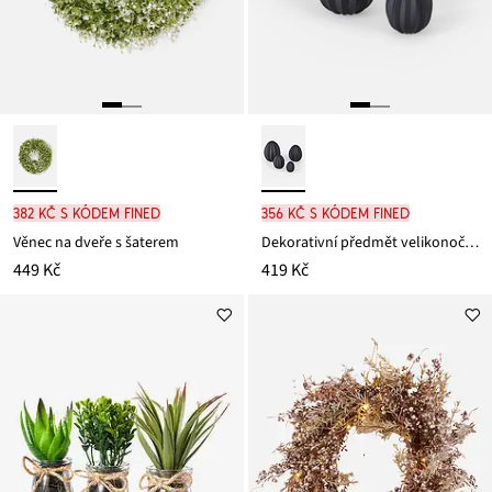
382 Kč s kódem FINED
356 Kč s kódem FINED
Věnec na dveře s šaterem
Dekorativní předmět velikonoční vajíčka (4dílná souprava)
449 Kč
419 Kč