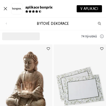
aplikace bonprix
V APLIKACI
BYTOVÉ DEKORACE
Hl
vý
74 Výrobků