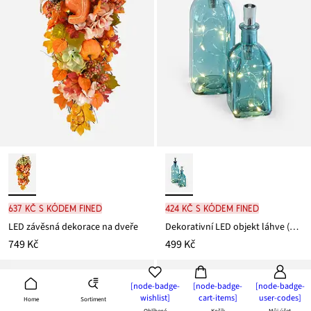
637 Kč s kódem FINED
424 Kč s kódem FINED
LED závěsná dekorace na dveře
Dekorativní LED objekt láhve (2dílná sada)
749 Kč
499 Kč
[node-badge-
[node-badge-
[node-badge-
wishlist]
cart-items]
user-codes]
Sortiment
Home