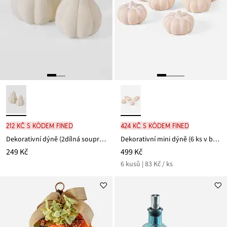
212 Kč s kódem FINED
424 Kč s kódem FINED
Dekorativní dýně (2dílná souprava)
Dekorativní mini dýně (6 ks v balení)
249 Kč
499 Kč
6 kusů | 83 Kč / ks