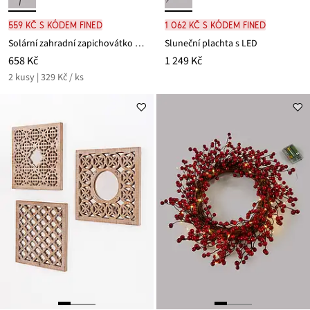
559 Kč s kódem FINED
1 062 Kč s kódem FINED
Solární zahradní zapichovátko ve tvaru kohoutku (2 ks)
Sluneční plachta s LED
658 Kč
1 249 Kč
2 kusy | 329 Kč / ks