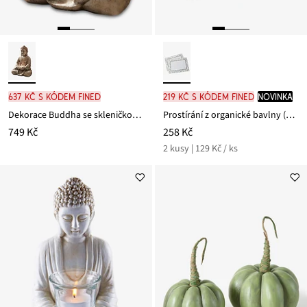
637 Kč s kódem FINED
219 Kč s kódem FINED
novinka
Dekorace Buddha se skleničkou na svíčku
Prostírání z organické bavlny (2 ks v balení)
749 Kč
258 Kč
2 kusy | 129 Kč / ks