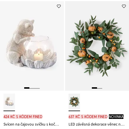
424 Kč s kódem FINED
637 Kč s kódem FINED
novinka
Svícen na čajovou svíčku s kočkou
LED závěsná dekorace věnec na dveře s listy a dýněmi