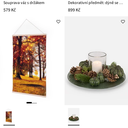
Souprava váz s držákem
Dekorativní předmět: dýně se vzhledem dřeva (2 ks v balení)
579 Kč
899 Kč