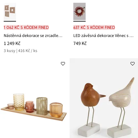
1 062 Kč s kódem FINED
637 Kč s kódem FINED
Nástěnná dekorace se zrcadlem a ornamenty (3dílné balení)
LED závěsná dekorace Věnec s bobulemi
1 249 Kč
749 Kč
3 kusy | 416 Kč / ks