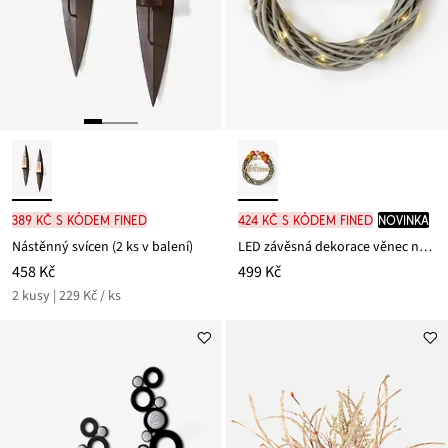
389 Kč s kódem FINED
424 Kč s kódem FINED
novinka
Nástěnný svícen (2 ks v balení)
LED závěsná dekorace věnec na dveře s dýněmi
458 Kč
499 Kč
2 kusy | 229 Kč / ks