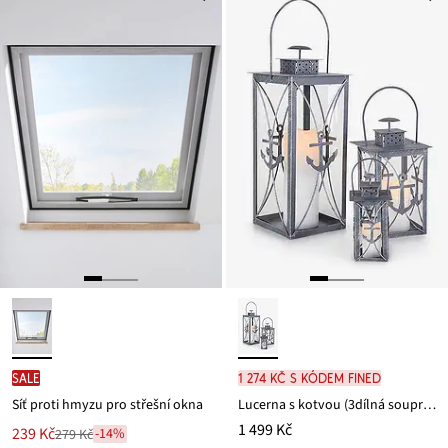
SALE
1 274 Kč s kódem FINED
Síť proti hmyzu pro střešní okna
Lucerna s kotvou (3dílná souprava)
1 499 Kč
Nová
239 Kč
-14%
279 Kč
Zlevněno