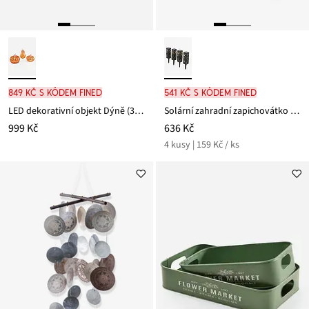
849 Kč s kódem FINED
541 Kč s kódem FINED
LED dekorativní objekt Dýně (3dílná souprava)
Solární zahradní zapichovátko s ornamenty (4 ks)
999 Kč
636 Kč
4 kusy | 159 Kč / ks