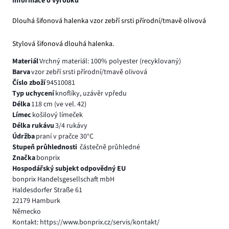
Informace o výrobku
Dlouhá šifonová halenka vzor zebří srsti přírodní/tmavě olivová
Stylová šifonová dlouhá halenka.
Materiál
Vrchný materiál: 100% polyester (recyklovaný)
Barva
vzor zebří srsti přírodní/tmavě olivová
Číslo zboží
94510081
Typ uchycení
knoflíky, uzávěr vpředu
Délka
118 cm (ve vel. 42)
Límec
košilový límeček
Délka rukávu
3/4 rukávy
Údržba
praní v pračce 30°C
Stupeň průhlednosti
částečně průhledné
Značka
bonprix
Hospodářský subjekt odpovědný EU
bonprix Handelsgesellschaft mbH
Haldesdorfer Straße 61
22179 Hamburk
Německo
Kontakt: https://www.bonprix.cz/servis/kontakt/