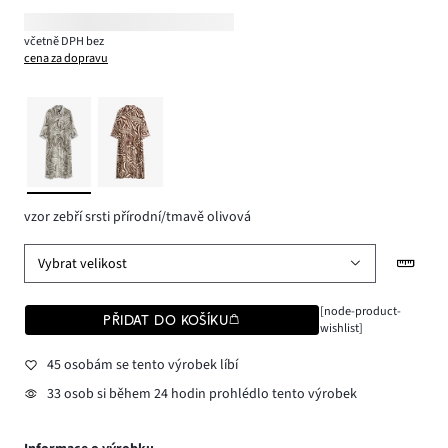
včetně DPH bez
cena za dopravu
vzor zebří srsti přírodní/tmavě olivová
Vybrat velikost
[node-product-
PŘIDAT DO KOŠÍKU
wishlist]
45 osobám se tento výrobek líbí
33 osob si během 24 hodin prohlédlo tento výrobek