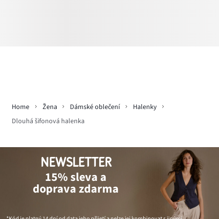
Home
Žena
Dámské oblečení
Halenky
Dlouhá šifonová halenka
NEWSLETTER
15% sleva a
doprava zdarma
*Kód je platný 14 dní od data jeho přijetí a nelze jej kombinovat s jinými