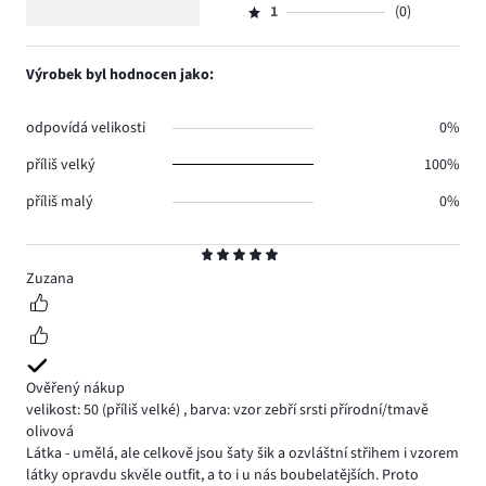
2.
5
hlasů
počet
1
(0)
2,
Hodnocení
0.
hlasů
počet
1,
0.
hlasů
počet
Výrobek byl hodnocen jako:
0.
hlasů
0.
odpovídá velikosti
0%
příliš velký
100%
příliš malý
0%
Hodnocení
5
Zuzana
Ověřený nákup
velikost: 50
(příliš velké)
,
barva: vzor zebří srsti přírodní/tmavě
olivová
Látka - umělá, ale celkově jsou šaty šik a ozvláštní střihem i vzorem
látky opravdu skvěle outfit, a to i u nás boubelatějších. Proto