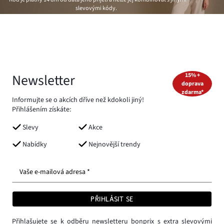
slevovými kódy.
Newsletter
15% +
doprava
zdarma*
Informujte se o akcích dříve než kdokoli jiný!
Přihlášením získáte:
Slevy
Akce
Nabídky
Nejnovější trendy
Vaše e-mailová adresa *
PŘIHLÁSIT SE
Přihlašujete se k odběru newsletteru bonprix s extra slevovými