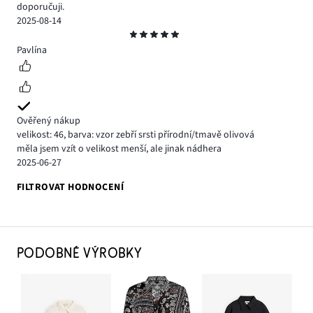
doporučuji.
2025-08-14
Hodnocení
5
Pavlína
Ověřený nákup
velikost: 46
,
barva: vzor zebří srsti přírodní/tmavě olivová
měla jsem vzít o velikost menší, ale jinak nádhera
2025-06-27
FILTROVAT HODNOCENÍ
PODOBNÉ VÝROBKY