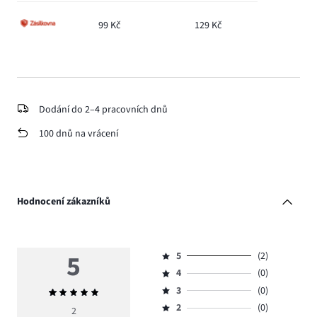
99 Kč
129 Kč
Dodání do 2–4 pracovních dnů
100 dnů na vrácení
Hodnocení zákazníků
5
5
(2)
Hodnocení
4
(0)
5,
Hodnocení
počet
3
(0)
Průměrné
4,
Hodnocení
hlasů
hodnocení
počet
2
(0)
3,
2
Hodnocení