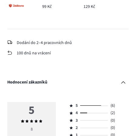
99 Kč
129 Kč
Dodání do 2–4 pracovních dnů
100 dnů na vrácení
Hodnocení zákazníků
5
5
(6)
Hodnocení
4
(2)
5,
Hodnocení
počet
3
(0)
Průměrné
4,
Hodnocení
hlasů
hodnocení
počet
2
(0)
3,
8
Hodnocení
6.
5
hlasů
počet
1
(0)