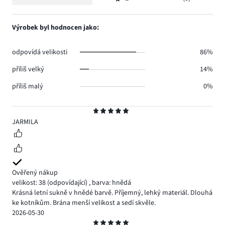
2,
Hodnocení
2.
hlasů
počet
1,
0.
hlasů
počet
Výrobek byl hodnocen jako:
0.
hlasů
0.
odpovídá velikosti
86%
příliš velký
14%
příliš malý
0%
Hodnocení
5
JARMILA
Ověřený nákup
velikost: 38
(odpovídající)
,
barva: hnědá
Krásná letní sukně v hnědé barvě. Příjemný, lehký materiál. Dlouhá
ke kotníkům. Brána menší velikost a sedí skvěle.
2026-05-30
Hodnocení