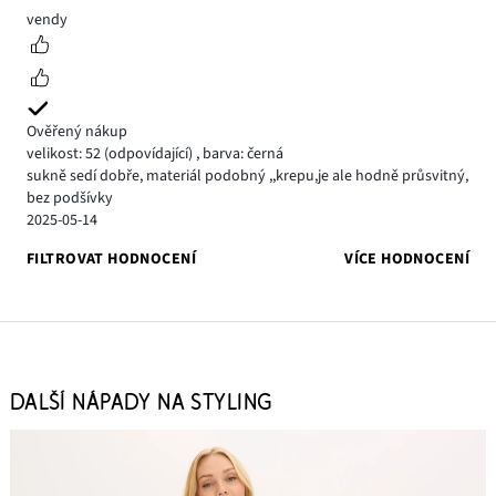
5
vendy
Ověřený nákup
velikost: 52
(odpovídající)
,
barva: černá
sukně sedí dobře, materiál podobný ,,krepu,je ale hodně průsvitný,
bez podšívky
2025-05-14
FILTROVAT HODNOCENÍ
VÍCE HODNOCENÍ
DALŠÍ NÁPADY NA STYLING