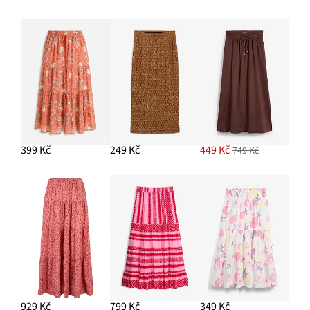
Pásek s lesklou kovovou přezkou
349 Kč
PŘIDAT DO KOŠÍKU
Kruhové náušnice
329 Kč
PŘIDAT DO KOŠÍKU
399 Kč
249 Kč
449 Kč
749 Kč
929 Kč
799 Kč
349 Kč