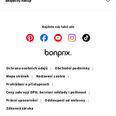
Bezpečný nákup
otevře
se
Média
v
otevře
novém
v
Transakce a platby jsou zabezpečeny pomocí připojení SSL.
okně
novém
okně
Najdete nás také zde
Odkaz
Odkaz
Odkaz
Odkaz
Odkaz
se
se
se
se
se
otevře
otevře
otevře
otevře
otevře
v
v
v
v
v
novém
novém
novém
novém
novém
okně
okně
okně
okně
okně
Ochrana osobních údajů
Obchodní podmínky
Mapa stránek
Nastavení cookie
Prohlášení o přístupnosti
Ceny zahrnují DPH. Servisní náklady i poštovné
Právní upozornění
Odstoupení od smlouvy
Zákonná záruka
Odkaz
se