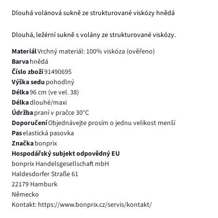
Dlouhá volánová sukně ze strukturované viskózy hnědá
Dlouhá, ležérní sukně s volány ze strukturované viskózy.
Materiál
Vrchný materiál: 100% viskóza (ověřeno)
Barva
hnědá
Číslo zboží
91490695
Výška sedu
pohodlný
Délka
96 cm (ve vel. 38)
Délka
dlouhé/maxi
Údržba
praní v pračce 30°C
Doporučení
Objednávejte prosím o jednu velikost menší
Pas
elastická pasovka
Značka
bonprix
Hospodářský subjekt odpovědný EU
bonprix Handelsgesellschaft mbH
Haldesdorfer Straße 61
22179 Hamburk
Německo
Kontakt: https://www.bonprix.cz/servis/kontakt/