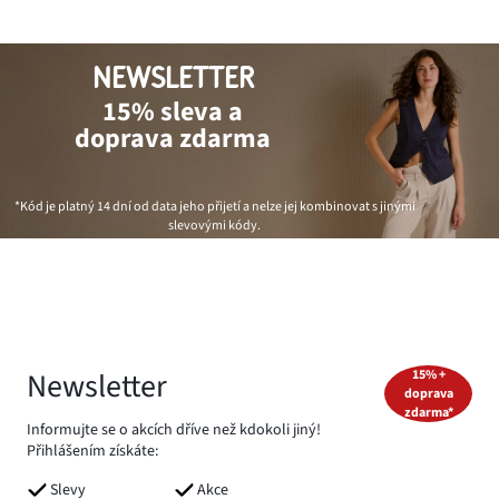
NEWSLETTER
15% sleva a
doprava zdarma
*Kód je platný 14 dní od data jeho přijetí a nelze jej kombinovat s jinými
slevovými kódy.
Newsletter
15% +
doprava
zdarma*
Informujte se o akcích dříve než kdokoli jiný!
Přihlášením získáte:
Slevy
Akce