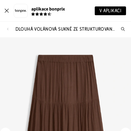
aplikace bonprix
V APLIKACI
DLOUHÁ VOLÁNOVÁ SUKNĚ ZE STRUKTUROVANÉ VISKÓZY
Hl
vý