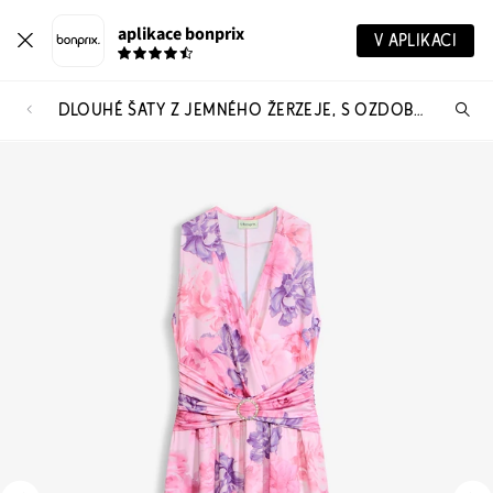
aplikace bonprix
V APLIKACI
DLOUHÉ ŠATY Z JEMNÉHO ŽERZEJE, S OZDOBNÝM DOPLŇKEM
Hl
vý