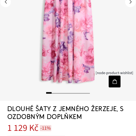
[node-product-wishlist]
DLOUHÉ ŠATY Z JEMNÉHO ŽERZEJE, S
OZDOBNÝM DOPLŇKEM
1 129 Kč
-11%