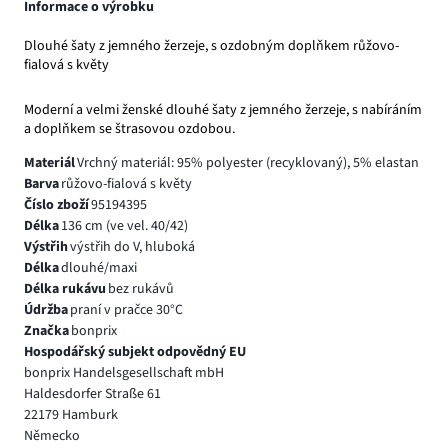
Informace o výrobku
Dlouhé šaty z jemného žerzeje, s ozdobným doplňkem růžovo-
fialová s květy
Moderní a velmi ženské dlouhé šaty z jemného žerzeje, s nabíráním
a doplňkem se štrasovou ozdobou.
Materiál
Vrchný materiál: 95% polyester (recyklovaný), 5% elastan
Barva
růžovo-fialová s květy
Číslo zboží
95194395
Délka
136 cm (ve vel. 40/42)
Výstřih
výstřih do V, hluboká
Délka
dlouhé/maxi
Délka rukávu
bez rukávů
Údržba
praní v pračce 30°C
Značka
bonprix
Hospodářský subjekt odpovědný EU
bonprix Handelsgesellschaft mbH
Haldesdorfer Straße 61
22179 Hamburk
Německo