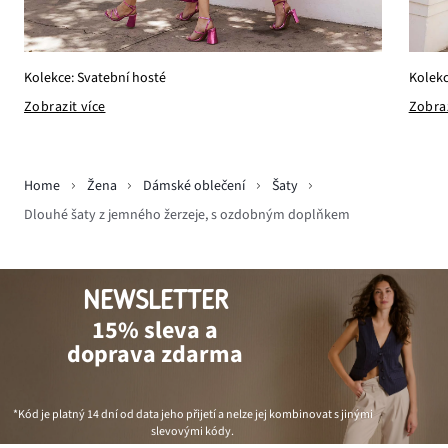
Kolekce: Svatební hosté
Kolekc
Zobrazit více
Zobraz
Home
Žena
Dámské oblečení
Šaty
Dlouhé šaty z jemného žerzeje, s ozdobným doplňkem
NEWSLETTER
15% sleva a
doprava zdarma
*Kód je platný 14 dní od data jeho přijetí a nelze jej kombinovat s jinými
slevovými kódy.