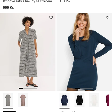
749 Kč
Džínové šaty z bavlny se strečem
999 Kč