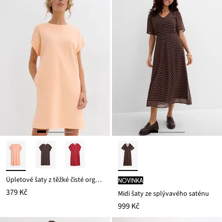
629 Kč
Úpletové šaty z těžké čisté organické bavlny
novinka
379 Kč
Midi šaty ze splývavého saténu
999 Kč