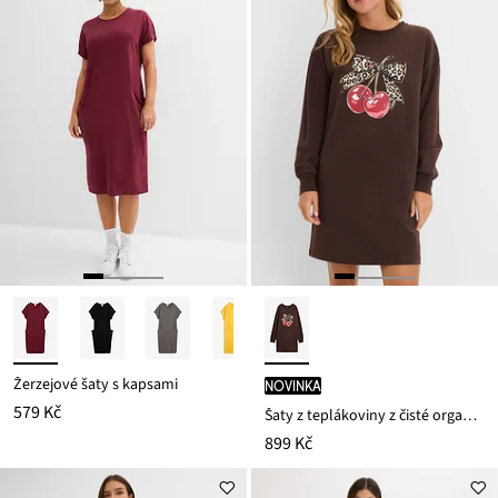
Žerzejové šaty s kapsami
novinka
579 Kč
Šaty z teplákoviny z čisté organické bavlny
899 Kč