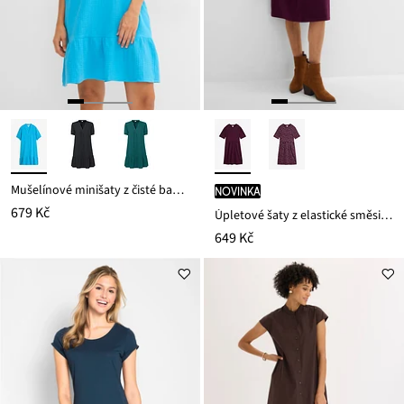
Mušelínové minišaty z čisté bavlny
novinka
679 Kč
Úpletové šaty z elastické směsi s bavlnou
649 Kč