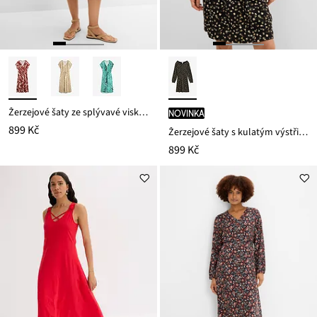
Žerzejové šaty ze splývavé viskózové směsi
novinka
899 Kč
Žerzejové šaty s kulatým výstřihem
899 Kč