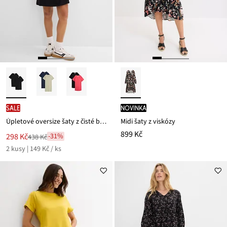
SALE
novinka
Úpletové oversize šaty z čisté bavlny (2 ks v balení)
Midi šaty z viskózy
899 Kč
Nová
298 Kč
-31%
438 Kč
Zlevněno
cena
2 kusy | 149 Kč / ks
z
je
ceny
438 Kč