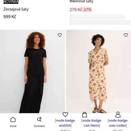
Mikinové šaty
novinka
Žerzejové šaty
279 Kč
-17%
999 Kč
[node-badge-
[node-badge-
[node-badge-
wishlist]
cart-items]
user-codes]
Sortiment
Home