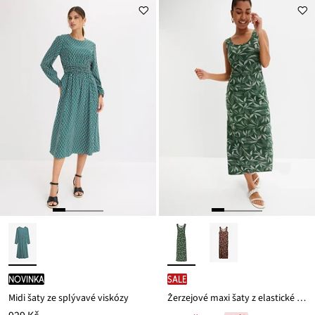
novinka
SALE
Midi šaty ze splývavé viskózy
Žerzejové maxi šaty z elastické směsi s viskózou