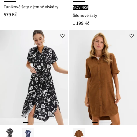
Tunikové šaty z jemné viskózy
novinka
579 Kč
Šifonové šaty
1 199 Kč