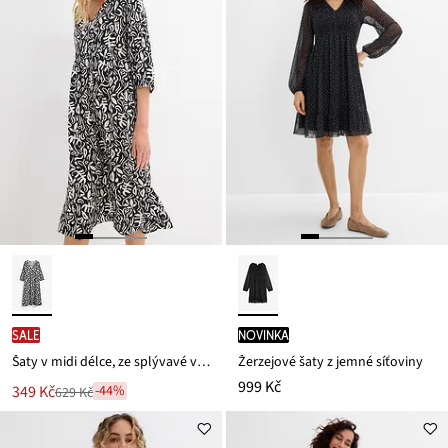
SALE
novinka
Šaty v midi délce, ze splývavé viskózy
Žerzejové šaty z jemné síťoviny
999 Kč
Nová
349 Kč
-44%
629 Kč
Zlevněno
cena
z
je
ceny