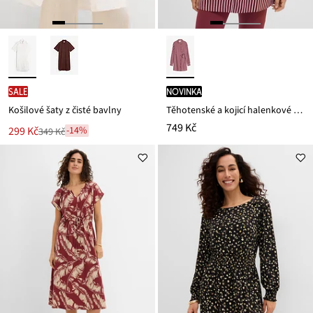
SALE
novinka
Košilové šaty z čisté bavlny
Těhotenské a kojicí halenkové šaty 2 v 1, ze splývavé viskózy
749 Kč
Nová
299 Kč
-14%
349 Kč
Zlevněno
cena
z
je
ceny
349 Kč