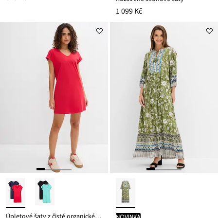
1 099 Kč
Úpletové šaty z čisté organické bavlny (2 ks v balení)
novinka