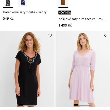
Halenkové šaty z čisté viskózy
novinka
549 Kč
Košilové šaty z imitace velurové kůže
1 499 Kč