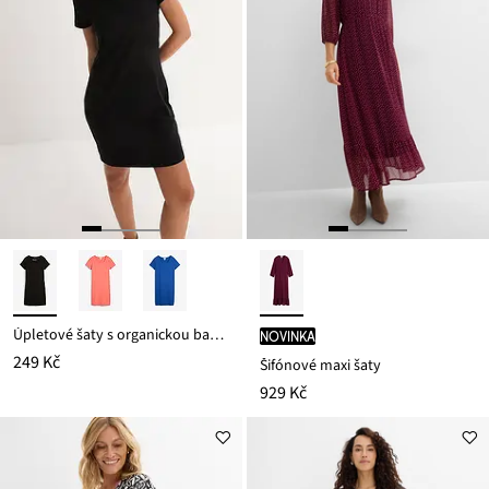
Úpletové šaty s organickou bavlnou se strečem
novinka
249 Kč
Šifónové maxi šaty
929 Kč