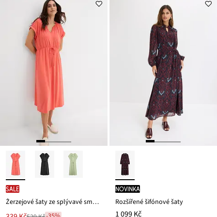
SALE
novinka
Žerzejové šaty ze splývavé směsi s viskózou
Rozšířené šifónové šaty
1 099 Kč
Nová
339 Kč
-35%