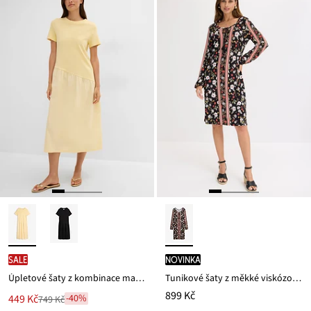
SALE
novinka
Úpletové šaty z kombinace materiálů
Tunikové šaty z měkké viskózové směsi
899 Kč
Nová
449 Kč
-40%
749 Kč
Zlevněno
cena