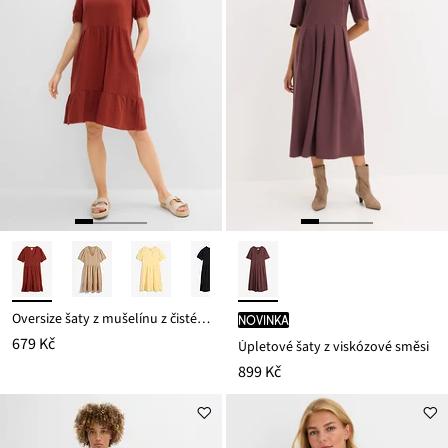
Oversize šaty z mušelínu z čisté bavlny
novinka
679 Kč
Úpletové šaty z viskózové směsi
899 Kč