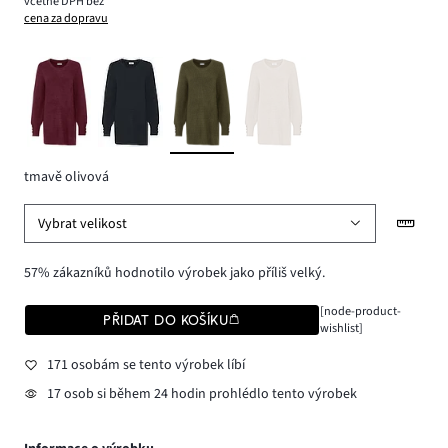
včetně DPH bez
cena za dopravu
tmavě olivová
Vybrat velikost
57% zákazníků hodnotilo výrobek jako příliš velký.
[node-product-
PŘIDAT DO KOŠÍKU
wishlist]
171 osobám se tento výrobek líbí
17 osob si během 24 hodin prohlédlo tento výrobek