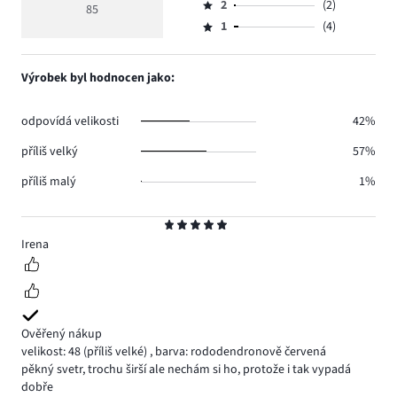
hlasů
hodnocení
počet
2
(2)
3,
85
Hodnocení
37.
4
hlasů
počet
1
(4)
2,
Hodnocení
33.
hlasů
počet
1,
9.
hlasů
počet
Výrobek byl hodnocen jako:
2.
hlasů
4.
odpovídá velikosti
42%
příliš velký
57%
příliš malý
1%
Hodnocení
5
Irena
Ověřený nákup
velikost: 48
(příliš velké)
,
barva: rododendronově červená
pěkný svetr, trochu širší ale nechám si ho, protože i tak vypadá
dobře