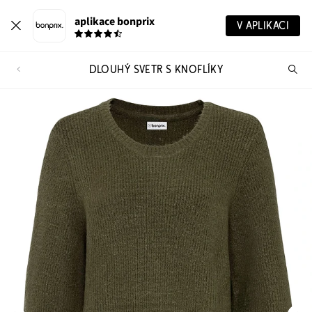
aplikace bonprix
V APLIKACI
DLOUHÝ SVETR S KNOFLÍKY
Hl
vý