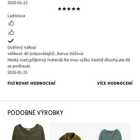
2026-01-15
Hodnocení
5
Ladislava
Ověřený nákup
velikost: 40
(odpovídající)
,
barva: béžová
Hezký svetr,příjemný materiál.Na mou výšku hodně dlouhý,ale dá
se podkasat.
2026-01-15
FILTROVAT HODNOCENÍ
VÍCE HODNOCENÍ
PODOBNÉ VÝROBKY