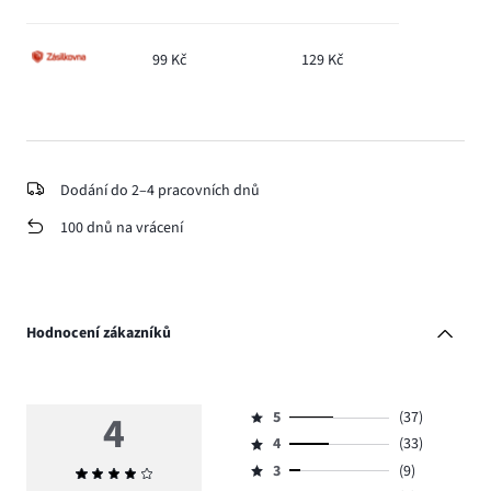
99 Kč
129 Kč
Dodání do 2–4 pracovních dnů
100 dnů na vrácení
Hodnocení zákazníků
4
5
(37)
Hodnocení
4
(33)
5,
Hodnocení
počet
3
(9)
Průměrné
4,
Hodnocení