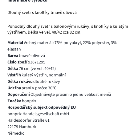
Informace o výrobku
Dlouhý svetr s knoflíky tmavě olivová
Pohodlný dlouhý svetr s balonovými rukávy, s knoflíky a kulatým
výstřihem. Délka ve vel. 40/42 cca 82 cm.
Materiál
Vrchný materiál: 75% polyakryl, 22% polyester, 3%
elastan
Barva
tmavě olivová
Číslo zboží
93671295
Délka
76 cm (ve vel. 40/42)
Výstřih
kulatý výstřih, normální
Délka rukávu
dlouhé rukávy
Údržba
praní v pračce 30°C
Doporučení
Objednávejte prosím o jednu velikost menší
Značka
bonprix
Hospodářský subjekt odpovědný EU
bonprix Handelsgesellschaft mbH
Haldesdorfer Straße 61
22179 Hamburk
Německo