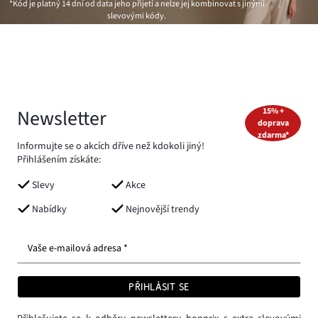
*Kód je platný 14 dní od data jeho přijetí a nelze jej kombinovat s jinými
slevovými kódy.
Newsletter
15% +
doprava
zdarma*
Informujte se o akcích dříve než kdokoli jiný!
Přihlášením získáte:
Slevy
Akce
Nabídky
Nejnovější trendy
Vaše e-mailová adresa *
PŘIHLÁSIT SE