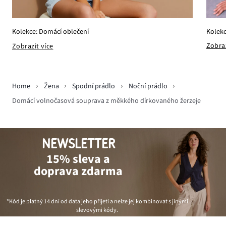
Kolekc
Kolekce: Domácí oblečení
Zobraz
Zobrazit více
Home
Žena
Spodní prádlo
Noční prádlo
Domácí volnočasová souprava z měkkého dírkovaného žerzeje
NEWSLETTER
15% sleva a
doprava zdarma
*Kód je platný 14 dní od data jeho přijetí a nelze jej kombinovat s jinými
slevovými kódy.