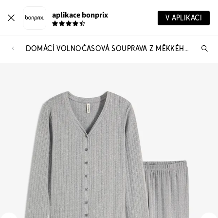
aplikace bonprix
V APLIKACI
DOMÁCÍ VOLNOČASOVÁ SOUPRAVA Z MĚKKÉHO DÍRKOVANÉHO ŽERZEJE
Hl
vý