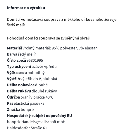
Informace o výrobku
Domácí volnočasová souprava z měkkého dírkovaného žerzeje
šedý melír
Pohodlná domácí souprava se zvlněnými okraji.
Materiál
Vrchný materiál: 95% polyester, 5% elastan
Barva
šedý melír
Číslo zboží
95801995
Typ uchycení
uzávěr vpředu
Výška sedu
pohodlný
Výstřih
výstřih do V, hluboká
Délka nohavice
dlouhé
Délka rukávu
dlouhé rukávy
Údržba
praní v pračce 40°C
Pas
elastická pasovka
Značka
bonprix
Hospodářský subjekt odpovědný EU
bonprix Handelsgesellschaft mbH
Haldesdorfer Straße 61