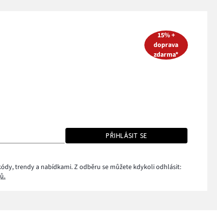
15% +
doprava
zdarma*
PŘIHLÁSIT SE
kódy, trendy a nabídkami. Z odběru se můžete kdykoli odhlásit:
ů.