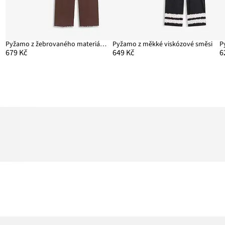
Pyžamo z žebrovaného materiálu, s knoflíkovou lištou
Pyžamo z měkké viskózové směsi
679 Kč
649 Kč
6