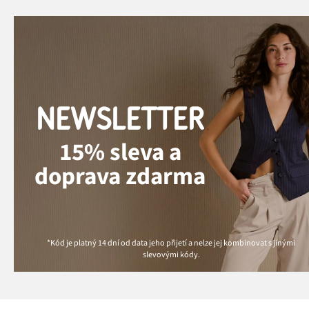
NEWSLETTER
15% sleva a
doprava zdarma
*Kód je platný 14 dní od data jeho přijetí a nelze jej kombinovat s jinými
slevovými kódy.