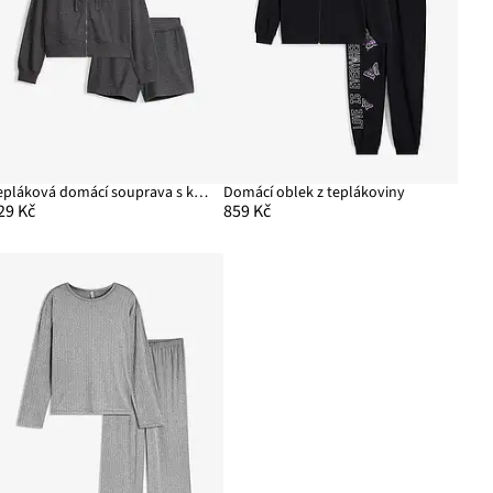
Tepláková domácí souprava s krátkými šortkami
Domácí oblek z teplákoviny
29 Kč
859 Kč