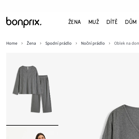
ŽENA
MUŽ
DÍTĚ
DŮM
Home
Žena
Spodní prádlo
Noční prádlo
Oblek na dom