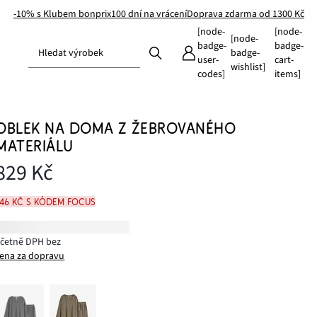
-10% s Klubem bonprix
100 dní na vrácení
Doprava zdarma od 1300 Kč
[node-
[node-
[node-
badge-
badge-
Hledat výrobek
badge-
user-
cart-
wishlist]
codes]
items]
OBLEK NA DOMA Z ŽEBROVANÉHO
MATERIÁLU
829 Kč
746 Kč s kódem FOCUS
včetně DPH bez
ena za dopravu