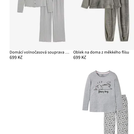
Domácí volnočasová souprava z měkkého dírkovaného žerzeje
Oblek na doma z měkkého flísu
699 Kč
699 Kč