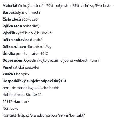
Materiál
Vrchný materiál: 70% polyester, 25% viskóza, 5% elastan
Barva
šedý melír melír
Číslo zboží
91543295
Výška sedu
pohodlný
Výstřih
výstřih do V, hluboká
Délka nohavice
dlouhé
Délka rukávu
dlouhé rukávy
Údržba
praní v pračce 40°C
Doporučení
Objednávejte prosím o jednu velikost menší
Pas
elastická pasovka
Značka
bonprix
Hospodářský subjekt odpovědný EU
bonprix Handelsgesellschaft mbH
Haldesdorfer Straße 61
22179 Hamburk
Německo
Kontakt: https://www.bonprix.cz/servis/kontakt/