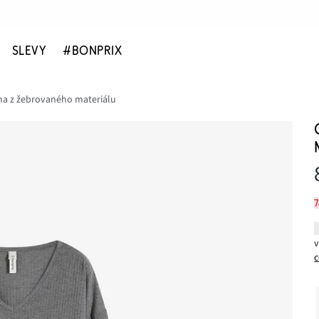
SLEVY
#BONPRIX
a z žebrovaného materiálu
c