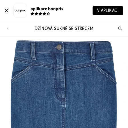
aplikace bonprix
V APLIKACI
DŽÍNOVÁ SUKNĚ SE STREČEM
Hl
vý