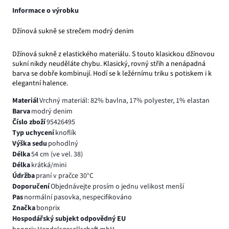
Informace o výrobku
Džínová sukně se strečem modrý denim
Džínová sukně z elastického materiálu. S touto klasickou džínovou
sukní nikdy neuděláte chybu. Klasický, rovný střih a nenápadná
barva se dobře kombinují. Hodí se k ležérnímu triku s potiskem i k
elegantní halence.
Materiál
Vrchný materiál: 82% bavlna, 17% polyester, 1% elastan
Barva
modrý denim
Číslo zboží
95426495
Typ uchycení
knoflík
Výška sedu
pohodlný
Délka
54 cm (ve vel. 38)
Délka
krátká/mini
Údržba
praní v pračce 30°C
Doporučení
Objednávejte prosím o jednu velikost menší
Pas
normální pasovka, nespecifikováno
Značka
bonprix
Hospodářský subjekt odpovědný EU