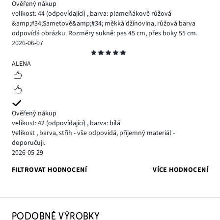
Ověřený nákup
velikost: 44
(odpovídající)
,
barva: plameňákově růžová
&amp;#34;Sametově&amp;#34; měkká džínovina, růžová barva
odpovídá obrázku. Rozměry sukně: pas 45 cm, přes boky 55 cm.
2026-06-07
Hodnocení
5
ALENA
Ověřený nákup
velikost: 42
(odpovídající)
,
barva: bílá
Velikost , barva, střih - vše odpovídá, příjemný materiál -
doporučuji.
2026-05-29
FILTROVAT HODNOCENÍ
VÍCE HODNOCENÍ
PODOBNÉ VÝROBKY