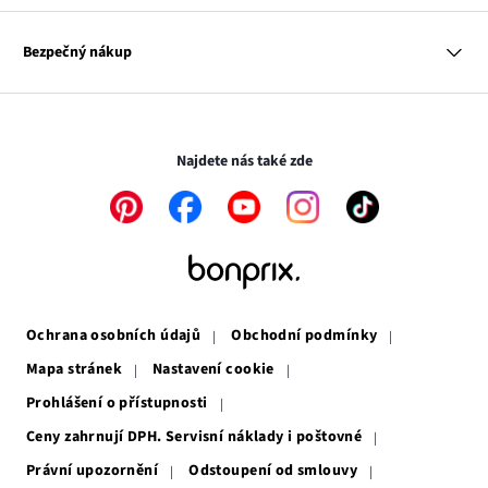
Dům
Hodnocení výrobků
Odkaz
O nás
Mapa tagů
se
Odkaz
Naše zodpovědnost
Bezpečný nákup
otevře
se
Média
v
otevře
novém
v
Transakce a platby jsou zabezpečeny pomocí připojení SSL.
okně
novém
okně
Najdete nás také zde
Odkaz
Odkaz
Odkaz
Odkaz
Odkaz
se
se
se
se
se
otevře
otevře
otevře
otevře
otevře
v
v
v
v
v
novém
novém
novém
novém
novém
okně
okně
okně
okně
okně
Ochrana osobních údajů
Obchodní podmínky
Mapa stránek
Nastavení cookie
Prohlášení o přístupnosti
Ceny zahrnují DPH. Servisní náklady i poštovné
Právní upozornění
Odstoupení od smlouvy