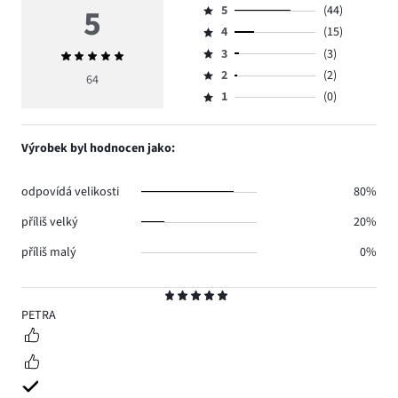
5
5
(44)
Hodnocení
4
(15)
5,
Hodnocení
počet
3
(3)
Průměrné
4,
Hodnocení
hlasů
hodnocení
počet
2
(2)
3,
64
Hodnocení
44.
5
hlasů
počet
1
(0)
2,
Hodnocení
15.
hlasů
počet
1,
3.
hlasů
počet
Výrobek byl hodnocen jako:
2.
hlasů
0.
odpovídá velikosti
80%
příliš velký
20%
příliš malý
0%
Hodnocení
5
PETRA