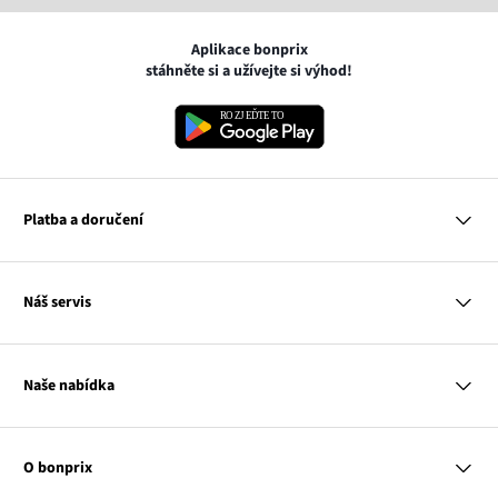
Aplikace bonprix
stáhněte si a užívejte si výhod!
Platba a doručení
MasterCard
Náš servis
VISA
Google pay
Otázky a odpovědi
Apple pay
Doručení a platby
Naše nabídka
PayU
Vrácení a reklamace
Platba na dobírku
Tabulky velikostí
Žena
Balikovna
Klub bonprix
Muž
Zasilkovna
Katalog
O bonprix
Dítě
Kontakt