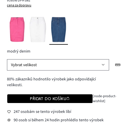
včetně DPH bez
cena za dopravu
modrý denim
Vybrat velikost
80% zákazníků hodnotilo výrobek jako odpovídající
velikosti.
[node-product-
PŘIDAT DO KOŠÍKU
wishlist]
247 osobám se tento výrobek líbí
90 osob si během 24 hodin prohlédlo tento výrobek