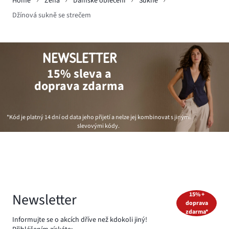
Home
Žena
Dámské oblečení
Sukně
Džínová sukně se strečem
NEWSLETTER
15% sleva a
doprava zdarma
*Kód je platný 14 dní od data jeho přijetí a nelze jej kombinovat s jinými
slevovými kódy.
Newsletter
15% +
doprava
zdarma*
Informujte se o akcích dříve než kdokoli jiný!