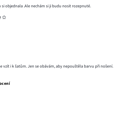
 si objednala .Ale nechám si ji budu nosit rozepnuté.
á se vzít i k šatům. Jen se obávám, aby nepouštěla barvu při nošení.
ocení