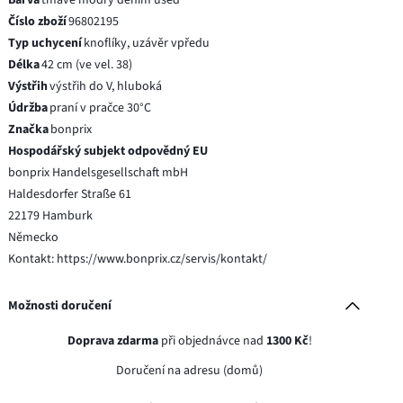
Číslo zboží
96802195
Typ uchycení
knoflíky, uzávěr vpředu
Délka
42 cm (ve vel. 38)
Výstřih
výstřih do V, hluboká
Údržba
praní v pračce 30°C
Značka
bonprix
Hospodářský subjekt odpovědný EU
bonprix Handelsgesellschaft mbH
Haldesdorfer Straße 61
22179 Hamburk
Německo
Kontakt: https://www.bonprix.cz/servis/kontakt/
Možnosti doručení
Doprava zdarma
při objednávce nad
1300 Kč
!
Doručení na adresu (domů)