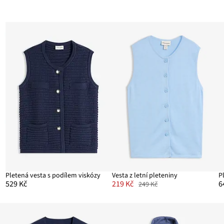
Pletená vesta s podílem viskózy
Vesta z letní pleteniny
P
529 Kč
219 Kč
6
249 Kč