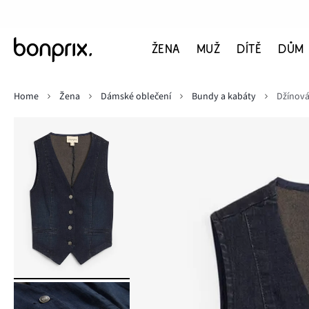
ŽENA
MUŽ
DÍTĚ
DŮM
Home
Žena
Dámské oblečení
Bundy a kabáty
Džínová