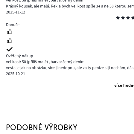
velikost: 38
(příliš malé)
,
barva: černý denim
Krásný kousek, ale malá. Řekla bych velikost spíše 34 a ne 38 kterou sem
2025-11-12
Hodnocení
4
Danuše
Ověřený nákup
velikost: 50
(příliš malé)
,
barva: černý denim
vesta je jak na obrázku, sice jí nedopnu, ale za ty peníze si jí nechám, d
2025-10-21
více hodn
PODOBNÉ VÝROBKY