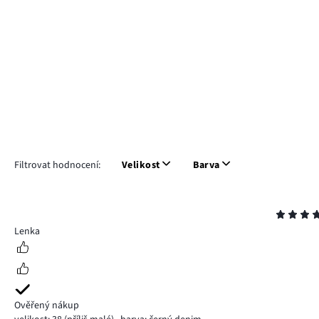
Filtrovat hodnocení:
Velikost
Barva
Hodnocení
4
Lenka
Ověřený nákup