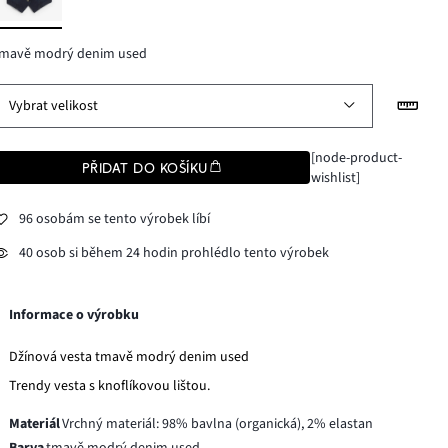
tmavě modrý denim used
Vybrat velikost
[node-product-
PŘIDAT DO KOŠÍKU
wishlist]
96 osobám se tento výrobek líbí
40 osob si během 24 hodin prohlédlo tento výrobek
Informace o výrobku
Džínová vesta tmavě modrý denim used
Trendy vesta s knoflíkovou lištou.
Materiál
Vrchný materiál: 98% bavlna (organická), 2% elastan
Barva
tmavě modrý denim used