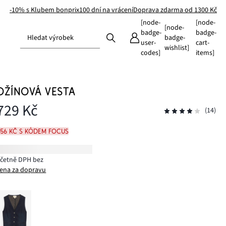
-10% s Klubem bonprix
100 dní na vrácení
Doprava zdarma od 1300 Kč
[node-
[node-
[node-
badge-
badge-
Hledat výrobek
badge-
user-
cart-
wishlist]
codes]
items]
DŽÍNOVÁ VESTA
729 Kč
(14)
656 Kč s kódem FOCUS
včetně DPH bez
ena za dopravu