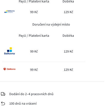
PayU /
Platební karta
Dobírka
99 Kč
129 Kč
Doručení na výdejní místo
PayU /
Platební karta
Dobírka
99 Kč
129 Kč
99 Kč
129 Kč
Dodání do 2–4 pracovních dnů
100 dnů na vrácení