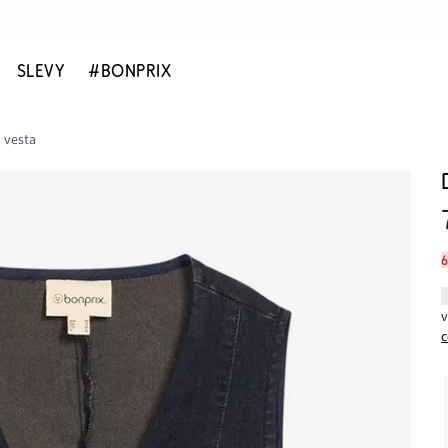
SLEVY
#BONPRIX
 vesta
c