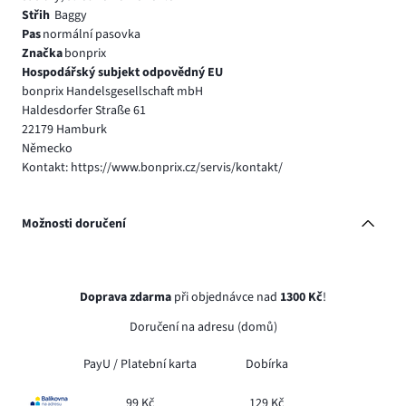
Střih
Baggy
Pas
normální pasovka
Značka
bonprix
Hospodářský subjekt odpovědný EU
bonprix Handelsgesellschaft mbH
Haldesdorfer Straße 61
22179 Hamburk
Německo
Kontakt: https://www.bonprix.cz/servis/kontakt/
Možnosti doručení
Doprava zdarma
při objednávce nad
1300 Kč
!
Doručení na adresu (domů)
PayU /
Platební karta
Dobírka
99 Kč
129 Kč