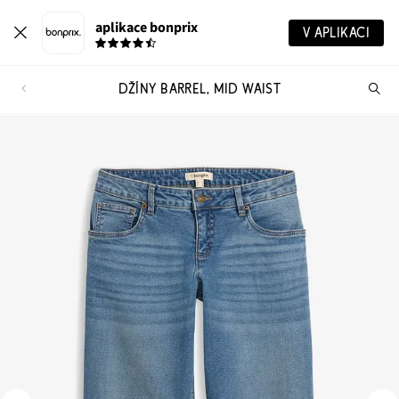
aplikace bonprix
V APLIKACI
DŽÍNY BARREL, MID WAIST
Hl
vý