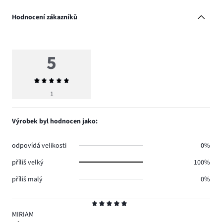
Hodnocení zákazníků
5
Průměrné
hodnocení
1
5
Výrobek byl hodnocen jako:
odpovídá velikosti
0%
příliš velký
100%
příliš malý
0%
Hodnocení
5
MIRIAM