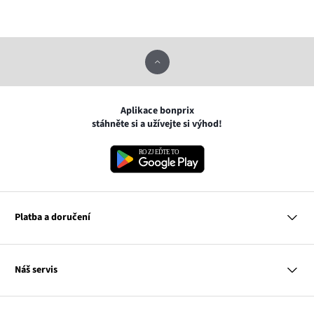
Aplikace bonprix
stáhněte si a užívejte si výhod!
Platba a doručení
MasterCard
Náš servis
VISA
Google pay
Otázky a odpovědi
Apple pay