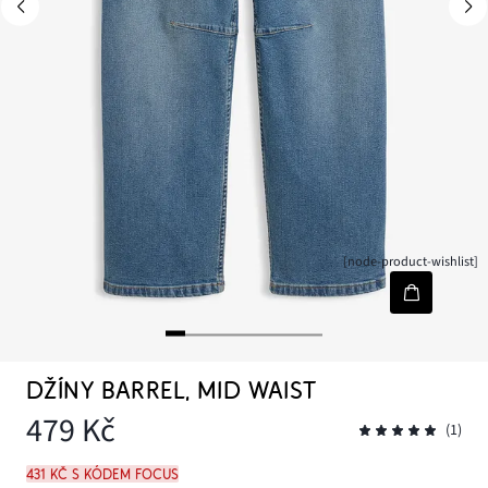
[node-product-wishlist]
DŽÍNY BARREL, MID WAIST
479 Kč
(1)
431 Kč s kódem FOCUS