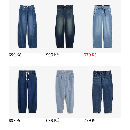
Trenčkot s nárameníky
1 449 Kč
PŘIDAT DO KOŠÍKU
Pólo tričko z čisté organické bavlny
399 Kč
PŘIDAT DO KOŠÍKU
699 Kč
999 Kč
979 Kč
899 Kč
699 Kč
779 Kč