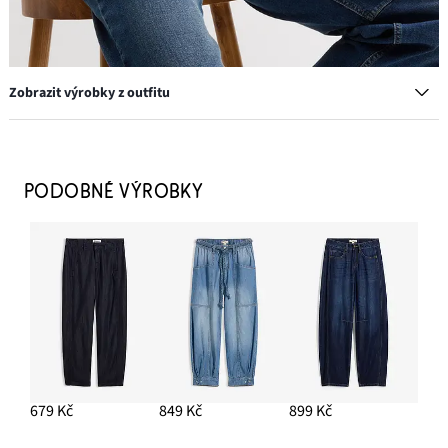
Zobrazit výrobky z outfitu
Víceřadý náhrdelník s přívěskem
219 Kč
PODOBNÉ VÝROBKY
PŘIDAT DO KOŠÍKU
Baleríny s očky
499 Kč
PŘIDAT DO KOŠÍKU
Džíny Barrel, Mid Waist
929 Kč
679 Kč
849 Kč
899 Kč
PŘIDAT DO KOŠÍKU