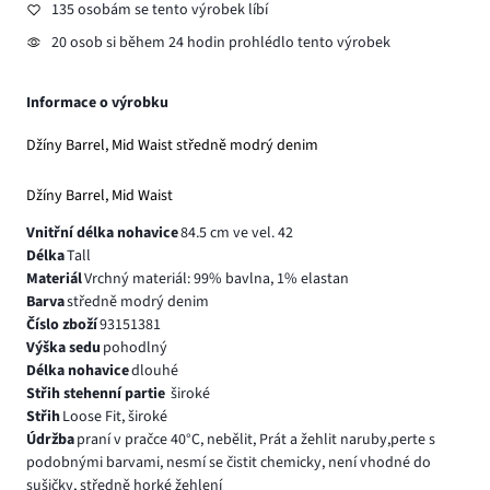
135 osobám se tento výrobek líbí
20 osob si během 24 hodin prohlédlo tento výrobek
Informace o výrobku
Džíny Barrel, Mid Waist středně modrý denim
Džíny Barrel, Mid Waist
Vnitřní délka nohavice
84.5 cm ve vel. 42
Délka
Tall
Materiál
Vrchný materiál: 99% bavlna, 1% elastan
Barva
středně modrý denim
Číslo zboží
93151381
Výška sedu
pohodlný
Délka nohavice
dlouhé
Střih stehenní partie
široké
Střih
Loose Fit, široké
Údržba
praní v pračce 40°C, nebělit, Prát a žehlit naruby,perte s
podobnými barvami, nesmí se čistit chemicky, není vhodné do
sušičky, středně horké žehlení