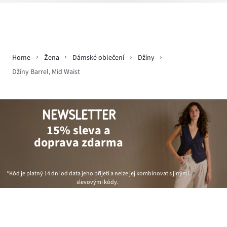
Home
Žena
Dámské oblečení
Džíny
Džíny Barrel, Mid Waist
NEWSLETTER
15% sleva a
doprava zdarma
*Kód je platný 14 dní od data jeho přijetí a nelze jej kombinovat s jinými
slevovými kódy.