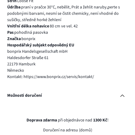
Střih
Loose Fit
Údržba
praní v pračce 30°C, nebělit, Prát a žehlit naruby,perte s
podobnými barvami, nesmí se čistit chemicky, není vhodné do
sušičky, středně horké žehlení
Vnitřní délka nohavice
80 cm ve vel. 42
Pas
pohodlná pasovka
Značka
bonprix
Hospodářský subjekt odpovědný EU
bonprix Handelsgesellschaft mbH
Haldesdorfer Straße 61
22179 Hamburk
Německo
Kontakt: https://www.bonprix.cz/servis/kontakt/
Možnosti doručení
Doprava zdarma
při objednávce nad
1300 Kč
!
Doručení na adresu (domů)