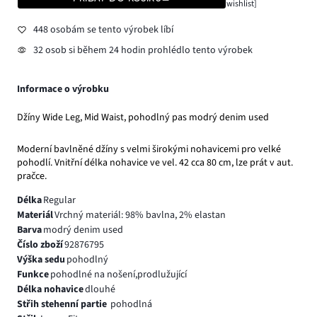
wishlist]
448 osobám se tento výrobek líbí
32 osob si během 24 hodin prohlédlo tento výrobek
Informace o výrobku
Džíny Wide Leg, Mid Waist, pohodlný pas modrý denim used
Moderní bavlněné džíny s velmi širokými nohavicemi pro velké
pohodlí. Vnitřní délka nohavice ve vel. 42 cca 80 cm, lze prát v aut.
pračce.
Délka
Regular
Materiál
Vrchný materiál: 98% bavlna, 2% elastan
Barva
modrý denim used
Číslo zboží
92876795
Výška sedu
pohodlný
Funkce
pohodlné na nošení,prodlužující
Délka nohavice
dlouhé
Střih stehenní partie
pohodlná