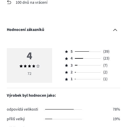
100 dnů na vrácení
Hodnocení zákazníků
4
5
(39)
Hodnocení
4
(23)
5,
Hodnocení
počet
3
(7)
Průměrné
4,
Hodnocení
hlasů
hodnocení
počet
2
(2)
3,
72
Hodnocení
39.
4
hlasů
počet
1
(1)
2,
Hodnocení
23.
hlasů
počet
1,
7.
hlasů
počet
Výrobek byl hodnocen jako:
2.
hlasů
1.
odpovídá velikosti
78%
příliš velký
19%