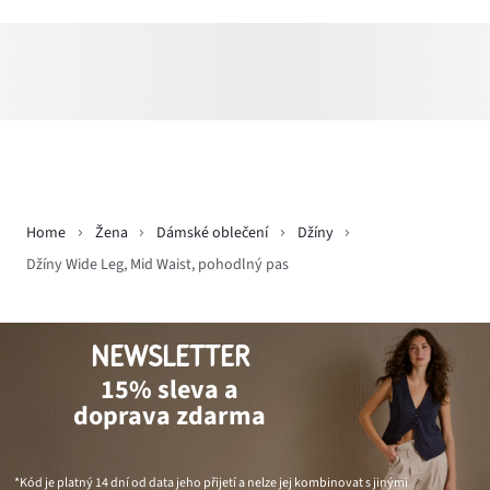
Home
Žena
Dámské oblečení
Džíny
Džíny Wide Leg, Mid Waist, pohodlný pas
NEWSLETTER
15% sleva a
doprava zdarma
*Kód je platný 14 dní od data jeho přijetí a nelze jej kombinovat s jinými