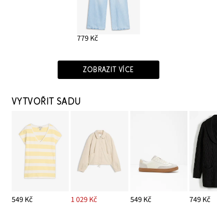
779 Kč
ZOBRAZIT VÍCE
VYTVOŘIT SADU
549 Kč
1 029 Kč
549 Kč
749 Kč