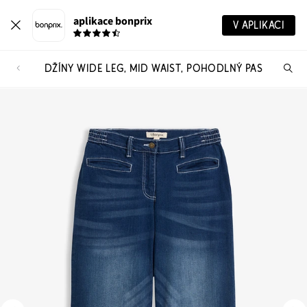
aplikace bonprix
V APLIKACI
DŽÍNY WIDE LEG, MID WAIST, POHODLNÝ PAS
Hl
vý