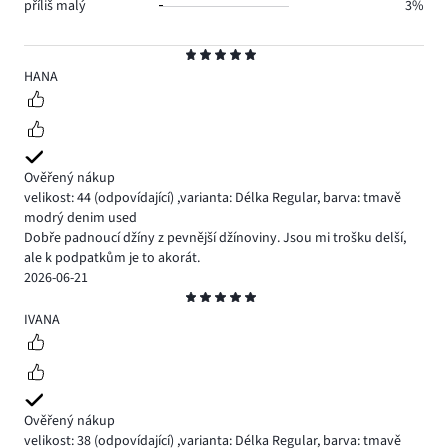
příliš malý
3%
Hodnocení
5
HANA
Ověřený nákup
velikost: 44
(odpovídající)
,
varianta: Délka Regular,
barva: tmavě
modrý denim used
Dobře padnoucí džíny z pevnější džínoviny. Jsou mi trošku delší,
ale k podpatkům je to akorát.
2026-06-21
Hodnocení
5
IVANA
Ověřený nákup
velikost: 38
(odpovídající)
,
varianta: Délka Regular,
barva: tmavě