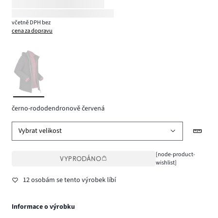
včetně DPH bez
cena za dopravu
černo-rododendronově červená
Vybrat velikost
[node-product-
VYPRODÁNO
wishlist]
12 osobám se tento výrobek líbí
Informace o výrobku