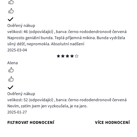
Ověřený nákup
velikost: 46
(odpovídající)
,
barva: černo-rododendronově červená
Naprosto geniální bunda. Teplá příjemná mikina. Bunda vydržela
silný déšť, nepromokla. Absolutní nadšení
2025-03-04
Hodnocení
4
Alena
Ověřený nákup
velikost: 52
(odpovídající)
,
barva: černo-rododendronově červená
Nevím, zatím jsem jen vyzkoušela, je na jaro.
2025-01-27
FILTROVAT HODNOCENÍ
VÍCE HODNOCENÍ