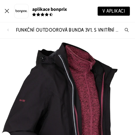
aplikace bonprix
V APLIKACI
FUNKČNÍ OUTDOOROVÁ BUNDA 3V1, S VNITŘNÍ BUNDOU Z PLETENÉHO FLÍCU
Hl
vý