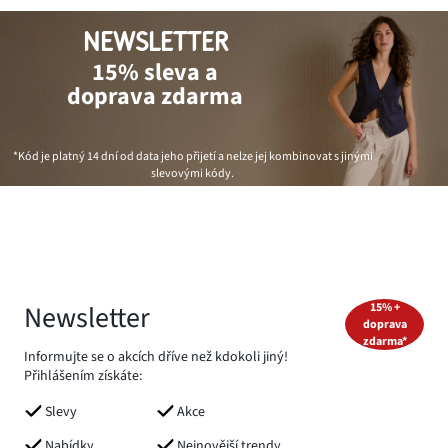
NEWSLETTER
15% sleva a
doprava zdarma
*Kód je platný 14 dní od data jeho přijetí a nelze jej kombinovat s jinými
slevovými kódy.
Newsletter
15% +
doprava
zdarma*
Informujte se o akcích dříve než kdokoli jiný!
Přihlášením získáte:
Slevy
Akce
Nabídky
Nejnovější trendy