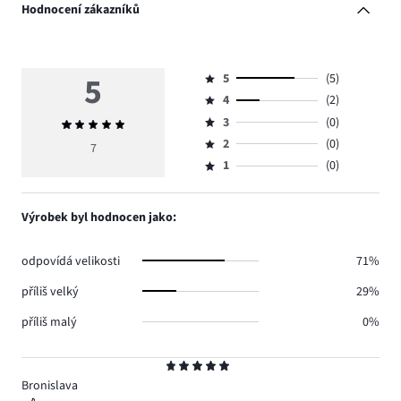
Hodnocení zákazníků
5
5
(5)
Hodnocení
4
(2)
5,
Hodnocení
počet
3
(0)
Průměrné
4,
Hodnocení
hlasů
hodnocení
počet
2
(0)
3,
7
Hodnocení
5.
5
hlasů
počet
1
(0)
2,
Hodnocení
2.
hlasů
počet
1,
0.
hlasů
počet
Výrobek byl hodnocen jako:
0.
hlasů
0.
odpovídá velikosti
71%
příliš velký
29%
příliš malý
0%
Hodnocení
5
Bronislava