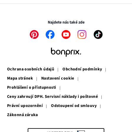
v
otevře
novém
v
Transakce a platby jsou zabezpečeny pomocí připojení SSL.
okně
novém
okně
Najdete nás také zde
Odkaz
Odkaz
Odkaz
Odkaz
Odkaz
se
se
se
se
se
otevře
otevře
otevře
otevře
otevře
v
v
v
v
v
novém
novém
novém
novém
novém
okně
okně
okně
okně
okně
Ochrana osobních údajů
Obchodní podmínky
Mapa stránek
Nastavení cookie
Prohlášení o přístupnosti
Ceny zahrnují DPH. Servisní náklady i poštovné
Právní upozornění
Odstoupení od smlouvy
Zákonná záruka
Odkaz
se
otevře
v