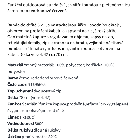
Funkční outdoorová bunda 3v1, s vnitřní bundou z pleteného flícu
černo-rododendronově červená
Bunda do deště 3 v 1, s nastavitelnou šířkou spodního okraje,
otvorem na protažení kabelu a kapsami na zip, široký střih.
Odnímatelná kapuce s regulováním objemu, kapsy na zip,
reflektující detaily, zip s ochranou na bradu, vyjímatelná flísová
bunda s průhmatovými kapsami, vnitřní bunda s otvorem na
kabel. Délka ve vel. 42 cca 70 cm.
Materiál
Vrchný materiál: 100% polyester; Podšívka: 100%
polyester
Barva
černo-rododendronově červená
Číslo zboží
91695695
Typ uchycení
dvoucestný zip
Délka
78 cm (ve vel. 42)
Funkce
Speciální funkce kapuce,prodyšné,reflexní prvky,zalepené
švy,nepromokavé,neprodyšné
Límec
s kapucí
Voděodolnost
3000
Délka rukávu
dlouhé rukávy
Údržba
praní v pračce 30°C