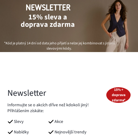
NEWSLETTER
15% sleva a
doprava zdarma
*Kód je platný 14 dní od data jeho přijetí a nelze jej kombinovat s jinými
slevovými kódy.
Newsletter
15% +
doprava
zdarma*
Informujte se o akcích dříve než kdokoli jiný!
Přihlášením získáte:
Slevy
Akce
Nabídky
Nejnovější trendy