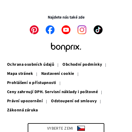
novém
v
Transakce a platby jsou zabezpečeny pomocí připojení SSL.
okně
novém
okně
Najdete nás také zde
Odkaz
Odkaz
Odkaz
Odkaz
Odkaz
se
se
se
se
se
otevře
otevře
otevře
otevře
otevře
v
v
v
v
v
novém
novém
novém
novém
novém
okně
okně
okně
okně
okně
Ochrana osobních údajů
Obchodní podmínky
Mapa stránek
Nastavení cookie
Prohlášení o přístupnosti
Ceny zahrnují DPH. Servisní náklady i poštovné
Právní upozornění
Odstoupení od smlouvy
Zákonná záruka
Odkaz
se
otevře
v
VYBERTE ZEMI
novém