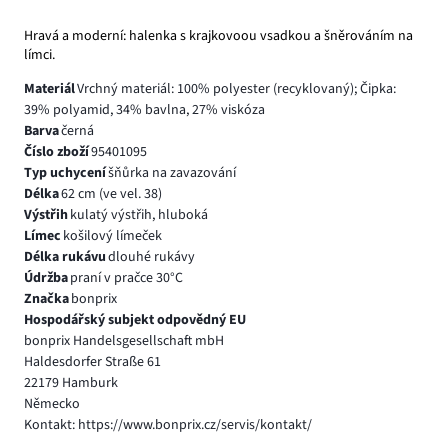
Hravá a moderní: halenka s krajkovoou vsadkou a šněrováním na
límci.
Materiál
Vrchný materiál: 100% polyester (recyklovaný); Čipka:
39% polyamid, 34% bavlna, 27% viskóza
Barva
černá
Číslo zboží
95401095
Typ uchycení
šňůrka na zavazování
Délka
62 cm (ve vel. 38)
Výstřih
kulatý výstřih, hluboká
Límec
košilový límeček
Délka rukávu
dlouhé rukávy
Údržba
praní v pračce 30°C
Značka
bonprix
Hospodářský subjekt odpovědný EU
bonprix Handelsgesellschaft mbH
Haldesdorfer Straße 61
22179 Hamburk
Německo
Kontakt: https://www.bonprix.cz/servis/kontakt/