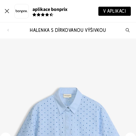
aplikace bonprix
V APLIKACI
HALENKA S DÍRKOVANOU VÝŠIVKOU
Hl
vý