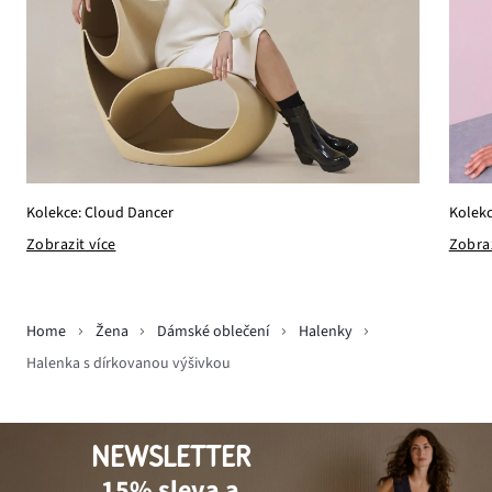
Kolekc
Kolekce: Cloud Dancer
Zobraz
Zobrazit více
Home
Žena
Dámské oblečení
Halenky
Halenka s dírkovanou výšivkou
NEWSLETTER
15% sleva a