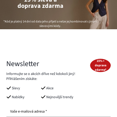
doprava zdarma
*Kód je platný 14 dní od data jeho přijetí a nelze jej kombinovat s jinými
slevovými kódy.
Newsletter
15% +
doprava
zdarma*
Informujte se o akcích dříve než kdokoli jiný!
Přihlášením získáte:
Slevy
Akce
Nabídky
Nejnovější trendy
Vaše e-mailová adresa *