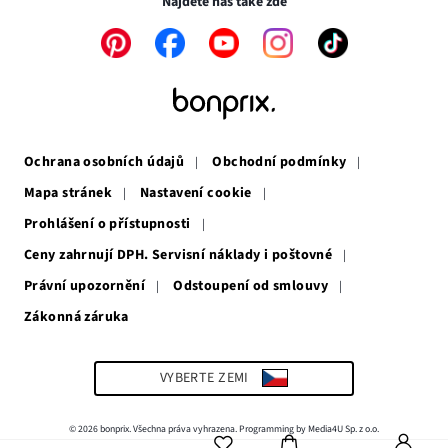
Najdete nás také zde
Odkaz
Odkaz
Odkaz
Odkaz
Odkaz
se
se
se
se
se
otevře
otevře
otevře
otevře
otevře
v
v
v
v
v
novém
novém
novém
novém
novém
okně
okně
okně
okně
okně
Ochrana osobních údajů
Obchodní podmínky
Mapa stránek
Nastavení cookie
Prohlášení o přístupnosti
Ceny zahrnují DPH. Servisní náklady i poštovné
Právní upozornění
Odstoupení od smlouvy
Zákonná záruka
Odkaz
se
otevře
v
VYBERTE ZEMI
novém
okně
© 2026 bonprix. Všechna práva vyhrazena. Programming by Media4U Sp. z o.o.