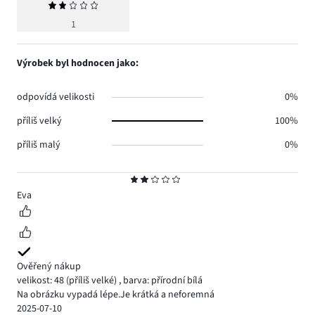
Průměrné
hodnocení
1
2
Výrobek byl hodnocen jako:
odpovídá velikosti
0%
příliš velký
100%
příliš malý
0%
Hodnocení
2
Eva
Ověřený nákup
velikost: 48
(příliš velké)
,
barva: přírodní bílá
Na obrázku vypadá lépe.Je krátká a neforemná
2025-07-10