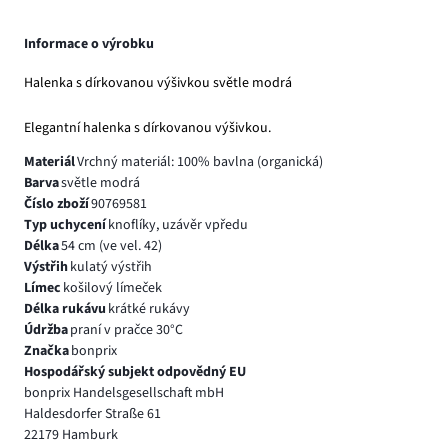
Informace o výrobku
Halenka s dírkovanou výšivkou světle modrá
Elegantní halenka s dírkovanou výšivkou.
Materiál
Vrchný materiál: 100% bavlna (organická)
Barva
světle modrá
Číslo zboží
90769581
Typ uchycení
knoflíky, uzávěr vpředu
Délka
54 cm (ve vel. 42)
Výstřih
kulatý výstřih
Límec
košilový límeček
Délka rukávu
krátké rukávy
Údržba
praní v pračce 30°C
Značka
bonprix
Hospodářský subjekt odpovědný EU
bonprix Handelsgesellschaft mbH
Haldesdorfer Straße 61
22179 Hamburk