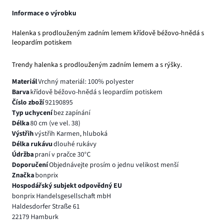
Informace o výrobku
Halenka s prodlouženým zadním lemem křídově béžovo-hnědá s
leopardím potiskem
Trendy halenka s prodlouženým zadním lemem a s rýšky.
Materiál
Vrchný materiál: 100% polyester
Barva
křídově béžovo-hnědá s leopardím potiskem
Číslo zboží
92190895
Typ uchycení
bez zapínání
Délka
80 cm (ve vel. 38)
Výstřih
výstřih Karmen, hluboká
Délka rukávu
dlouhé rukávy
Údržba
praní v pračce 30°C
Doporučení
Objednávejte prosím o jednu velikost menší
Značka
bonprix
Hospodářský subjekt odpovědný EU
bonprix Handelsgesellschaft mbH
Haldesdorfer Straße 61
22179 Hamburk