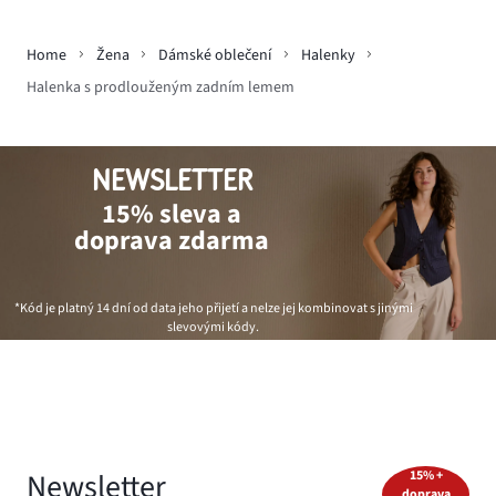
Home
Žena
Dámské oblečení
Halenky
Halenka s prodlouženým zadním lemem
NEWSLETTER
15% sleva a
doprava zdarma
*Kód je platný 14 dní od data jeho přijetí a nelze jej kombinovat s jinými
slevovými kódy.
Newsletter
15% +
doprava