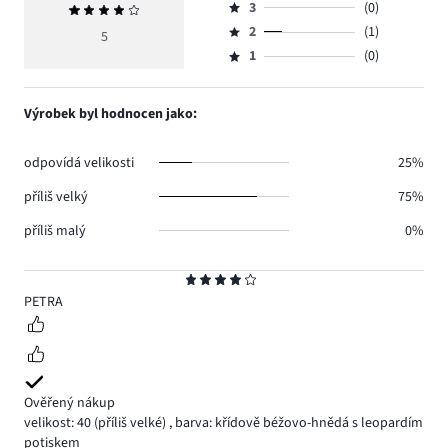
počet
3
(0)
Průměrné
4,
Hodnocení
hlasů
hodnocení
počet
2
(1)
3,
5
Hodnocení
1.
4
hlasů
počet
1
(0)
2,
Hodnocení
3.
hlasů
počet
1,
0.
hlasů
počet
Výrobek byl hodnocen jako:
1.
hlasů
0.
odpovídá velikosti
25%
příliš velký
75%
příliš malý
0%
Hodnocení
4
PETRA
Ověřený nákup
velikost: 40
(příliš velké)
,
barva: křídově béžovo-hnědá s leopardím
potiskem