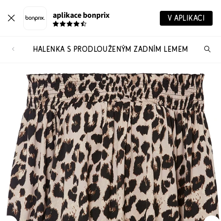
aplikace bonprix
V APLIKACI
HALENKA S PRODLOUŽENÝM ZADNÍM LEMEM
Hl
vý