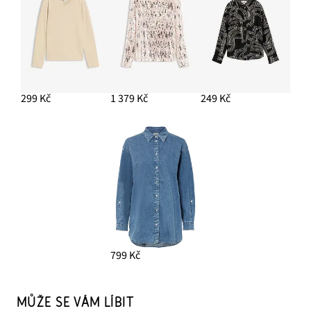
299 Kč
1 379 Kč
249 Kč
799 Kč
MŮŽE SE VÁM LÍBIT