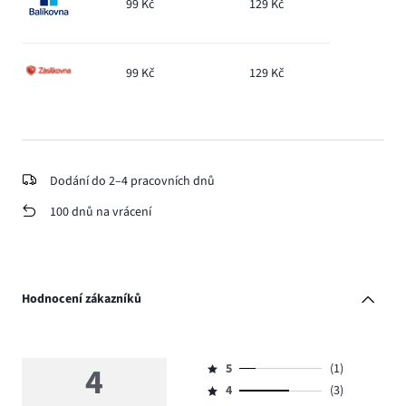
99 Kč
129 Kč
99 Kč
129 Kč
Dodání do 2–4 pracovních dnů
100 dnů na vrácení
Hodnocení zákazníků
4
5
(1)
Hodnocení
4
(3)
5,
Hodnocení