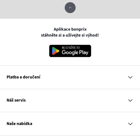
Aplikace bonprix
stáhněte si a užívejte si výhod!
Platba a doručení
MasterCard
Náš servis
VISA
Google pay
Otázky a odpovědi
Apple pay
Doručení a platby
Naše nabídka
PayU
Vrácení a reklamace
Platba na dobírku
Tabulky velikostí
Žena
Balikovna