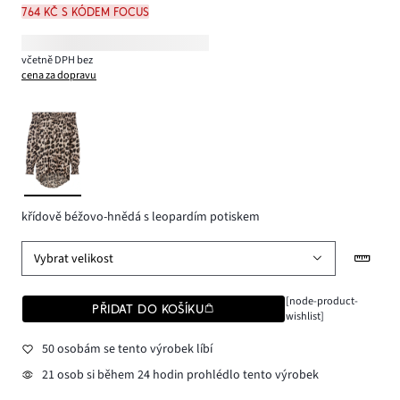
764 Kč s kódem FOCUS
včetně DPH bez
cena za dopravu
křídově béžovo-hnědá s leopardím potiskem
Vybrat velikost
[node-product-
PŘIDAT DO KOŠÍKU
wishlist]
50 osobám se tento výrobek líbí
21 osob si během 24 hodin prohlédlo tento výrobek