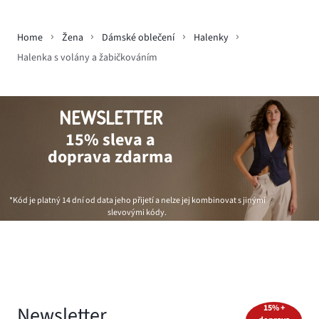
Home
Žena
Dámské oblečení
Halenky
Halenka s volány a žabičkováním
NEWSLETTER
15% sleva a
doprava zdarma
*Kód je platný 14 dní od data jeho přijetí a nelze jej kombinovat s jinými
slevovými kódy.
Newsletter
15% +