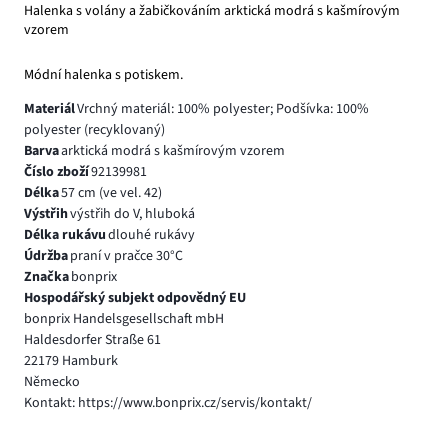
Halenka s volány a žabičkováním arktická modrá s kašmírovým
vzorem
Módní halenka s potiskem.
Materiál
Vrchný materiál: 100% polyester; Podšívka: 100%
polyester (recyklovaný)
Barva
arktická modrá s kašmírovým vzorem
Číslo zboží
92139981
Délka
57 cm (ve vel. 42)
Výstřih
výstřih do V, hluboká
Délka rukávu
dlouhé rukávy
Údržba
praní v pračce 30°C
Značka
bonprix
Hospodářský subjekt odpovědný EU
bonprix Handelsgesellschaft mbH
Haldesdorfer Straße 61
22179 Hamburk
Německo
Kontakt: https://www.bonprix.cz/servis/kontakt/