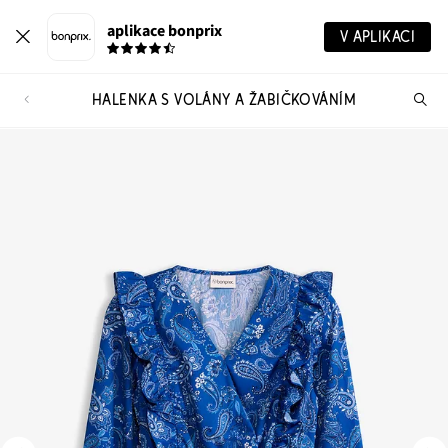
aplikace bonprix
V APLIKACI
HALENKA S VOLÁNY A ŽABIČKOVÁNÍM
Hl
vý