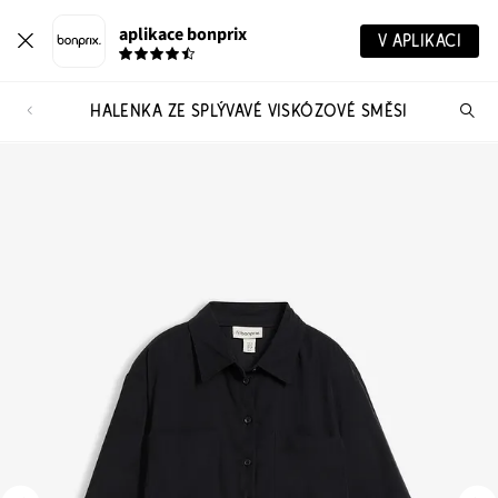
aplikace bonprix
V APLIKACI
HALENKA ZE SPLÝVAVÉ VISKÓZOVÉ SMĚSI
Hl
vý