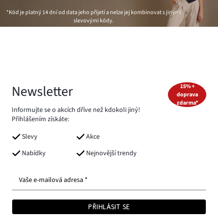
*Kód je platný 14 dní od data jeho přijetí a nelze jej kombinovat s jinými
slevovými kódy.
Newsletter
15% +
doprava
zdarma*
Informujte se o akcích dříve než kdokoli jiný!
Přihlášením získáte:
Slevy
Akce
Nabídky
Nejnovější trendy
Vaše e-mailová adresa *
PŘIHLÁSIT SE