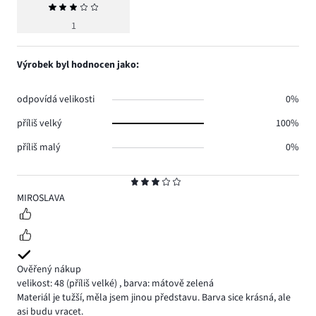
Průměrné
hodnocení
1
3
Výrobek byl hodnocen jako:
odpovídá velikosti
0%
příliš velký
100%
příliš malý
0%
Hodnocení
3
MIROSLAVA
Ověřený nákup
velikost: 48
(příliš velké)
,
barva: mátově zelená
Materiál je tužší, měla jsem jinou představu. Barva sice krásná, ale
asi budu vracet.