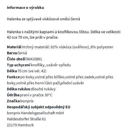
Informace o výrobku
Halenka ze splývavé viskózové směsi černá
Halenka s našitými kapsami a knoflíkovou lištou. Délka ve velikosti
42 cca 70 cm, lze prát v pračce.
Materiál
Vrchný materiál: 92% viskóza (ověřeno), 8% polyester
Barva
černá
Číslo zboží
96410881
Typ uchycení
knoflíky, uzávěr vpředu
Délka
70 cm (ve vel. 42)
Funkce
po boky,volné přes bříško,volné přes zadek,volné přes
boky,volné přes horní část paží,přední uzávěr
Délka rukávu
dlouhé rukávy
Údržba
praní v pračce 30°C
Značka
bonprix
Hospodářský subjekt odpovědný EU
bonprix Handelsgesellschaft mbH
Haldesdorfer Straße 61
22179 Hamburk