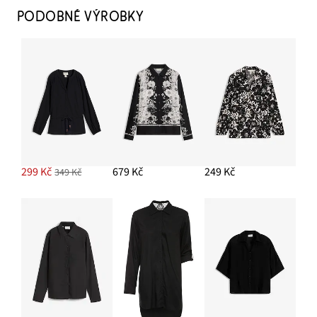
729 Kč
PODOBNÉ VÝROBKY
PŘIDAT DO KOŠÍKU
Šátek z plyše nicky z čisté bavlny
249 Kč
PŘIDAT DO KOŠÍKU
Náušnice s designem květů
249 Kč
299 Kč
679 Kč
249 Kč
349 Kč
PŘIDAT DO KOŠÍKU
Strečové Skinny džíny, High Waist
679 Kč
PŘIDAT DO KOŠÍKU