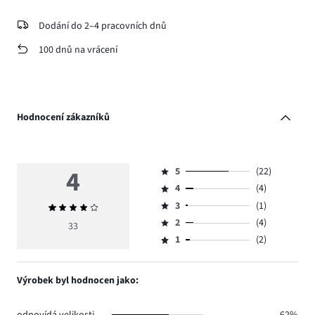
Dodání do 2–4 pracovních dnů
100 dnů na vrácení
Hodnocení zákazníků
4
5
(22)
Hodnocení
4
(4)
5,
Hodnocení
počet
3
(1)
Průměrné
4,
Hodnocení
hlasů
hodnocení
počet
2
(4)
3,
33
Hodnocení
22.
4
hlasů
počet
1
(2)
2,
Hodnocení
4.
hlasů
počet
1,
1.
hlasů
počet
Výrobek byl hodnocen jako:
4.
hlasů
2.
odpovídá velikosti
62%