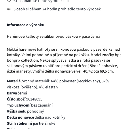
61 osobám se tento výrobek líbí
5 osob si během 24 hodin prohlédlo tento výrobek
Informace o výrobku
Harémové kalhoty se silikonovou páskou v pase černá
Měkké harémové kalhoty se silikonovou páskou v pase, délka nad
kotníky. Velmi pohodlné a příjemné na pokožku. Model značky bpc
bonprix collection. Měkce splývavá látka a široká pasovka se
silikonovým páskem uvnitř pro perfektní držení, široké nohavice,
úzké manžety. Vnitřní délka nohavice ve vel. 40/42 cca 69,5 cm.
Materiál
Vrchný materiál: 64% polyester (recyklovaný), 32%
viskóza (ověřeno), 4% elastan
Barva
černá
Číslo zboží
96348095
Typ uchycení
bez zapínání
Výška sedu
pohodlný
Délka nohavice
délka nad kotníky
Střih stehenní partie
široké