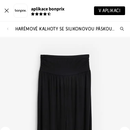
aplikace bonprix
V APLIKACI
HARÉMOVÉ KALHOTY SE SILIKONOVOU PÁSKOU V PASE
Hl
vý