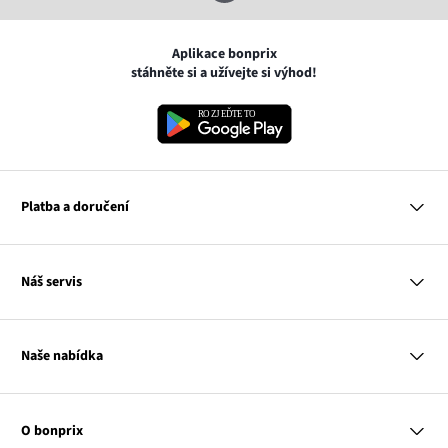
Aplikace bonprix
stáhněte si a užívejte si výhod!
Platba a doručení
MasterCard
Náš servis
VISA
Google pay
Otázky a odpovědi
Apple pay
Doručení a platby
Naše nabídka
PayU
Vrácení a reklamace
Platba na dobírku
Tabulky velikostí
Žena
Balikovna
Klub bonprix
Muž
Zasilkovna
Katalog
O bonprix
Dítě