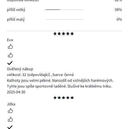
příliš velký
38%
příliš malý
0%
Hodnocení
5
Eva
Ověřený nákup
velikost: 32
(odpovídající)
,
barva: černá
Kalhoty jsou velmi pěkné. Narozdíl od volnějších harémových.
Tyhle jsou spíše sportovně laděné. Slušivé ke krátkému triku.
2025-04-30
Hodnocení
5
Jitka