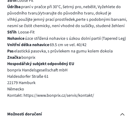
Střih
Loose Fit
Údržba
praní v pračce při 30°C, šetrný pro, nebělit, Vyžehlete do
původního tvaru,Vytvarujte do původního tvaru, dokud je
vlhký,použijte jemný prací prostředek,perte s podobnými barvami,
nesmí se čistit chemicky, není vhodné do sušičky, studené žehlení
Střih
Loose-Fit
Nohavice
úzce střižená nohavice s úzkou dolní partií (Tapered Leg)
Vnitřní délka nohavice
69.5 cm ve vel. 40/42
Pas
elastická pasovka, s průvlekem na gumu kolem dokola
Značka
bonprix
Hospodářský subjekt odpovědný EU
bonprix Handelsgesellschaft mbH
Haldesdorfer Straße 61
22179 Hamburk
Německo
Kontakt: https://www.bonprix.cz/servis/kontakt/
Možnosti doručení