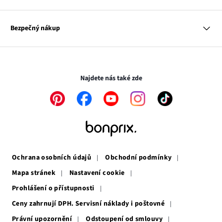
Kontakt
Dům
Hodnocení výrobků
Odkaz
O nás
Mapa tagů
se
Odkaz
Naše zodpovědnost
Bezpečný nákup
otevře
se
Média
v
otevře
novém
v
Transakce a platby jsou zabezpečeny pomocí připojení SSL.
okně
novém
okně
Najdete nás také zde
Odkaz
Odkaz
Odkaz
Odkaz
Odkaz
se
se
se
se
se
otevře
otevře
otevře
otevře
otevře
v
v
v
v
v
novém
novém
novém
novém
novém
okně
okně
okně
okně
okně
Ochrana osobních údajů
Obchodní podmínky
Mapa stránek
Nastavení cookie
Prohlášení o přístupnosti
Ceny zahrnují DPH. Servisní náklady i poštovné
Právní upozornění
Odstoupení od smlouvy