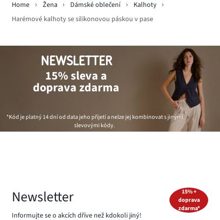
Home
Žena
Dámské oblečení
Kalhoty
Harémové kalhoty se silikonovou páskou v pase
NEWSLETTER
15% sleva a
doprava zdarma
*Kód je platný 14 dní od data jeho přijetí a nelze jej kombinovat s jinými
slevovými kódy.
Newsletter
15% +
doprava
zdarma*
Informujte se o akcích dříve než kdokoli jiný!