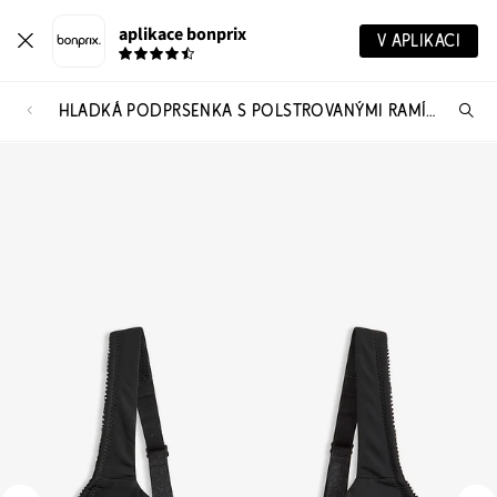
aplikace bonprix
V APLIKACI
HLADKÁ PODPRSENKA S POLSTROVANÝMI RAMÍNKY
Hl
vý