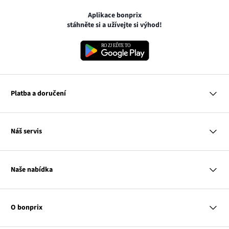
Aplikace bonprix
stáhněte si a užívejte si výhod!
Platba a doručení
MasterCard
Náš servis
VISA
Google pay
Otázky a odpovědi
Apple pay
Doručení a platby
Naše nabídka
PayU
Vrácení a reklamace
Platba na dobírku
Tabulky velikostí
Žena
Balikovna
Klub bonprix
Muž
Zasilkovna
Katalog
O bonprix
Dítě
Kontakt
Dům
Hodnocení výrobků