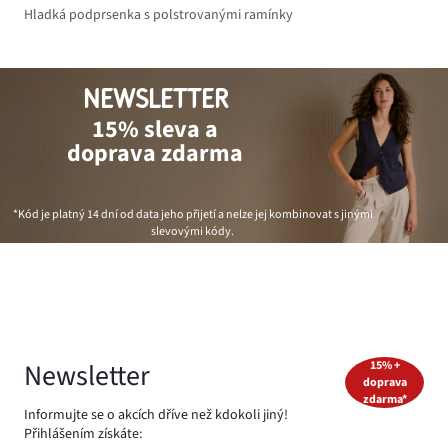
Hladká podprsenka s polstrovanými ramínky
NEWSLETTER
15% sleva a
doprava zdarma
*Kód je platný 14 dní od data jeho přijetí a nelze jej kombinovat s jinými
slevovými kódy.
Newsletter
15% +
doprava
zdarma*
Informujte se o akcích dříve než kdokoli jiný!
Přihlášením získáte: