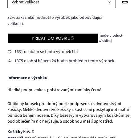
Vybrat velikost
82% zákazníků hodnotilo výrobek jako odpovídající
velikosti.
[node-product-
PŘIDAT DO KOŠÍKU
wishlist]
1631 osobám se tento výrobek líbí
1375 osob si během 24 hodin prohlédlo tento výrobek
Informace o výrobku
Hladká podprsenka s polstrovanými ramínky černá
Oblíbený kousek pro dobrý pocit: podprsenka s dvouvrstvými
košíčky. Měkké dvouvrstvé košíčky s kosticemi poskytují optimální
pohodlí během nošení. Díky bezešvým vytvarovaným košíčkům se
pod oblečením nic nerýsuje. S ozdobnou mašlí uprostřed.
Košíčky
Koš. D