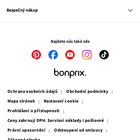
Odkaz
O nás
Mapa tagů
se
Odkaz
Naše zodpovědnost
Bezpečný nákup
otevře
se
Média
v
otevře
novém
v
Transakce a platby jsou zabezpečeny pomocí připojení SSL.
okně
novém
okně
Najdete nás také zde
Odkaz
Odkaz
Odkaz
Odkaz
Odkaz
se
se
se
se
se
otevře
otevře
otevře
otevře
otevře
v
v
v
v
v
novém
novém
novém
novém
novém
okně
okně
okně
okně
okně
Ochrana osobních údajů
Obchodní podmínky
Mapa stránek
Nastavení cookie
Prohlášení o přístupnosti
Ceny zahrnují DPH. Servisní náklady i poštovné
Právní upozornění
Odstoupení od smlouvy