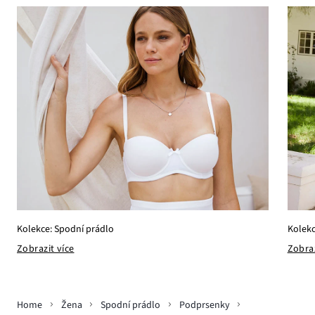
Kolekc
Kolekce: Spodní prádlo
Zobraz
Zobrazit více
Home
Žena
Spodní prádlo
Podprsenky