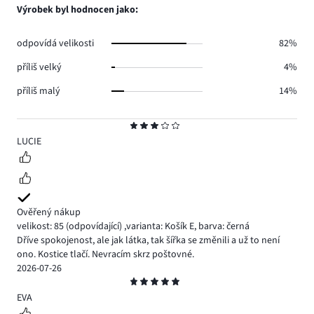
hlasů
počet
Výrobek byl hodnocen jako:
53.
hlasů
57.
odpovídá velikosti
82%
příliš velký
4%
příliš malý
14%
Hodnocení
3
LUCIE
Ověřený nákup
velikost: 85
(odpovídající)
,
varianta: Košík E,
barva: černá
Dříve spokojenost, ale jak látka, tak šířka se změnili a už to není
ono. Kostice tlačí. Nevracím skrz poštovné.
2026-07-26
Hodnocení
5
EVA