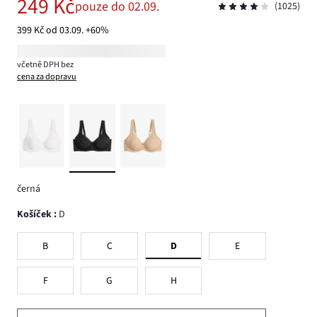
249 Kč
pouze do 02.09.
(1025)
399 Kč od 03.09. +60%
včetně DPH bez
cena za dopravu
černá
Košíček
:
D
B
C
D
E
F
G
H