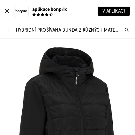
aplikace bonprix
V APLIKACI
HYBRIDNÍ PROŠÍVANÁ BUNDA Z RŮZNÝCH MATERIÁLŮ, VODOODPUDIVÁ
Hl
vý