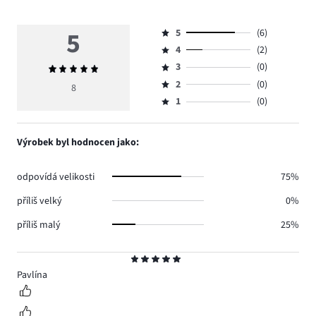
5
5
(6)
Hodnocení
4
(2)
5,
Hodnocení
počet
3
(0)
Průměrné
4,
Hodnocení
hlasů
hodnocení
počet
2
(0)
3,
8
Hodnocení
6.
5
hlasů
počet
1
(0)
2,
Hodnocení
2.
hlasů
počet
1,
0.
hlasů
počet
Výrobek byl hodnocen jako:
0.
hlasů
0.
odpovídá velikosti
75%
příliš velký
0%
příliš malý
25%
Hodnocení
5
Pavlína