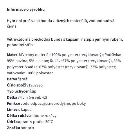
Informace o výrobku
Hybridní prošívaná bunda z různých materiálů, vodoodpudivá
černá
Větruvzdorná přechodná bunda s kapsami na zip a jemným rubem,
pohodlný střih.
Materiál
Vrchný materiál: 100% polyester (recyklovaný); Podšívka:
95% bavlna, 5% elastan; Rukáv: 67% polyester (recyklovaný), 33%
polyester; Vsadka: 67% polyester (recyklovaný), 33% polyester;
Vatovanie: 100% polyester
Barva
černá
Číslo zboží
91959995
Typ uchycení
zip
Délka
74 cm (ve vel. 42)
Funkce
vodu odpuzující,neprodyšné, po boky
Límec
s kapucí
Délka rukávu
dlouhé rukávy
Údržba
praní v pračce 30°C
Značka
bonprix