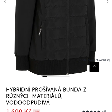
[node-product-wishlist]
HYBRIDNÍ PROŠÍVANÁ BUNDA Z
RŮZNÝCH MATERIÁLŮ,
VODOODPUDIVÁ
1 699 Kč
-5%
(8)