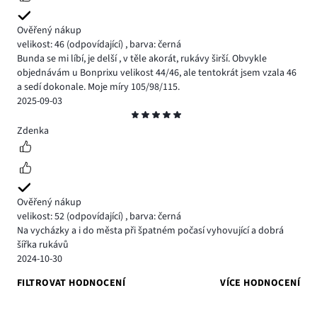
Ověřený nákup
velikost: 46
(odpovídající)
,
barva: černá
Bunda se mi líbí, je delší , v těle akorát, rukávy širší. Obvykle
objednávám u Bonprixu velikost 44/46, ale tentokrát jsem vzala 46
a sedí dokonale. Moje míry 105/98/115.
2025-09-03
Hodnocení
5
Zdenka
Ověřený nákup
velikost: 52
(odpovídající)
,
barva: černá
Na vycházky a i do města při špatném počasí vyhovující a dobrá
šířka rukávů
2024-10-30
FILTROVAT HODNOCENÍ
VÍCE HODNOCENÍ