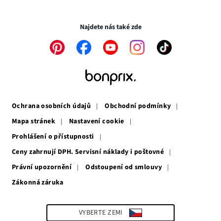
novém
v
Transakce a platby jsou zabezpečeny pomocí připojení SSL.
okně
novém
okně
Najdete nás také zde
Odkaz
Odkaz
Odkaz
Odkaz
Odkaz
se
se
se
se
se
otevře
otevře
otevře
otevře
otevře
v
v
v
v
v
novém
novém
novém
novém
novém
okně
okně
okně
okně
okně
Ochrana osobních údajů
Obchodní podmínky
Mapa stránek
Nastavení cookie
Prohlášení o přístupnosti
Ceny zahrnují DPH. Servisní náklady i poštovné
Právní upozornění
Odstoupení od smlouvy
Zákonná záruka
Odkaz
se
otevře
v
VYBERTE ZEMI
novém