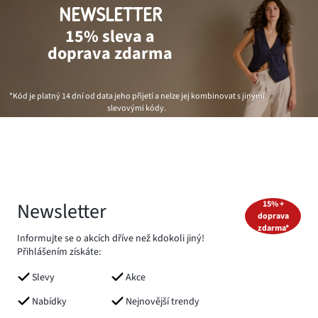
NEWSLETTER
15% sleva a
doprava zdarma
*Kód je platný 14 dní od data jeho přijetí a nelze jej kombinovat s jinými
slevovými kódy.
Newsletter
15% +
doprava
zdarma*
Informujte se o akcích dříve než kdokoli jiný!
Přihlášením získáte:
Slevy
Akce
Nabídky
Nejnovější trendy