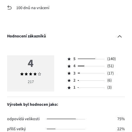
100 dnů na vrácení
Hodnocení zákazníků
4
5
(140)
Hodnocení
4
(51)
5,
Hodnocení
počet
3
(17)
Průměrné
4,
Hodnocení
hlasů
hodnocení
počet
2
(6)
3,
217
Hodnocení
140.
4
hlasů
počet
1
(3)
2,
Hodnocení
51.
hlasů
počet
1,
17.
hlasů
počet
Výrobek byl hodnocen jako:
6.
hlasů
3.
odpovídá velikosti
75%
příliš velký
22%