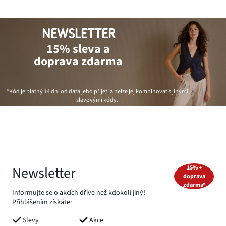
NEWSLETTER
15% sleva a
doprava zdarma
*Kód je platný 14 dní od data jeho přijetí a nelze jej kombinovat s jinými
slevovými kódy.
Newsletter
15% +
doprava
zdarma*
Informujte se o akcích dříve než kdokoli jiný!
Přihlášením získáte:
Slevy
Akce