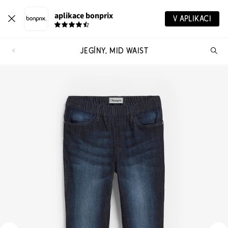
aplikace bonprix
V APLIKACI
JEGÍNY, MID WAIST
Hl
vý