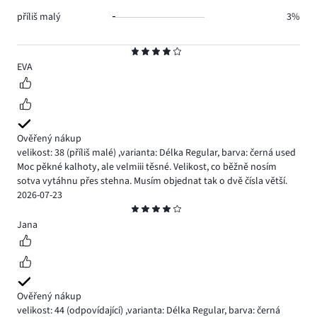
příliš malý
3%
Hodnocení
4
EVA
Ověřený nákup
velikost: 38
(příliš malé)
,
varianta: Délka Regular,
barva: černá used
Moc pěkné kalhoty, ale velmiii těsné. Velikost, co běžně nosím
sotva vytáhnu přes stehna. Musím objednat tak o dvě čísla větší.
2026-07-23
Hodnocení
4
Jana
Ověřený nákup
velikost: 44
(odpovídající)
,
varianta: Délka Regular,
barva: černá