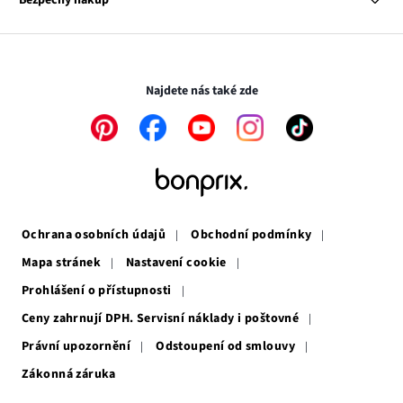
otevře
se
Média
v
otevře
novém
v
Transakce a platby jsou zabezpečeny pomocí připojení SSL.
okně
novém
okně
Najdete nás také zde
Odkaz
Odkaz
Odkaz
Odkaz
Odkaz
se
se
se
se
se
otevře
otevře
otevře
otevře
otevře
v
v
v
v
v
novém
novém
novém
novém
novém
okně
okně
okně
okně
okně
Ochrana osobních údajů
Obchodní podmínky
Mapa stránek
Nastavení cookie
Prohlášení o přístupnosti
Ceny zahrnují DPH. Servisní náklady i poštovné
Právní upozornění
Odstoupení od smlouvy
Zákonná záruka
Odkaz
se