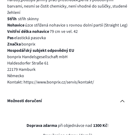
barvami, nesmí se čistit chemicky, není vhodné do sušičky, studené
žehlení
Střih
střih skinny
Nohavice
úzce střižená nohavice s rovnou dolní partií (Straight Leg)
Vnitřní délka nohavice
79 cm ve vel. 42
Pas
elastická pasovka
Značka
bonprix
Hospodářský subjekt odpovědný EU
bonprix Handelsgesellschaft mbH
Haldesdorfer Straße 61
22179 Hamburk
Německo
Kontakt: https://www.bonprix.cz/servis/kontakt/
Možnosti doručení
Doprava zdarma
při objednávce nad
1300 Kč
!