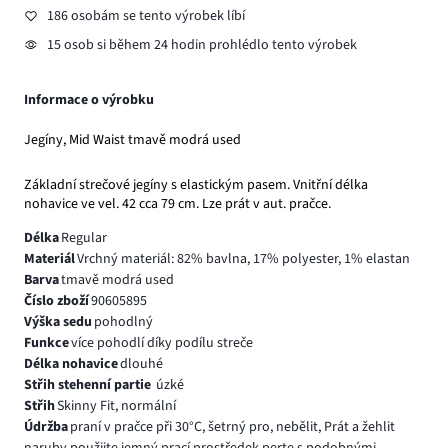
186 osobám se tento výrobek líbí
15 osob si během 24 hodin prohlédlo tento výrobek
Informace o výrobku
Jegíny, Mid Waist tmavě modrá used
Základní strečové jegíny s elastickým pasem. Vnitřní délka
nohavice ve vel. 42 cca 79 cm. Lze prát v aut. pračce.
Délka
Regular
Materiál
Vrchný materiál: 82% bavlna, 17% polyester, 1% elastan
Barva
tmavě modrá used
Číslo zboží
90605895
Výška sedu
pohodlný
Funkce
více pohodlí díky podílu streče
Délka nohavice
dlouhé
Střih stehenní partie
úzké
Střih
Skinny Fit, normální
Údržba
praní v pračce při 30°C, šetrný pro, nebělit, Prát a žehlit
naruby,použijte jemný prací prostředek,perte s podobnými