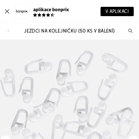
aplikace bonprix
V APLIKACI
JEZDCI NA KOLEJNIČKU (50 KS V BALENÍ)
Hl
vý