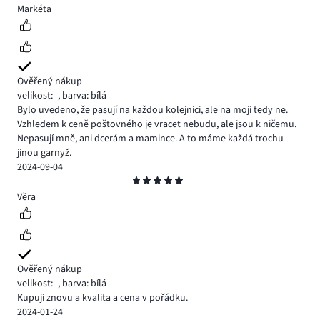
hlasů
1
Markéta
1.
Ověřený nákup
velikost: -
,
barva: bílá
Bylo uvedeno, že pasují na každou kolejnici, ale na moji tedy ne.
Vzhledem k ceně poštovného je vracet nebudu, ale jsou k ničemu.
Nepasují mně, ani dcerám a mamince. A to máme každá trochu
jinou garnyž.
2024-09-04
Hodnocení
5
Věra
Ověřený nákup
velikost: -
,
barva: bílá
Kupuji znovu a kvalita a cena v pořádku.
2024-01-24