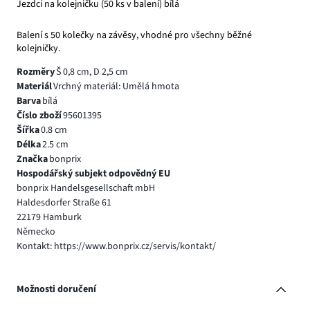
Jezdci na kolejničku (50 ks v balení) bílá
Balení s 50 kolečky na závěsy, vhodné pro všechny běžné
kolejničky.
Rozměry
Š 0,8 cm, D 2,5 cm
Materiál
Vrchný materiál: Umělá hmota
Barva
bílá
Číslo zboží
95601395
Šířka
0.8 cm
Délka
2.5 cm
Značka
bonprix
Hospodářský subjekt odpovědný EU
bonprix Handelsgesellschaft mbH
Haldesdorfer Straße 61
22179 Hamburk
Německo
Kontakt: https://www.bonprix.cz/servis/kontakt/
Možnosti doručení