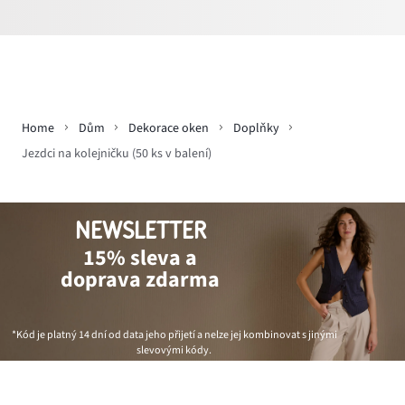
Home
Dům
Dekorace oken
Doplňky
Jezdci na kolejničku (50 ks v balení)
NEWSLETTER
15% sleva a
doprava zdarma
*Kód je platný 14 dní od data jeho přijetí a nelze jej kombinovat s jinými
slevovými kódy.