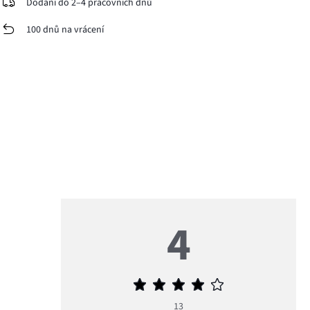
Dodání do 2–4 pracovních dnů
100 dnů na vrácení
4
Průměrné
hodnocení
13