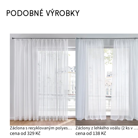
PODOBNÉ VÝROBKY
Záclona s recyklovaným polyesterem a háčkovaným lemem
Záclony z lehkého voálu (2 ks v balení)
cena od 329 Kč
cena od 138 Kč