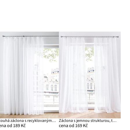
Dlouhá záclona s recyklovaným polyesterem, jednobarevná
Záclona s jemnou strukturou, také extra dlouhá (1 ks v balení)
ena od 189 Kč
cena od 169 Kč