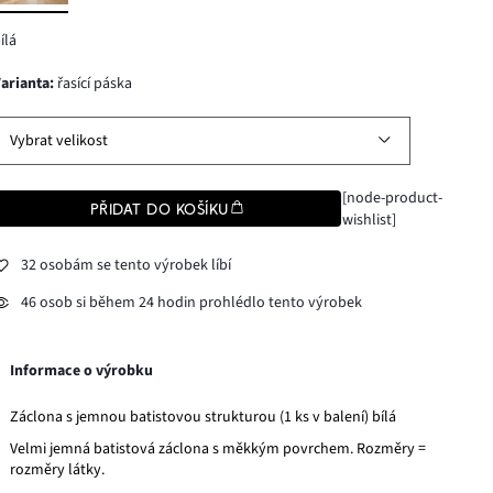
ílá
varianta
:
řasící páska
Vybrat velikost
[node-product-
PŘIDAT DO KOŠÍKU
wishlist]
32 osobám se tento výrobek líbí
46 osob si během 24 hodin prohlédlo tento výrobek
Informace o výrobku
Záclona s jemnou batistovou strukturou (1 ks v balení) bílá
Velmi jemná batistová záclona s měkkým povrchem. Rozměry =
rozměry látky.