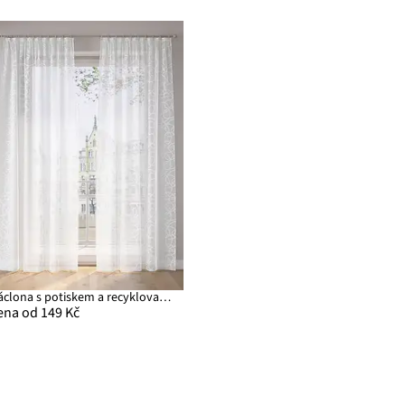
Záclona s potiskem a recyklovaným polyesterem (1 ks v balení)
ena od 149 Kč