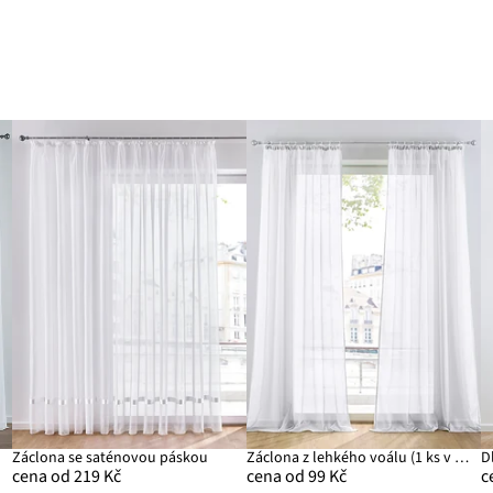
Záclona se saténovou páskou
Záclona z lehkého voálu (1 ks v balení)
cena od 219 Kč
cena od 99 Kč
c