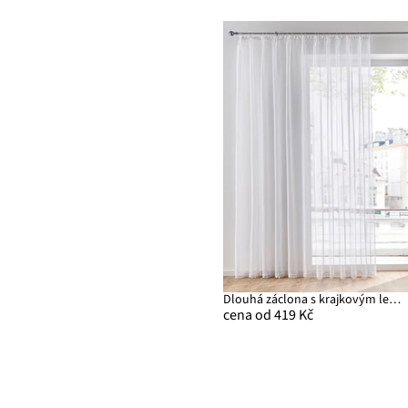
Dlouhá záclona s krajkovým lemem a recyklovaným polyesterem
cena od 419 Kč