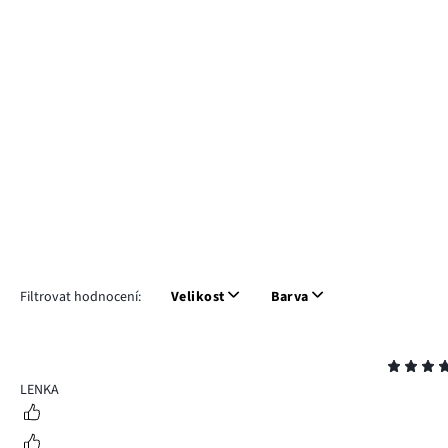
Filtrovat hodnocení:
Velikost
Barva
Hodnocení
5
LENKA