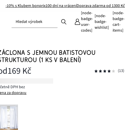
-10% s Klubem bonprix
100 dní na vrácení
Doprava zdarma od 1300 Kč
[node-
[node-
[node-
badge-
badge-
Hledat výrobek
badge-
user-
cart-
wishlist]
codes]
items]
ZÁCLONA S JEMNOU BATISTOVOU
STRUKTUROU (1 KS V BALENÍ)
od
169 Kč
(13)
včetně DPH bez
ena za dopravu