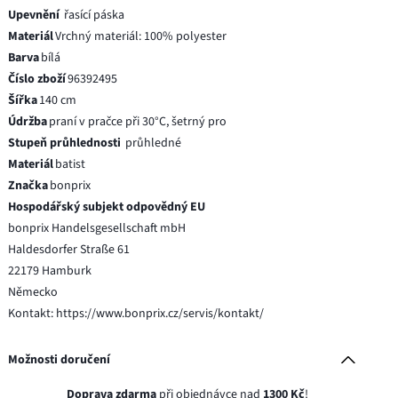
Upevnění
řasící páska
Materiál
Vrchný materiál: 100% polyester
Barva
bílá
Číslo zboží
96392495
Šířka
140 cm
Údržba
praní v pračce při 30°C, šetrný pro
Stupeň průhlednosti
průhledné
Materiál
batist
Značka
bonprix
Hospodářský subjekt odpovědný EU
bonprix Handelsgesellschaft mbH
Haldesdorfer Straße 61
22179 Hamburk
Německo
Kontakt: https://www.bonprix.cz/servis/kontakt/
Možnosti doručení
Doprava zdarma
při objednávce nad
1300 Kč
!