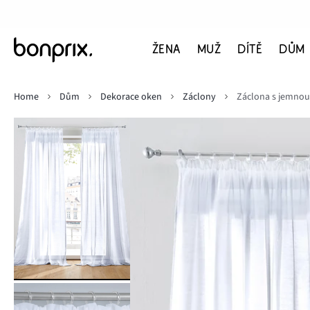
ŽENA
MUŽ
DÍTĚ
DŮM
Home
Dům
Dekorace oken
Záclony
Záclona s jemnou 