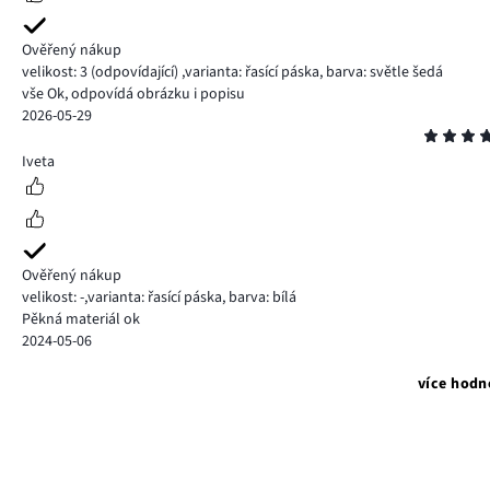
Ověřený nákup
velikost: 3
(odpovídající)
,
varianta: řasící páska,
barva: světle šedá
vše Ok, odpovídá obrázku i popisu
2026-05-29
Hodnocení
4
Iveta
Ověřený nákup
velikost: -
,
varianta: řasící páska,
barva: bílá
Pěkná materiál ok
2024-05-06
více hodn