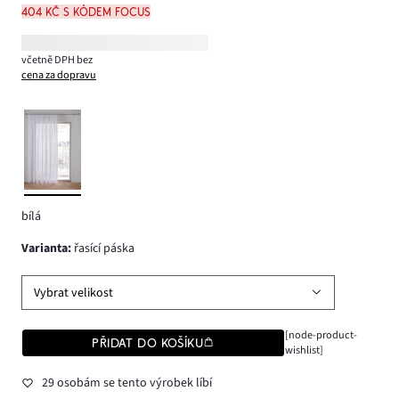
404 Kč s kódem FOCUS
včetně DPH bez
cena za dopravu
bílá
varianta
:
řasící páska
Vybrat velikost
[node-product-
PŘIDAT DO KOŠÍKU
wishlist]
29 osobám se tento výrobek líbí