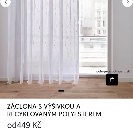
[node-product-wishlist]
ZÁCLONA S VÝŠIVKOU A
RECYKLOVANÝM POLYESTEREM
od
449 Kč