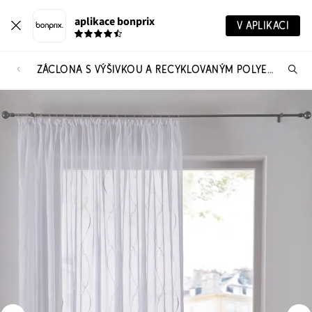
aplikace bonprix
V APLIKACI
ZÁCLONA S VÝŠIVKOU A RECYKLOVANÝM POLYESTEREM
Hl
vý