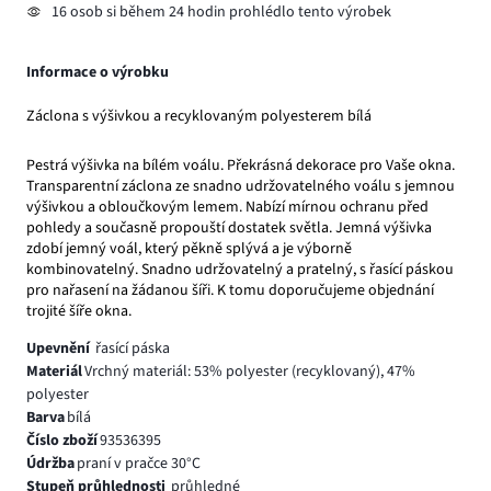
16 osob si během 24 hodin prohlédlo tento výrobek
Informace o výrobku
Záclona s výšivkou a recyklovaným polyesterem bílá
Pestrá výšivka na bílém voálu. Překrásná dekorace pro Vaše okna.
Transparentní záclona ze snadno udržovatelného voálu s jemnou
výšivkou a obloučkovým lemem. Nabízí mírnou ochranu před
pohledy a současně propouští dostatek světla. Jemná výšivka
zdobí jemný voál, který pěkně splývá a je výborně
kombinovatelný. Snadno udržovatelný a pratelný, s řasící páskou
pro nařasení na žádanou šíři. K tomu doporučujeme objednání
trojité šíře okna.
Upevnění
řasící páska
Materiál
Vrchný materiál: 53% polyester (recyklovaný), 47%
polyester
Barva
bílá
Číslo zboží
93536395
Údržba
praní v pračce 30°C
Stupeň průhlednosti
průhledné