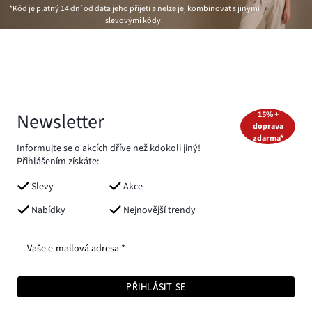
*Kód je platný 14 dní od data jeho přijetí a nelze jej kombinovat s jinými
slevovými kódy.
Newsletter
15% +
doprava
zdarma*
Informujte se o akcích dříve než kdokoli jiný!
Přihlášením získáte:
Slevy
Akce
Nabídky
Nejnovější trendy
Vaše e-mailová adresa *
PŘIHLÁSIT SE