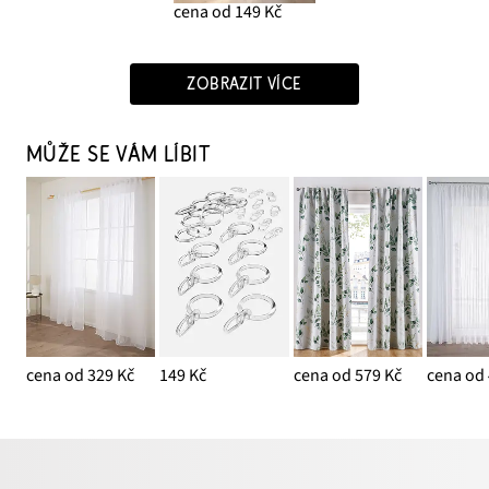
cena od 149 Kč
ZOBRAZIT VÍCE
MŮŽE SE VÁM LÍBIT
cena od 329 Kč
149 Kč
cena od 579 Kč
cena od 