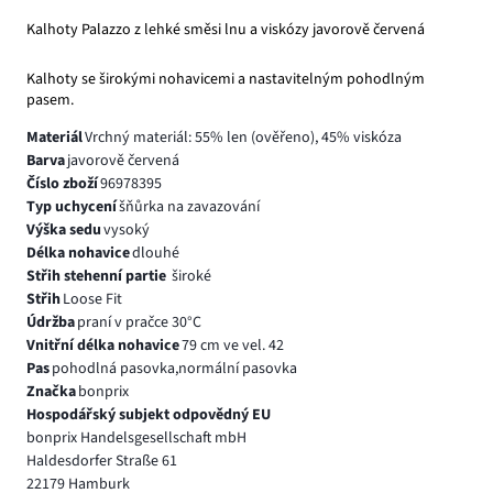
Kalhoty Palazzo z lehké směsi lnu a viskózy javorově červená
Kalhoty se širokými nohavicemi a nastavitelným pohodlným
pasem.
Materiál
Vrchný materiál: 55% len (ověřeno), 45% viskóza
Barva
javorově červená
Číslo zboží
96978395
Typ uchycení
šňůrka na zavazování
Výška sedu
vysoký
Délka nohavice
dlouhé
Střih stehenní partie
široké
Střih
Loose Fit
Údržba
praní v pračce 30°C
Vnitřní délka nohavice
79 cm ve vel. 42
Pas
pohodlná pasovka,normální pasovka
Značka
bonprix
Hospodářský subjekt odpovědný EU
bonprix Handelsgesellschaft mbH
Haldesdorfer Straße 61
22179 Hamburk