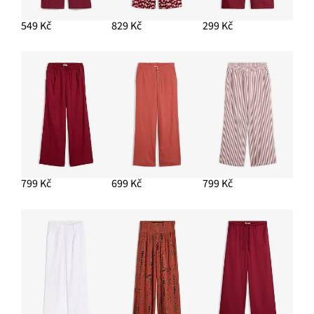
349 Kč
549 Kč
829 Kč
299 Kč
PŘIDAT DO KOŠÍKU
Kalhoty Palazzo z lehké směsi lnu a viskózy
729 Kč
PŘIDAT DO KOŠÍKU
799 Kč
699 Kč
799 Kč