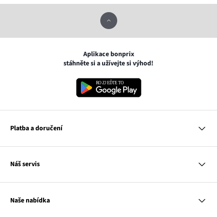
Aplikace bonprix
stáhněte si a užívejte si výhod!
Platba a doručení
MasterCard
Náš servis
VISA
Google pay
Otázky a odpovědi
Apple pay
Doručení a platby
Naše nabídka
PayU
Vrácení a reklamace
Platba na dobírku
Tabulky velikostí