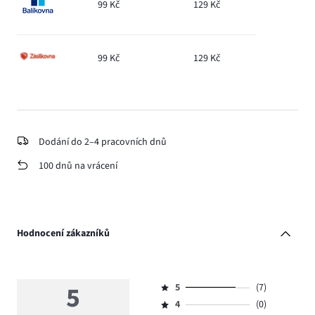
99 Kč
129 Kč
99 Kč
129 Kč
Dodání do 2–4 pracovních dnů
100 dnů na vrácení
Hodnocení zákazníků
5
5
(7)
Hodnocení
4
(0)
5,
Hodnocení