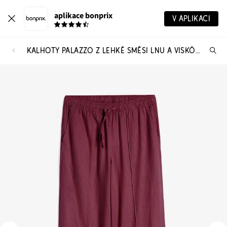
aplikace bonprix
V APLIKACI
KALHOTY PALAZZO Z LEHKÉ SMĚSI LNU A VISKÓZY
Hl
vý