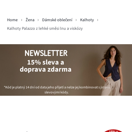
Home
Žena
Dámské oblečení
Kalhoty
Kalhoty Palazzo z lehké směsi lnu a viskózy
NEWSLETTER
15% sleva a
doprava zdarma
*Kód je platný 14 dní od data jeho přijetí a nelze jej kombinovat s jinými
slevovými kódy.
15% +