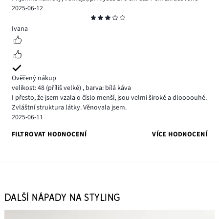
2025-06-12
Hodnocení
3
Ivana
Ověřený nákup
velikost: 48
(příliš velké)
,
barva: bílá káva
I přesto, že jsem vzala o číslo menší, jsou velmi široké a dloooouhé.
Zvláštní struktura látky. Věnovala jsem.
2025-06-11
FILTROVAT HODNOCENÍ
VÍCE HODNOCENÍ
DALŠÍ NÁPADY NA STYLING