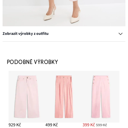
Zobrazit výrobky z outfitu
Top s úzkými ramínky, z čisté bavlny (3 ks v
PODOBNÉ VÝROBKY
balení)
379 Kč
PŘIDAT DO KOŠÍKU
Lodičky s otevřenou patou a úzkým podpatkem
749 Kč
929 Kč
499 Kč
399 Kč
599 Kč