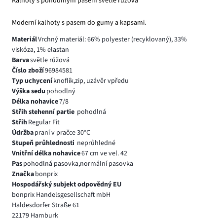
Kalhoty s pohodlným pasem světle růžová
Moderní kalhoty s pasem do gumy a kapsami.
Materiál
Vrchný materiál: 66% polyester (recyklovaný), 33%
viskóza, 1% elastan
Barva
světle růžová
Číslo zboží
96984581
Typ uchycení
knoflík,zip, uzávěr vpředu
Výška sedu
pohodlný
Délka nohavice
7/8
Střih stehenní partie
pohodlná
Střih
Regular Fit
Údržba
praní v pračce 30°C
Stupeň průhlednosti
neprůhledné
Vnitřní délka nohavice
67 cm ve vel. 42
Pas
pohodlná pasovka,normální pasovka
Značka
bonprix
Hospodářský subjekt odpovědný EU
bonprix Handelsgesellschaft mbH
Haldesdorfer Straße 61
22179 Hamburk