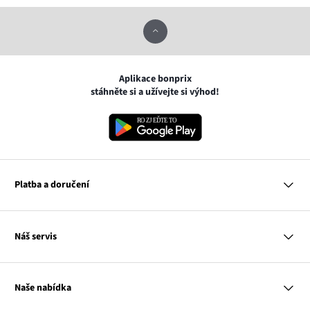
Aplikace bonprix
stáhněte si a užívejte si výhod!
Platba a doručení
MasterCard
Náš servis
VISA
Google pay
Otázky a odpovědi
Apple pay
Doručení a platby
Naše nabídka
PayU
Vrácení a reklamace
Platba na dobírku