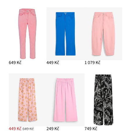
PŘIDAT DO KOŠÍKU
Mosazné náušnice ve tvaru kapky
299 Kč
PŘIDAT DO KOŠÍKU
649 Kč
449 Kč
1 079 Kč
Ažurový svetr
299 Kč
PŘIDAT DO KOŠÍKU
449 Kč
249 Kč
749 Kč
649 Kč