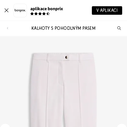
aplikace bonprix
V APLIKACI
KALHOTY S POHODLNÝM PASEM
Hl
vý