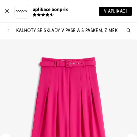
aplikace bonprix
V APLIKACI
KALHOTY SE SKLADY V PASE A S PÁSKEM, Z MĚKKÉ VISKÓZOVÉ SMĚSI (2DÍLNÁ SOUPRAVA)
Hl
vý