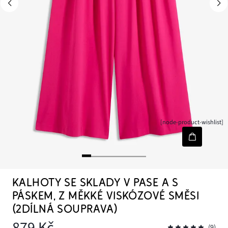
[node-product-wishlist]
KALHOTY SE SKLADY V PASE A S
PÁSKEM, Z MĚKKÉ VISKÓZOVÉ SMĚSI
(2DÍLNÁ SOUPRAVA)
879 Kč
(9)