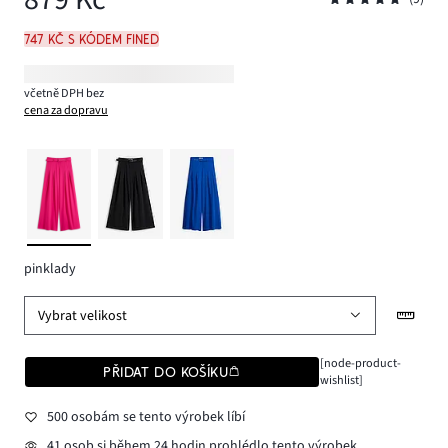
747 Kč s kódem FINED
včetně DPH bez
cena za dopravu
pinklady
Vybrat velikost
[node-product-
PŘIDAT DO KOŠÍKU
wishlist]
500 osobám se tento výrobek líbí
41 osob si během 24 hodin prohlédlo tento výrobek