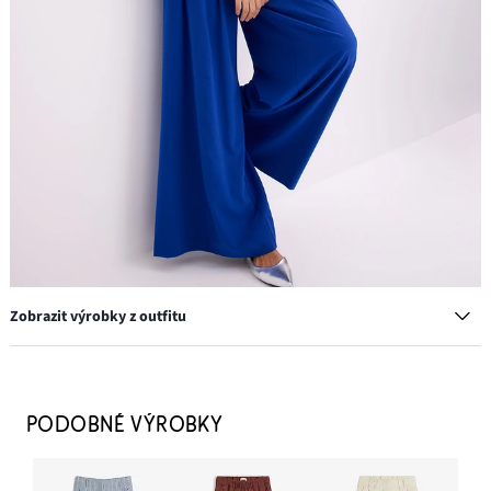
Zobrazit výrobky z outfitu
Baleríny s páskem kolem paty
399 Kč
PODOBNÉ VÝROBKY
PŘIDAT DO KOŠÍKU