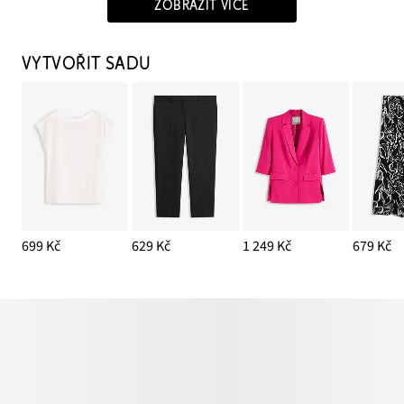
ZOBRAZIT VÍCE
VYTVOŘIT SADU
699 Kč
629 Kč
1 249 Kč
679 Kč