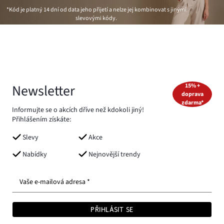
*Kód je platný 14 dní od data jeho přijetí a nelze jej kombinovat s jinými
slevovými kódy.
Newsletter
15% +
doprava
zdarma*
Informujte se o akcích dříve než kdokoli jiný!
Přihlášením získáte:
Slevy
Akce
Nabídky
Nejnovější trendy
Vaše e-mailová adresa *
PŘIHLÁSIT SE