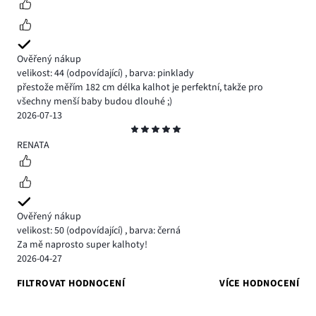
Ověřený nákup
velikost: 44
(odpovídající)
,
barva: pinklady
přestože měřím 182 cm délka kalhot je perfektní, takže pro
všechny menší baby budou dlouhé ;)
2026-07-13
Hodnocení
5
RENATA
Ověřený nákup
velikost: 50
(odpovídající)
,
barva: černá
Za mě naprosto super kalhoty!
2026-04-27
FILTROVAT HODNOCENÍ
VÍCE HODNOCENÍ