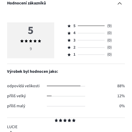
Hodnocení zákazníků
5
5
(9)
Hodnocení
4
(0)
5,
Hodnocení
počet
3
(0)
Průměrné
4,
Hodnocení
hlasů
hodnocení
počet
2
(0)
3,
9
Hodnocení
9.
5
hlasů
počet
1
(0)
2,
Hodnocení
0.
hlasů
počet
1,
0.
hlasů
počet
Výrobek byl hodnocen jako:
0.
hlasů
0.
odpovídá velikosti
88%
příliš velký
12%
příliš malý
0%
Hodnocení
5
LUCIE