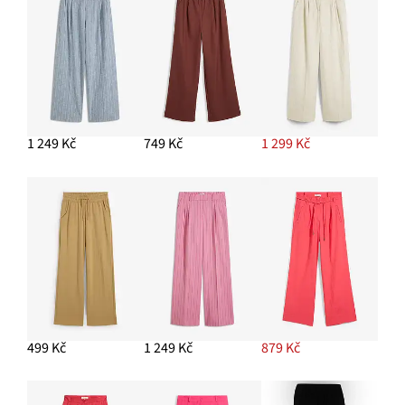
Blejzr s módně zdůrazněnými rameny
1 149 Kč
-16%
PŘIDAT DO KOŠÍKU
Kruhové náušnice
249 Kč
1 249 Kč
749 Kč
1 299 Kč
PŘIDAT DO KOŠÍKU
Košilová halenka
379 Kč
PŘIDAT DO KOŠÍKU
499 Kč
1 249 Kč
879 Kč