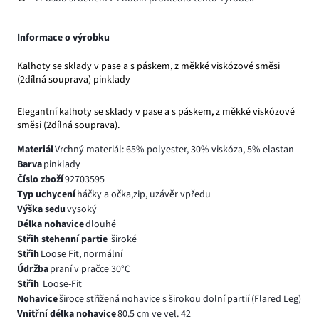
Informace o výrobku
Kalhoty se sklady v pase a s páskem, z měkké viskózové směsi
(2dílná souprava) pinklady
Elegantní kalhoty se sklady v pase a s páskem, z měkké viskózové
směsi (2dílná souprava).
Materiál
Vrchný materiál: 65% polyester, 30% viskóza, 5% elastan
Barva
pinklady
Číslo zboží
92703595
Typ uchycení
háčky a očka,zip, uzávěr vpředu
Výška sedu
vysoký
Délka nohavice
dlouhé
Střih stehenní partie
široké
Střih
Loose Fit, normální
Údržba
praní v pračce 30°C
Střih
Loose-Fit
Nohavice
široce střižená nohavice s širokou dolní partií (Flared Leg)
Vnitřní délka nohavice
80.5 cm ve vel. 42