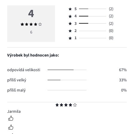
4
5
(2)
Hodnocení
4
(2)
5,
Hodnocení
počet
3
(2)
Průměrné
4,
Hodnocení
hlasů
hodnocení
počet
2
(0)
3,
6
Hodnocení
2.
4
hlasů
počet
1
(0)
2,
Hodnocení
2.
hlasů
počet
1,
2.
hlasů
počet
Výrobek byl hodnocen jako:
0.
hlasů
0.
odpovídá velikosti
67%
příliš velký
33%
příliš malý
0%
Hodnocení
4
Jarmila