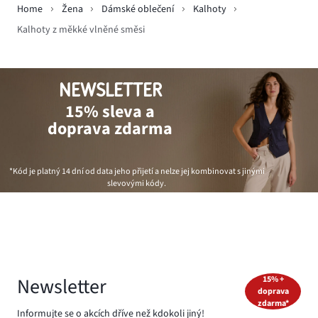
Home
Žena
Dámské oblečení
Kalhoty
Kalhoty z měkké vlněné směsi
NEWSLETTER
15% sleva a
doprava zdarma
*Kód je platný 14 dní od data jeho přijetí a nelze jej kombinovat s jinými
slevovými kódy.
Newsletter
15% +
doprava
zdarma*
Informujte se o akcích dříve než kdokoli jiný!