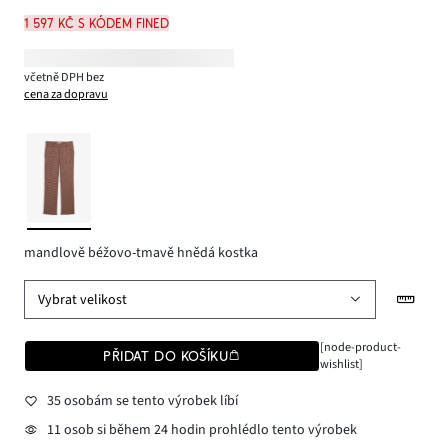
1 597 Kč s kódem FINED
včetně DPH bez
cena za dopravu
mandlově béžovo-tmavě hnědá kostka
Vybrat velikost
[node-product-
PŘIDAT DO KOŠÍKU
wishlist]
35 osobám se tento výrobek líbí
11 osob si během 24 hodin prohlédlo tento výrobek