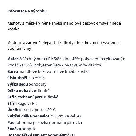
Informace o výrobku
Kalhoty z měkké vlněné směsi mandlově béžovo-tmavě hnědá
kostka
Moderní a zároveň elegantní kalhoty s kostkovaným vzorem, s
podílem vlny.
Materiál
Vrchný materiál: 54% vlna, 46% polyester (recyklovaný);
Podšívka: 55% polyester (recyklovaný), 45% viskóza
Barva
mandlově béžovo-tmavě hnědá kostka
Číslo zboží
91375295
Výška sedu
pohodlný
Délka nohavice
dlouhé
Střih stehenní partie
široké
Střih
Regular Fit
Údržba
praní v pračce 30°C
Vnitřní délka nohavice
79.5 cm ve vel. 42
Pas
pohodlná pasovka,normální pasovka
Značka
bonprix
Hospodářský subjekt odpovědný EU