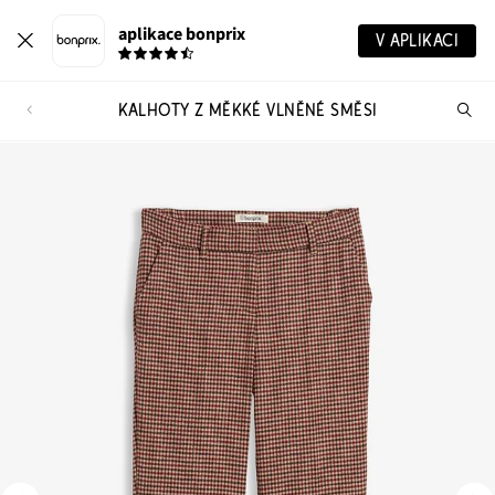
aplikace bonprix
V APLIKACI
KALHOTY Z MĚKKÉ VLNĚNÉ SMĚSI
Hl
vý