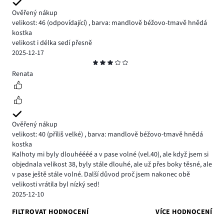
Ověřený nákup
velikost: 46
(odpovídající)
,
barva: mandlově béžovo-tmavě hnědá
kostka
velikost i délka sedí přesně
2025-12-17
Hodnocení
3
Renata
Ověřený nákup
velikost: 40
(příliš velké)
,
barva: mandlově béžovo-tmavě hnědá
kostka
Kalhoty mi byly dlouhéééé a v pase volné (vel.40), ale když jsem si
objednala velikost 38, byly stále dlouhé, ale už přes boky těsné, ale
v pase ještě stále volné. Další důvod proč jsem nakonec obě
velikosti vrátila byl nízký sed!
2025-12-10
FILTROVAT HODNOCENÍ
VÍCE HODNOCENÍ