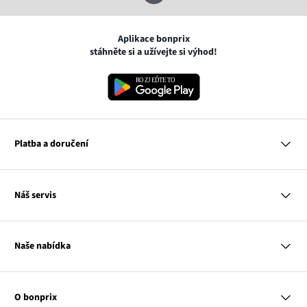
Aplikace bonprix
stáhněte si a užívejte si výhod!
Platba a doručení
MasterCard
Náš servis
VISA
Google pay
Otázky a odpovědi
Apple pay
Doručení a platby
Naše nabídka
PayU
Vrácení a reklamace
Platba na dobírku
Tabulky velikostí
Žena
Balikovna
Klub bonprix
Muž
Zasilkovna
Katalog
O bonprix
Dítě