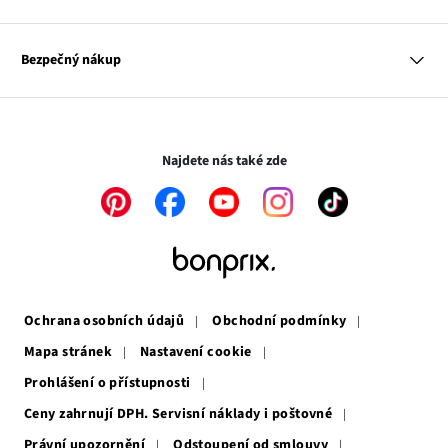
Kontakt
Dům
Hodnocení výrobků
Odkaz
O nás
Mapa tagů
se
Odkaz
Naše zodpovědnost
Bezpečný nákup
otevře
se
Média
v
otevře
novém
v
Transakce a platby jsou zabezpečeny pomocí připojení SSL.
okně
novém
okně
Najdete nás také zde
Odkaz
Odkaz
Odkaz
Odkaz
Odkaz
se
se
se
se
se
otevře
otevře
otevře
otevře
otevře
v
v
v
v
v
novém
novém
novém
novém
novém
okně
okně
okně
okně
okně
Ochrana osobních údajů
Obchodní podmínky
Mapa stránek
Nastavení cookie
Prohlášení o přístupnosti
Ceny zahrnují DPH. Servisní náklady i poštovné
Právní upozornění
Odstoupení od smlouvy