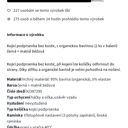
wishlist]
227 osobám se tento výrobek líbí
275 osob si během 24 hodin prohlédlo tento výrobek
Informace o výrobku
Kojicí podprsenka bez kostic, s organickou bavlnou (2 ks v balení)
černá + matně béžová
Kojicí podprsenka bez kostic, při kojení lze košíčky odhrnout do
strany. Díky střihu a organické bavlně je velmi pohodlná na nošení.
Materiál
Vrchný materiál: 95% bavlna (organická), 5% elastan
Barva
černá + matně béžová
Číslo zboží
92387295
Typ uchycení
háčky a očka, uzávěr vzadu
Vyztužení
nevyztužená
Typ košíčku
kojící podprsenka
Ramínka
třístupňové nastavení (3 polohy zapínání), široká
ramínka
Údržba
praní v pračce 40°C