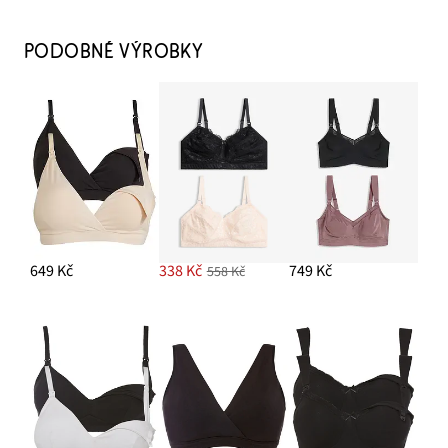
Těhotenské džíny z organické bavlny, Straight Leg
379 Kč
PODOBNÉ VÝROBKY
PŘIDAT DO KOŠÍKU
Kruhové náušnice
399 Kč
PŘIDAT DO KOŠÍKU
Velká bavlněná kabelka se strukturovaným vzhledem
649 Kč
649 Kč
338 Kč
749 Kč
558 Kč
PŘIDAT DO KOŠÍKU
Kojicí podprsenka bez kostic, s organickou bavlnou (2 ks v
balení)
529 Kč
PŘIDAT DO KOŠÍKU