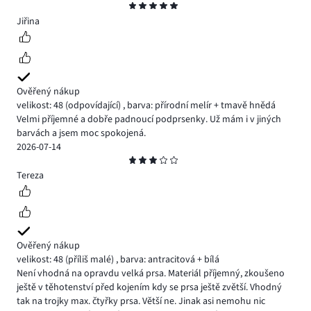
Hodnocení
5
Jiřina
Ověřený nákup
velikost: 48
(odpovídající)
,
barva: přírodní melír + tmavě hnědá
Velmi příjemné a dobře padnoucí podprsenky. Už mám i v jiných
barvách a jsem moc spokojená.
2026-07-14
Hodnocení
3
Tereza
Ověřený nákup
velikost: 48
(příliš malé)
,
barva: antracitová + bílá
Není vhodná na opravdu velká prsa. Materiál příjemný, zkoušeno
ještě v těhotenství před kojením kdy se prsa ještě zvětší. Vhodný
tak na trojky max. čtyřky prsa. Větší ne. Jinak asi nemohu nic