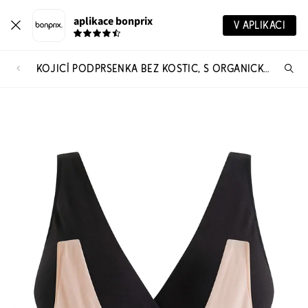
aplikace bonprix
V APLIKACI
KOJICÍ PODPRSENKA BEZ KOSTIC, S ORGANICKOU BAVLNOU (2 KS V BALENÍ)
Hl
vý