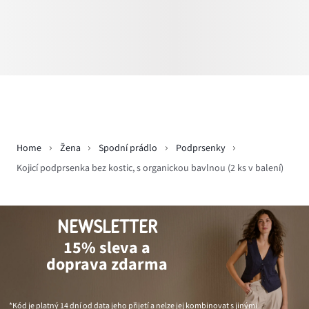
Home
Žena
Spodní prádlo
Podprsenky
Kojicí podprsenka bez kostic, s organickou bavlnou (2 ks v balení)
NEWSLETTER
15% sleva a
doprava zdarma
*Kód je platný 14 dní od data jeho přijetí a nelze jej kombinovat s jinými