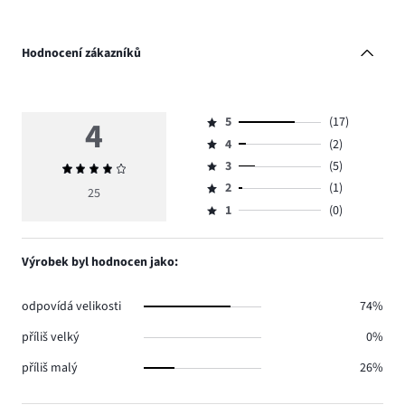
Hodnocení zákazníků
4
5
(17)
Hodnocení
4
(2)
5,
Hodnocení
počet
3
(5)
Průměrné
4,
Hodnocení
hlasů
hodnocení
počet
2
(1)
3,
25
Hodnocení
17.
4
hlasů
počet
1
(0)
2,
Hodnocení
2.
hlasů
počet
1,
5.
hlasů
počet
Výrobek byl hodnocen jako:
1.
hlasů
0.
odpovídá velikosti
74%
příliš velký
0%
příliš malý
26%