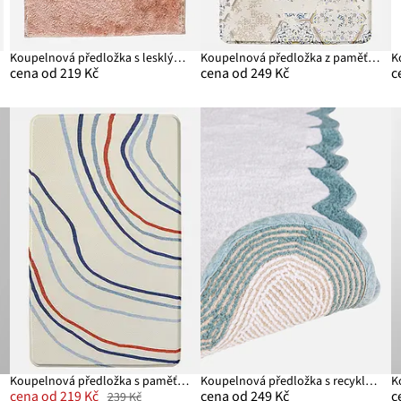
Koupelnová předložka s lesklým povrchem
Koupelnová předložka z paměťové pěny
K
cena od 219 Kč
cena od 249 Kč
c
Koupelnová předložka s paměťovou pěnou
Koupelnová předložka s recyklovanou bavlnou
cena od 219 Kč
cena od 249 Kč
c
239 Kč