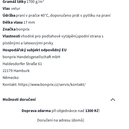
Gramáž látky
1700 g/m²
Vlas
velur
Údržba
praní v pračce 40°C, doporučeno prát v pytlíku na praní
Délka vlasu
17 mm
Značka
bonprix
Vlastnosti
vhodné pro podlahové vytápění,spodní strana s
plstěnými a latexovými prvky
Hospodářský subjekt odpovědný EU
bonprix Handelsgesellschaft mbH
Haldesdorfer Straße 61
22179 Hamburk
Německo
Kontakt: https://www.bonprix.cz/servis/kontakt/
Možnosti doručení
Doprava zdarma
při objednávce nad
1300 Kč
!
Doručení na adresu (domů)