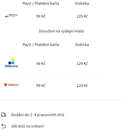
PayU /
Platební karta
Dobírka
99 Kč
129 Kč
Doručení na výdejní místo
PayU /
Platební karta
Dobírka
99 Kč
129 Kč
99 Kč
129 Kč
Dodání do 2–4 pracovních dnů
100 dnů na vrácení