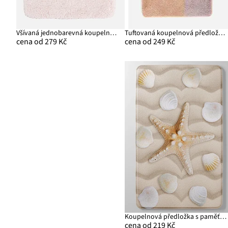
Všívaná jednobarevná koupelnová předložka s vysokým vlasem
Tuftovaná koupelnová předložka v pastelových barvách
cena od 279 Kč
cena od 249 Kč
Koupelnová předložka s paměťovou pěnou
cena od 219 Kč