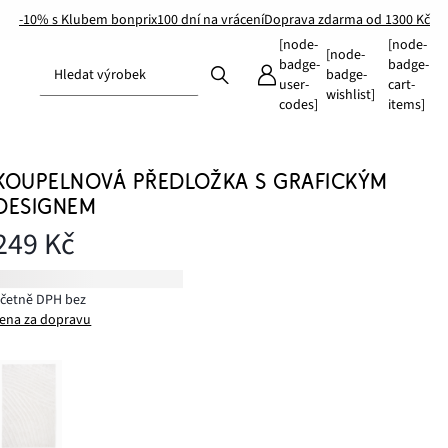
-10% s Klubem bonprix
100 dní na vrácení
Doprava zdarma od 1300 Kč
[node-
[node-
[node-
badge-
badge-
Hledat výrobek
badge-
user-
cart-
wishlist]
codes]
items]
KOUPELNOVÁ PŘEDLOŽKA S GRAFICKÝM
DESIGNEM
249 Kč
včetně DPH bez
ena za dopravu