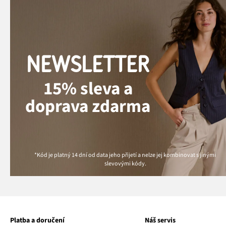
NEWSLETTER
15% sleva a
doprava zdarma
*Kód je platný 14 dní od data jeho přijetí a nelze jej kombinovat s jinými
slevovými kódy.
Platba a doručení
Náš servis