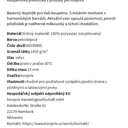
Koupelnová předložka s proužky petrolejová
Barevný doplněk pro Vaši koupelnu. S módním motivem v
harmonických barvách. Aktuální vzor upoutá pozornost, povrch
předložek je nádherně měkounký a lichotí chodidlům.
Materiál
Vrchný materiál: 100% polyester (recyklovaný)
Barva
petrolejová
Číslo zboží
96539895
Gramáž látky
1450 g/m²
Vlas
velur
Údržba
praní v pračce 30°C
Délka vlasu
15 mm
Značka
bonprix
Vlastnosti
vhodné pro podlahové vytápění,spodní strana s
plstěnými a latexovými prvky
Hospodářský subjekt odpovědný EU
bonprix Handelsgesellschaft mbH
Haldesdorfer Straße 61
22179 Hamburk
Německo
Kontakt: https://www.bonprix.cz/servis/kontakt/