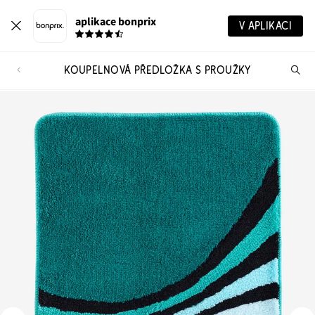
aplikace bonprix
V APLIKACI
KOUPELNOVÁ PŘEDLOŽKA S PROUŽKY
Hl
vý