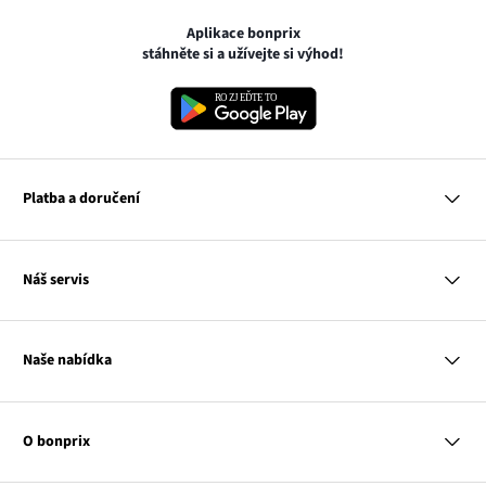
Aplikace bonprix
stáhněte si a užívejte si výhod!
Platba a doručení
MasterCard
Náš servis
VISA
Google pay
Otázky a odpovědi
Apple pay
Doručení a platby
Naše nabídka
PayU
Vrácení a reklamace
Platba na dobírku
Tabulky velikostí
Žena
Balikovna
Klub bonprix
Muž
Zasilkovna
Katalog
O bonprix
Dítě
Kontakt
Dům
Hodnocení výrobků