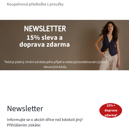
Koupelnová předložka s proužky
NEWSLETTER
15% sleva a
doprava zdarma
*Kód je platný 14 dní od data jeho přijetí a nelze jej kombinovat s jinými
slevovými kódy.
Newsletter
15% +
doprava
zdarma*
Informujte se o akcích dříve než kdokoli jiný!
Přihlášením získáte: