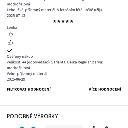
modrofialová
Lehoučké, příjemný materiál. V letošním létě určitě užiju.
2025-07-13
Hodnocení
5
Lenka
Ověřený nákup
velikost: 44
(odpovídající)
,
varianta: Délka Regular,
barva:
modrofialová
Velmi příjemný materiál.
2025-06-29
FILTROVAT HODNOCENÍ
VÍCE HODNOCENÍ
PODOBNÉ VÝROBKY