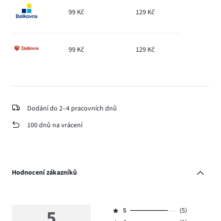
99 Kč
129 Kč
99 Kč
129 Kč
Dodání do 2–4 pracovních dnů
100 dnů na vrácení
Hodnocení zákazníků
5
5
(5)
Hodnocení