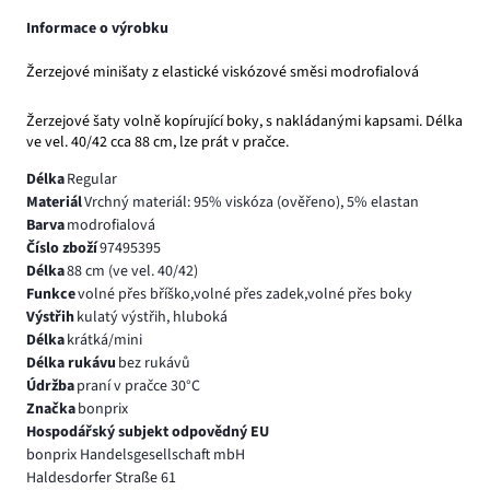
Informace o výrobku
Žerzejové minišaty z elastické viskózové směsi modrofialová
Žerzejové šaty volně kopírující boky, s nakládanými kapsami. Délka
ve vel. 40/42 cca 88 cm, lze prát v pračce.
Délka
Regular
Materiál
Vrchný materiál: 95% viskóza (ověřeno), 5% elastan
Barva
modrofialová
Číslo zboží
97495395
Délka
88 cm (ve vel. 40/42)
Funkce
volné přes bříško,volné přes zadek,volné přes boky
Výstřih
kulatý výstřih, hluboká
Délka
krátká/mini
Délka rukávu
bez rukávů
Údržba
praní v pračce 30°C
Značka
bonprix
Hospodářský subjekt odpovědný EU
bonprix Handelsgesellschaft mbH
Haldesdorfer Straße 61