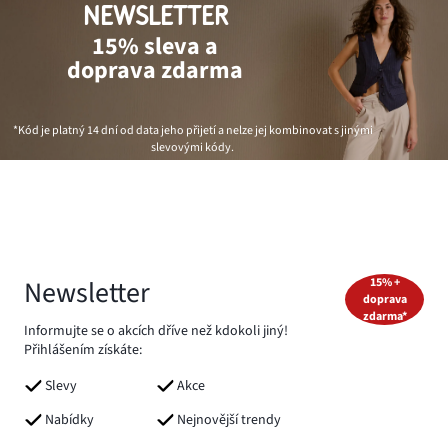
NEWSLETTER
15% sleva a
doprava zdarma
*Kód je platný 14 dní od data jeho přijetí a nelze jej kombinovat s jinými
slevovými kódy.
Newsletter
15% +
doprava
zdarma*
Informujte se o akcích dříve než kdokoli jiný!
Přihlášením získáte:
Slevy
Akce
Nabídky
Nejnovější trendy