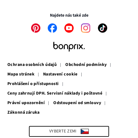
novém
v
Transakce a platby jsou zabezpečeny pomocí připojení SSL.
okně
novém
okně
Najdete nás také zde
Odkaz
Odkaz
Odkaz
Odkaz
Odkaz
se
se
se
se
se
otevře
otevře
otevře
otevře
otevře
v
v
v
v
v
novém
novém
novém
novém
novém
okně
okně
okně
okně
okně
Ochrana osobních údajů
Obchodní podmínky
Mapa stránek
Nastavení cookie
Prohlášení o přístupnosti
Ceny zahrnují DPH. Servisní náklady i poštovné
Právní upozornění
Odstoupení od smlouvy
Zákonná záruka
Odkaz
se
otevře
v
VYBERTE ZEMI
novém
okně