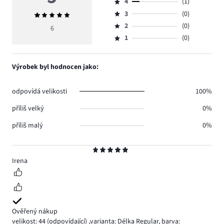
4
(1)
5,
Hodnocení
počet
3
(0)
Průměrné
4,
Hodnocení
hlasů
hodnocení
počet
2
(0)
3,
6
Hodnocení
5.
5
hlasů
počet
1
(0)
2,
Hodnocení
1.
hlasů
počet
1,
0.
hlasů
počet
Výrobek byl hodnocen jako:
0.
hlasů
0.
odpovídá velikosti
100%
příliš velký
0%
příliš malý
0%
Hodnocení
5
Irena
Ověřený nákup
velikost: 44
(odpovídající)
,
varianta: Délka Regular,
barva: