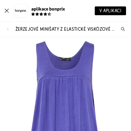
aplikace bonprix
V APLIKACI
ŽERZEJOVÉ MINIŠATY Z ELASTICKÉ VISKÓZOVÉ SMĚSI
Hl
vý